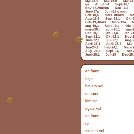
Maj-16,c
Maj-16,d
Maj-16
gå
Aug-16,4
Sept-16,1
Nov-16,2/bild:6
Dec-16,a
Juni-17a
Juni-17,g mon
Feb-18,a
Mars-18/bild
Ma
Aug-18,6
Sept-18,1
Okt-
Feb-19,d/bild
Mars-19a
M
aug-19,a
Sept-19,a
Okt-1
mars-20,i
april-20,1
maj-
Dec-20,1
Jan-21,a
Jan-21
Sept-21,1
Okt-21,1
Nov-2
Juni-22,1
Juli-22,1
Aug-2
April-23,1
April-23,4
Maj-
Jan-24,1
Feb-24,1
Mars-2
Aug -24,3
Sept-24,1
okt-
Juni-25,1
Juli-25
Dec-25,
en famn
följer
havets val
en famn
lämnar
ögats val
en famn
rör
sinnets val