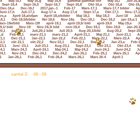
,e
Maj-16,f
Maj-16,g
Maj-16,h
gammal gammal ton
Maj-16,i
Juli-16,a
Sept-16,4
Sept-16,5
Sept-16,7
Sept-16,8
Okt-16,a
Okt-16,d
Okt-16
Dec-16,e
Dec-16,f
2017,jan.-1
Feb-17
Mars-17,1
Mars-17,7 bilder
Ap
Juni-17,h
Juli-17,1
Aug-17-a
Aug-17,d
Sept-17,a
Okt-17,1
Nov.-17,1
rs,a
April-18,a/viljan
April-18,e/bilder
Maj-18,1
Maj-18,3
Juni-18
Jul
18,1
Okt-18,5/bilder
0kt-18,6
Nov-18a
Dec-18,1
Dec-18,2
jan-19,a:1
ars-19e/bild
Mars-19f
april-19,1
april-19,5/ bild
april-19,6
Maj-19,a
J
9,1/ bild
Nov-19
Nov-19,3/ bild
nov-19,4
Dec-19,1
Dec-19,6
Jan-20,
20,1
juni-20,1
Juli,20,1-bild
Juli 20,5
Aug-20,1/bild
Aug-20,2
Sept-20
,d
Feb-21,1
mars-21,1
mars-21,2
April-21,1
Maj-21,1
Juni-21,1
A
1,1
Dec-21,1
Jan-22,1
Jan-22,2
Feb-22,1
Mars-22,1
Mars-22,4
Ap
2,1
okt 22,1
okt-22,2
Nov-22,1
Dec-22,1
Dec-22,2
Jan-23,a
Feb-2
23,1
Juni -23,1
Juli-23,1
Aug-23,1
Sept-23,1
Okt-23,1
Okt-23,4
N
4,1
Mars-24,3
April-24,1
Maj-24,1
Maj-24,2
Juni-24,1
Juni-24,2
Ju
24,1
Nov-24,1
Dec-24,1
Dec-24,2
Jan-25,1
Feb-25,1
Mars-25,1
Apr
1
Jan-26,1
Feb-26,1
Feb-26,4
Mars-26,1
Mars 26-4
April-1
samtal D -08 - 09