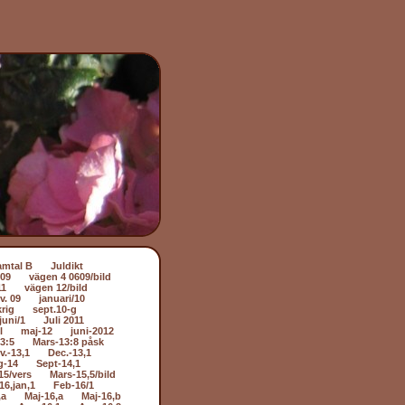
amtal B
Juldikt
509
vägen 4 0609/bild
11
vägen 12/bild
v. 09
januari/10
rig
sept.10-g
juni/1
Juli 2011
l
maj-12
juni-2012
3:5
Mars-13:8 påsk
v.-13,1
Dec.-13,1
g-14
Sept-14,1
15/vers
Mars-15,5/bild
16,jan,1
Feb-16/1
,a
Maj-16,a
Maj-16,b