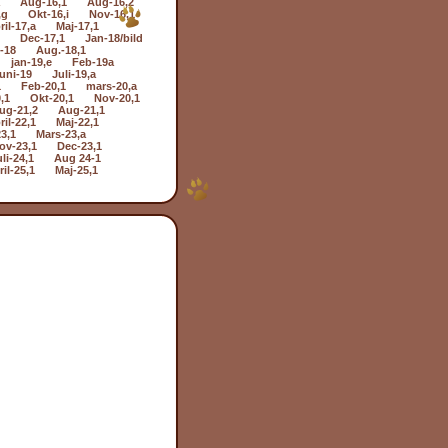
Aug-16,1
Aug-16,2
,g
Okt-16,i
Nov-16,1
ril-17,a
Maj-17,1
Dec-17,1
Jan-18/bild
i-18
Aug.-18,1
jan-19,e
Feb-19a
uni-19
Juli-19,a
1
Feb-20,1
mars-20,a
,1
Okt-20,1
Nov-20,1
ug-21,2
Aug-21,1
ril-22,1
Maj-22,1
3,1
Mars-23,a
ov-23,1
Dec-23,1
li-24,1
Aug 24-1
il-25,1
Maj-25,1