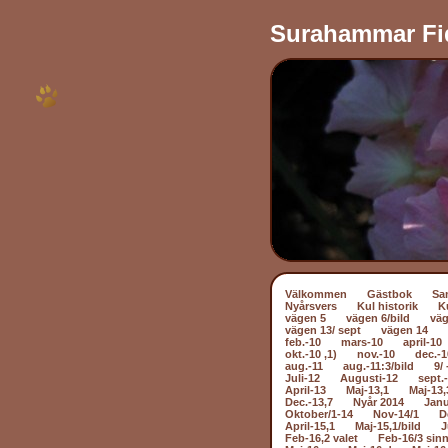
Surahammar Fi
Välkommen
Gästbok
Sa
Nyårsvers
Kul historik
K
vägen 5
vägen 6/bild
väg
vägen 13/ sept
vägen 14
feb.-10
mars-10
april-10
okt.-10 ,1)
nov.-10
dec.-1
aug.-11
aug.-11:3/bild
9/ 
Juli-12
Augusti-12
sept.
April-13
Maj-13,1
Maj-13,
Dec.-13,7
Nyår 2014
Janu
Oktober/1-14
Nov-14/1
D
April-15,1
Maj-15,1/bild
J
Feb-16,2 valet
Feb-16/3 sin