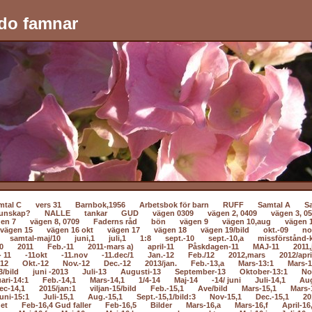
do famnar
mtal C
vers 31
Barnbok,1956
Arbetsbok för barn
RUFF
Samtal A
S
unskap?
NALLE
tankar
GUD
vägen 0309
vägen 2, 0409
vägen 3, 0
en 7
vägen 8, 0709
Faderns råd
bön
vägen 9
vägen 10,aug
vägen 
vägen 15
vägen 16 okt
vägen 17
vägen 18
vägen 19/bild
okt.-09
no
samtal-maj/10
juni,1
juli,1
1:8
sept.-10
sept.-10,a
missförstånd-k
0
2011
Feb.-11
2011-mars a)
april-11
Påskdagen-11
MAJ-11
2011,
- 11
-11okt
-11.nov
-11.dec/1
Jan.-12
Feb./12
2012,mars
2012/apri
-12
Okt.-12
Nov.-12
Dec.-12
2013/jan.
Feb.-13,a
Mars-13:1
Mars-1
3/bild
juni -2013
Juli-13
Augusti-13
September-13
Oktober-13:1
No
ari-14:1
Feb.-14,1
Mars-14,1
1/4-14
Maj-14
-14/ juni
Juli-14,1
Au
ec-14,1
2015/jan:1
viljan-15/bild
Feb.-15,1
Ave/bild
Mars-15,1
Mars-
uni-15:1
Juli-15,1
Aug.-15,1
Sept.-15,1/bild:3
Nov-15,1
Dec.-15,1
20
net
Feb-16,4 Gud faller
Feb-16,5
Bilder
Mars-16,a
Mars-16,f
April-16