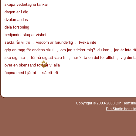
skapa vedertagna tankar
dagen är i dig
dvalan andas
dela försoning
bedjandet skapar vishet
sakta får vi tro , visdom är förunderlig , tveka inte
grip en tagg för andens skull , om jag sticker mig? du kan , jag är inte r
sko dig inte , förmå dig att vara fri , hur ? ta en del för alltet , vig din t
över en ökensand törstar vi alla
öppna med hjärtat - så ett frö
Copyright © 2003-2008 Din Hemsida A
Din Studio hemsi