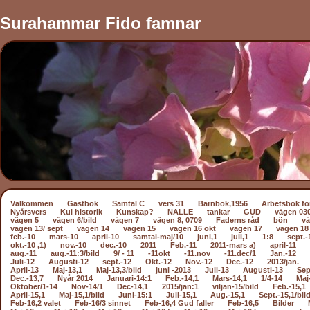
Surahammar Fido famnar
Välkommen
Gästbok
Samtal C
vers 31
Barnbok,1956
Arbetsbok fö
Nyårsvers
Kul historik
Kunskap?
NALLE
tankar
GUD
vägen 03
vägen 5
vägen 6/bild
vägen 7
vägen 8, 0709
Faderns råd
bön
vä
vägen 13/ sept
vägen 14
vägen 15
vägen 16 okt
vägen 17
vägen 18
feb.-10
mars-10
april-10
samtal-maj/10
juni,1
juli,1
1:8
sept.-
okt.-10 ,1)
nov.-10
dec.-10
2011
Feb.-11
2011-mars a)
april-11
aug.-11
aug.-11:3/bild
9/ - 11
-11okt
-11.nov
-11.dec/1
Jan.-12
Juli-12
Augusti-12
sept.-12
Okt.-12
Nov.-12
Dec.-12
2013/jan.
April-13
Maj-13,1
Maj-13,3/bild
juni -2013
Juli-13
Augusti-13
Sep
Dec.-13,7
Nyår 2014
Januari-14:1
Feb.-14,1
Mars-14,1
1/4-14
Maj
Oktober/1-14
Nov-14/1
Dec-14,1
2015/jan:1
viljan-15/bild
Feb.-15,1
April-15,1
Maj-15,1/bild
Juni-15:1
Juli-15,1
Aug.-15,1
Sept.-15,1/bil
Feb-16,2 valet
Feb-16/3 sinnet
Feb-16,4 Gud faller
Feb-16,5
Bilder