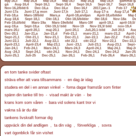
Maj-16,c
Maj-16,d
Maj-16,e
Maj-16,f
Maj-16,g
Maj-16,h
gammal g
gå
Aug-16,4
Sept-16,1
Sept-16,4
Sept-16,5
Sept-16,7
Sept-16,8
Nov-16,2/bild:6
Dec-16,a
Dec-16,e
Dec-16,f
2017,jan.-1
Feb-17
M
Juni-17a
Juni-17,g mon
Juni-17,h
Juli-17,1
Aug-17-a
Aug-17,d
Feb-18,a
Mars-18/bild
Mars,a
April-18,a/viljan
April-18,e/bilder
Maj-
Aug-18,6
Sept-18,1
Okt-18,1
Okt-18,5/bilder
0kt-18,6
Nov-18a
De
Feb-19,d/bild
Mars-19a
Mars-19e/bild
Mars-19f
april-19,1
april-19,5/
aug-19,a
Sept-19,a
Okt-19,1/ bild
Nov-19
Nov-19,3/ bild
nov-19,4
mars-20,i
april-20,1
maj-20,1
juni-20,1
Juli,20,1-bild
Juli 20,5
Aug
Dec-20,1
Jan-21,a
Jan-21,d
Feb-21,1
mars-21,1
mars-21,2
April-
Sept-21,1
Okt-21,1
Nov-21,1
Dec-21,1
Jan-22,1
Jan-22,2
Feb-22,
Juni-22,1
Juli-22,1
Aug-22,1
okt 22,1
okt-22,2
Nov-22,1
Dec-22,1
April-23,1
April-23,4
Maj-23,1
Juni -23,1
Juli-23,1
Aug-23,1
Sept-
Jan-24,1
Feb-24,1
Mars-24,1
Mars-24,3
April-24,1
Maj-24,1
Maj-2
Aug -24,3
Sept-24,1
okt-24,1
Nov-24,1
Dec-24,1
Dec-24,2
Jan-25
Juni-25,1
Juli-25
Dec-25,1
Jan-26,1
Feb-26,1
Feb-26,4
Mars-26,1
en tom tanke svider oftast
sträva efter att vara tillsammans - en dag är idag
studera en del i en annan vinkel - forna dagar framstår som finter
spänn din tanke till tro - visad makt är vän - be
krans kom som våren - bara vid solens kant tror vi
vakna så är du där
tankens livskraft formar dig
uppväck din del andligen , ta din väg , förverkliga , sovra
vart ögonblick får sin vishet