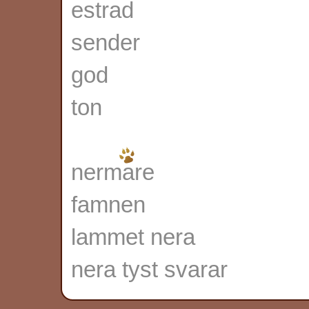
estrad
sender
god
ton
nermare
famnen
lammet nera
nera tyst svarar