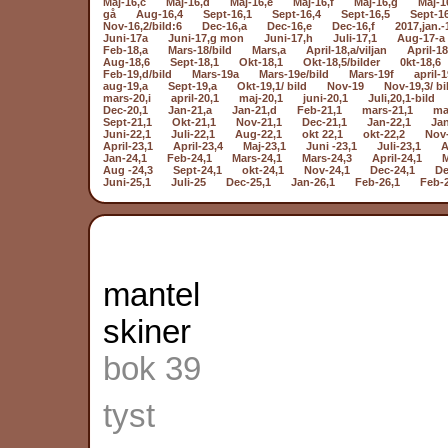
Maj-16,c
Maj-16,d
Maj-16,e
Maj-16,f
Maj-16,g
Maj-1
gå
Aug-16,4
Sept-16,1
Sept-16,4
Sept-16,5
Sept-1
Nov-16,2/bild:6
Dec-16,a
Dec-16,e
Dec-16,f
2017,jan.-
Juni-17a
Juni-17,g mon
Juni-17,h
Juli-17,1
Aug-17-a
Feb-18,a
Mars-18/bild
Mars,a
April-18,a/viljan
April-18
Aug-18,6
Sept-18,1
Okt-18,1
Okt-18,5/bilder
0kt-18,6
Feb-19,d/bild
Mars-19a
Mars-19e/bild
Mars-19f
april-1
aug-19,a
Sept-19,a
Okt-19,1/ bild
Nov-19
Nov-19,3/ bi
mars-20,i
april-20,1
maj-20,1
juni-20,1
Juli,20,1-bild
Dec-20,1
Jan-21,a
Jan-21,d
Feb-21,1
mars-21,1
ma
Sept-21,1
Okt-21,1
Nov-21,1
Dec-21,1
Jan-22,1
Jan
Juni-22,1
Juli-22,1
Aug-22,1
okt 22,1
okt-22,2
Nov-
April-23,1
April-23,4
Maj-23,1
Juni -23,1
Juli-23,1
A
Jan-24,1
Feb-24,1
Mars-24,1
Mars-24,3
April-24,1
M
Aug -24,3
Sept-24,1
okt-24,1
Nov-24,1
Dec-24,1
De
Juni-25,1
Juli-25
Dec-25,1
Jan-26,1
Feb-26,1
Feb-
mantel
skiner
bok 39
tyst