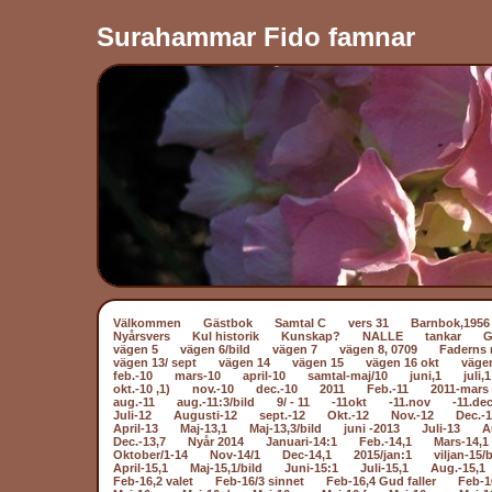
Surahammar Fido famnar
Välkommen
Gästbok
Samtal C
vers 31
Barnbok,1956
Nyårsvers
Kul historik
Kunskap?
NALLE
tankar
vägen 5
vägen 6/bild
vägen 7
vägen 8, 0709
Faderns 
vägen 13/ sept
vägen 14
vägen 15
vägen 16 okt
väge
feb.-10
mars-10
april-10
samtal-maj/10
juni,1
juli,1
okt.-10 ,1)
nov.-10
dec.-10
2011
Feb.-11
2011-mars 
aug.-11
aug.-11:3/bild
9/ - 11
-11okt
-11.nov
-11.dec
Juli-12
Augusti-12
sept.-12
Okt.-12
Nov.-12
Dec.-
April-13
Maj-13,1
Maj-13,3/bild
juni -2013
Juli-13
A
Dec.-13,7
Nyår 2014
Januari-14:1
Feb.-14,1
Mars-14,1
Oktober/1-14
Nov-14/1
Dec-14,1
2015/jan:1
viljan-15/b
April-15,1
Maj-15,1/bild
Juni-15:1
Juli-15,1
Aug.-15,1
Feb-16,2 valet
Feb-16/3 sinnet
Feb-16,4 Gud faller
Feb-1