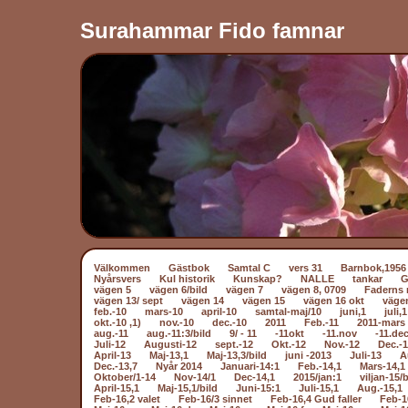
Surahammar Fido famnar
Välkommen
Gästbok
Samtal C
vers 31
Barnbok,1956
Nyårsvers
Kul historik
Kunskap?
NALLE
tankar
vägen 5
vägen 6/bild
vägen 7
vägen 8, 0709
Faderns 
vägen 13/ sept
vägen 14
vägen 15
vägen 16 okt
väge
feb.-10
mars-10
april-10
samtal-maj/10
juni,1
juli,1
okt.-10 ,1)
nov.-10
dec.-10
2011
Feb.-11
2011-mars 
aug.-11
aug.-11:3/bild
9/ - 11
-11okt
-11.nov
-11.dec
Juli-12
Augusti-12
sept.-12
Okt.-12
Nov.-12
Dec.-
April-13
Maj-13,1
Maj-13,3/bild
juni -2013
Juli-13
A
Dec.-13,7
Nyår 2014
Januari-14:1
Feb.-14,1
Mars-14,1
Oktober/1-14
Nov-14/1
Dec-14,1
2015/jan:1
viljan-15/b
April-15,1
Maj-15,1/bild
Juni-15:1
Juli-15,1
Aug.-15,1
Feb-16,2 valet
Feb-16/3 sinnet
Feb-16,4 Gud faller
Feb-1