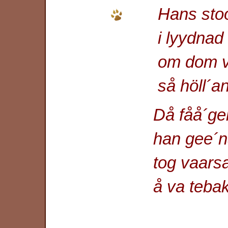
Hans stoora hus
i lyydnad å i 
om dom va uti
så höll´an allt
Då fåå´geln va f
han gee´nast r
tog vaarsamt å
å va tebak