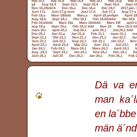
Maj-16,c
Maj-16,d
Maj-16,e
Maj-16,f
Maj-16,g
Maj-1
gå
Aug-16,4
Sept-16,1
Sept-16,4
Sept-16,5
Sept-1
Nov-16,2/bild:6
Dec-16,a
Dec-16,e
Dec-16,f
2017,jan.-
Juni-17a
Juni-17,g mon
Juni-17,h
Juli-17,1
Aug-17-a
Feb-18,a
Mars-18/bild
Mars,a
April-18,a/viljan
April-18
Aug-18,6
Sept-18,1
Okt-18,1
Okt-18,5/bilder
0kt-18,6
Feb-19,d/bild
Mars-19a
Mars-19e/bild
Mars-19f
april-1
aug-19,a
Sept-19,a
Okt-19,1/ bild
Nov-19
Nov-19,3/ bi
mars-20,i
april-20,1
maj-20,1
juni-20,1
Juli,20,1-bild
Dec-20,1
Jan-21,a
Jan-21,d
Feb-21,1
mars-21,1
ma
Sept-21,1
Okt-21,1
Nov-21,1
Dec-21,1
Jan-22,1
Jan
Juni-22,1
Juli-22,1
Aug-22,1
okt 22,1
okt-22,2
Nov-
April-23,1
April-23,4
Maj-23,1
Juni -23,1
Juli-23,1
A
Jan-24,1
Feb-24,1
Mars-24,1
Mars-24,3
April-24,1
M
Aug -24,3
Sept-24,1
okt-24,1
Nov-24,1
Dec-24,1
De
Juni-25,1
Juli-25
Dec-25,1
Jan-26,1
Feb-26,1
Feb-
Dä va engång e
man ka´llan
en la´bbe goom
män ä´ndå ga´n