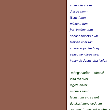
vi sender vis rum
Jissus famn
Guds famn
minnets rum
jaa jordens rum
sender sinnets svar
hjelpen enar ram
vi svarar jorden tvag
veldig sendares svar
innan du Jesus ska hjelpa
-många varför! kämpa!
visa din svar
jagets allvar
minnets famn
Guds rum vid svaret
du ska famna god rum
-rummet är mycket nedtrycka