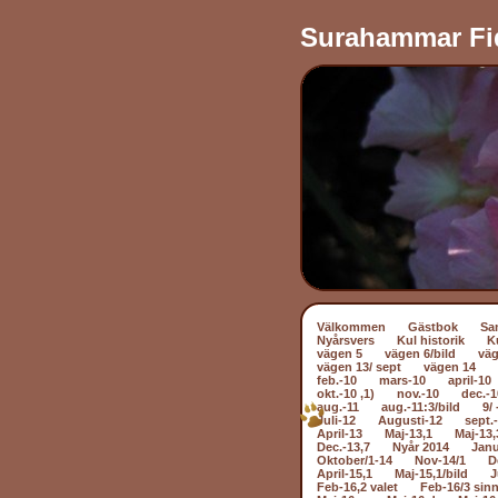
Surahammar Fi
Välkommen
Gästbok
Sa
Nyårsvers
Kul historik
K
vägen 5
vägen 6/bild
väg
vägen 13/ sept
vägen 14
feb.-10
mars-10
april-10
okt.-10 ,1)
nov.-10
dec.-1
aug.-11
aug.-11:3/bild
9/ 
Juli-12
Augusti-12
sept.
April-13
Maj-13,1
Maj-13,
Dec.-13,7
Nyår 2014
Janu
Oktober/1-14
Nov-14/1
D
April-15,1
Maj-15,1/bild
J
Feb-16,2 valet
Feb-16/3 sin