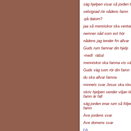
säg hjelpen visar så jorden
velsignad rör nådens famn
-på datorn?
jaa så menniskor ska ventan
nemner nåd som est hör
nådens jag tender fin allvar
Guds rum famnar din hjelp
-med! rätta!
menniskor ska famna vis v
Guds väg som rör din famn
du ska allvar famna
minnets svar Jesus ska rör
skriv hjelpen sender viljan t
famn är fall
säg:jorden enar rum så följe
famn
Ave jordens svar
Ave domens svar
Lö.