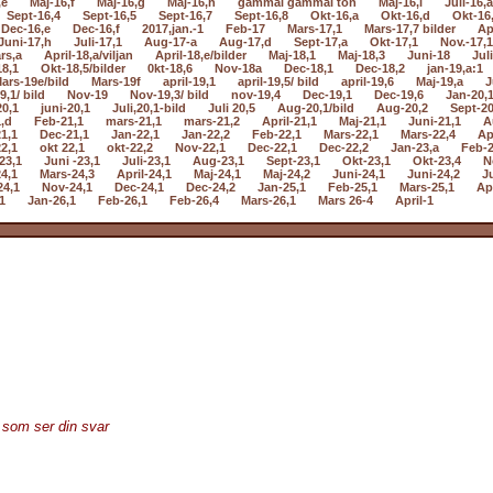
,e
Maj-16,f
Maj-16,g
Maj-16,h
gammal gammal ton
Maj-16,i
Juli-16,a
Sept-16,4
Sept-16,5
Sept-16,7
Sept-16,8
Okt-16,a
Okt-16,d
Okt-16
Dec-16,e
Dec-16,f
2017,jan.-1
Feb-17
Mars-17,1
Mars-17,7 bilder
Ap
Juni-17,h
Juli-17,1
Aug-17-a
Aug-17,d
Sept-17,a
Okt-17,1
Nov.-17,1
rs,a
April-18,a/viljan
April-18,e/bilder
Maj-18,1
Maj-18,3
Juni-18
Jul
18,1
Okt-18,5/bilder
0kt-18,6
Nov-18a
Dec-18,1
Dec-18,2
jan-19,a:1
ars-19e/bild
Mars-19f
april-19,1
april-19,5/ bild
april-19,6
Maj-19,a
J
9,1/ bild
Nov-19
Nov-19,3/ bild
nov-19,4
Dec-19,1
Dec-19,6
Jan-20,
20,1
juni-20,1
Juli,20,1-bild
Juli 20,5
Aug-20,1/bild
Aug-20,2
Sept-20
,d
Feb-21,1
mars-21,1
mars-21,2
April-21,1
Maj-21,1
Juni-21,1
A
1,1
Dec-21,1
Jan-22,1
Jan-22,2
Feb-22,1
Mars-22,1
Mars-22,4
Ap
2,1
okt 22,1
okt-22,2
Nov-22,1
Dec-22,1
Dec-22,2
Jan-23,a
Feb-2
23,1
Juni -23,1
Juli-23,1
Aug-23,1
Sept-23,1
Okt-23,1
Okt-23,4
N
4,1
Mars-24,3
April-24,1
Maj-24,1
Maj-24,2
Juni-24,1
Juni-24,2
Ju
24,1
Nov-24,1
Dec-24,1
Dec-24,2
Jan-25,1
Feb-25,1
Mars-25,1
Apr
1
Jan-26,1
Feb-26,1
Feb-26,4
Mars-26,1
Mars 26-4
April-1
n som ser din svar