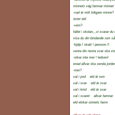
minnets väg famnar minnet
-vad är mitt tidigare minne?
öster eld
-vem?
fallet i skolan,,,vi svarar 
visa du din bindande rum så
-hjälp ! skatt ! pension !!
venta din nesta svar ska visa
-orkar inte mer ! ledsen!
enad allvar ska senda jord
-mer?
val i jord eld är rum
val i svar eld är svar
val i kind eld är svar
val i svaret allvar famnar
eld elskar sinnets famn