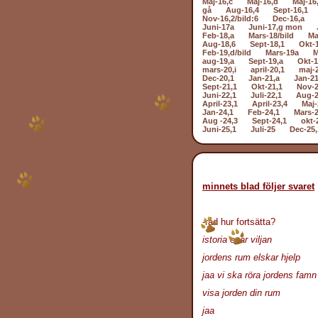
Maj-16,c
Maj-16,d
Maj-16
gå
Aug-16,4
Sept-16,1
Nov-16,2/bild:6
Dec-16,a
Juni-17a
Juni-17,g mon
Feb-18,a
Mars-18/bild
Ma
Aug-18,6
Sept-18,1
Okt-
Feb-19,d/bild
Mars-19a
M
aug-19,a
Sept-19,a
Okt-1
mars-20,i
april-20,1
maj-
Dec-20,1
Jan-21,a
Jan-21
Sept-21,1
Okt-21,1
Nov-2
Juni-22,1
Juli-22,1
Aug-2
April-23,1
April-23,4
Maj-
Jan-24,1
Feb-24,1
Mars-2
Aug -24,3
Sept-24,1
okt-
Juni-25,1
Juli-25
Dec-25,
minnets blad följer svaret
-råd hur fortsätta?
istoria enar viljan
jordens rum elskar hjelp
jaa vi ska röra jordens fam
visa jorden din rum
jaa