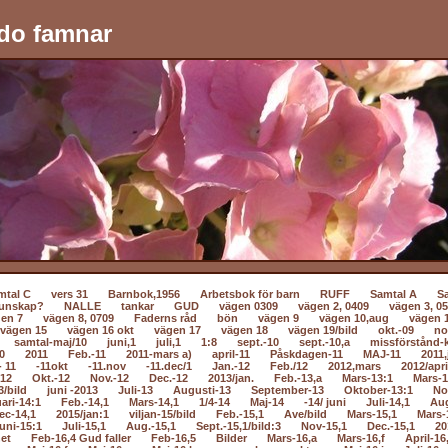
do famnar
mtal C
vers 31
Barnbok,1956
Arbetsbok för barn
RUFF
Samtal A
S
unskap?
NALLE
tankar
GUD
vägen 0309
vägen 2, 0409
vägen 3, 0
en 7
vägen 8, 0709
Faderns råd
bön
vägen 9
vägen 10,aug
vägen 
vägen 15
vägen 16 okt
vägen 17
vägen 18
vägen 19/bild
okt.-09
no
samtal-maj/10
juni,1
juli,1
1:8
sept.-10
sept.-10,a
missförstånd-k
0
2011
Feb.-11
2011-mars a)
april-11
Påskdagen-11
MAJ-11
2011,
- 11
-11okt
-11.nov
-11.dec/1
Jan.-12
Feb./12
2012,mars
2012/apri
-12
Okt.-12
Nov.-12
Dec.-12
2013/jan.
Feb.-13,a
Mars-13:1
Mars-1
3/bild
juni -2013
Juli-13
Augusti-13
September-13
Oktober-13:1
No
ari-14:1
Feb.-14,1
Mars-14,1
1/4-14
Maj-14
-14/ juni
Juli-14,1
Au
ec-14,1
2015/jan:1
viljan-15/bild
Feb.-15,1
Ave/bild
Mars-15,1
Mars-
uni-15:1
Juli-15,1
Aug.-15,1
Sept.-15,1/bild:3
Nov-15,1
Dec.-15,1
20
net
Feb-16,4 Gud faller
Feb-16,5
Bilder
Mars-16,a
Mars-16,f
April-16