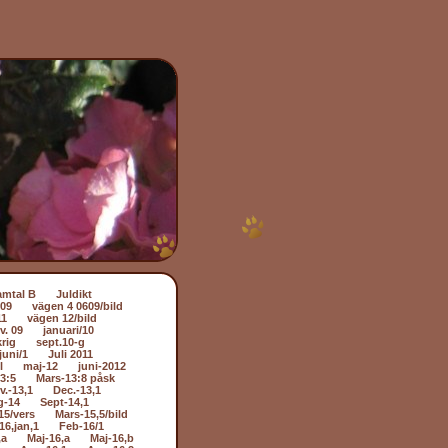
amtal B
Juldikt
509
vägen 4 0609/bild
11
vägen 12/bild
v. 09
januari/10
rig
sept.10-g
juni/1
Juli 2011
l
maj-12
juni-2012
3:5
Mars-13:8 påsk
v.-13,1
Dec.-13,1
g-14
Sept-14,1
15/vers
Mars-15,5/bild
16,jan,1
Feb-16/1
,a
Maj-16,a
Maj-16,b