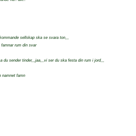
du kommande sellskap ska se svara ton,,,
 famnar rum din svar
 du sender tinder,,,jaa,,,vi ser du ska festa din rum i jord,,,
en namnet famn