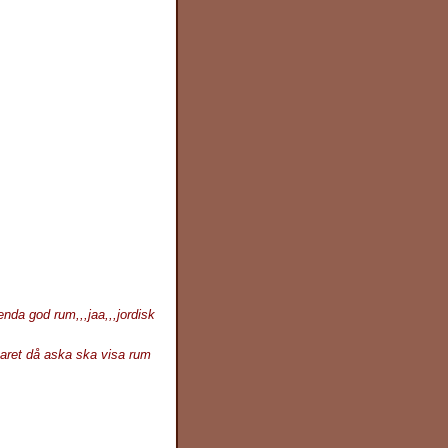
enda god rum,,,jaa,,,jordisk
varet då aska ska visa rum