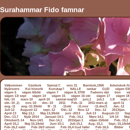
Surahammar Fido famnar
Välkommen
Gästbok
Samtal C
vers 31
Barnbok,1956
Arbetsbok fö
Nyårsvers
Kul historik
Kunskap?
NALLE
tankar
GUD
vägen 03
vägen 5
vägen 6/bild
vägen 7
vägen 8, 0709
Faderns råd
bön
vä
vägen 13/ sept
vägen 14
vägen 15
vägen 16 okt
vägen 17
vägen 18
feb.-10
mars-10
april-10
samtal-maj/10
juni,1
juli,1
1:8
sept.-
okt.-10 ,1)
nov.-10
dec.-10
2011
Feb.-11
2011-mars a)
april-11
aug.-11
aug.-11:3/bild
9/ - 11
-11okt
-11.nov
-11.dec/1
Jan.-12
Juli-12
Augusti-12
sept.-12
Okt.-12
Nov.-12
Dec.-12
2013/jan.
April-13
Maj-13,1
Maj-13,3/bild
juni -2013
Juli-13
Augusti-13
Sep
Dec.-13,7
Nyår 2014
Januari-14:1
Feb.-14,1
Mars-14,1
1/4-14
Maj
Oktober/1-14
Nov-14/1
Dec-14,1
2015/jan:1
viljan-15/bild
Feb.-15,1
April-15,1
Maj-15,1/bild
Juni-15:1
Juli-15,1
Aug.-15,1
Sept.-15,1/bil
Feb-16,2 valet
Feb-16/3 sinnet
Feb-16,4 Gud faller
Feb-16,5
Bilder