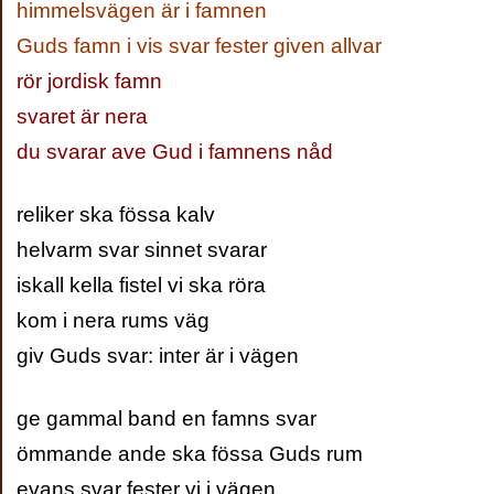
himmelsvägen är i famnen
Guds famn i vis svar fester given allvar
rör jordisk famn
svaret är nera
du svarar ave Gud i famnens nåd
reliker ska fössa kalv
helvarm svar sinnet svarar
iskall kella fistel vi ska röra
kom i nera rums väg
giv Guds svar: inter är i vägen
ge gammal band en famns svar
ömmande ande ska fössa Guds rum
evans svar fester vi i vägen