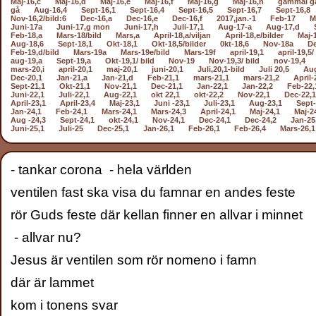
Maj-16,c
Maj-16,d
Maj-16,e
Maj-16,f
Maj-16,g
Maj-16,h
gammal g
gå
Aug-16,4
Sept-16,1
Sept-16,4
Sept-16,5
Sept-16,7
Sept-16,8
Nov-16,2/bild:6
Dec-16,a
Dec-16,e
Dec-16,f
2017,jan.-1
Feb-17
M
Juni-17a
Juni-17,g mon
Juni-17,h
Juli-17,1
Aug-17-a
Aug-17,d
Feb-18,a
Mars-18/bild
Mars,a
April-18,a/viljan
April-18,e/bilder
Maj-
Aug-18,6
Sept-18,1
Okt-18,1
Okt-18,5/bilder
0kt-18,6
Nov-18a
De
Feb-19,d/bild
Mars-19a
Mars-19e/bild
Mars-19f
april-19,1
april-19,5/
aug-19,a
Sept-19,a
Okt-19,1/ bild
Nov-19
Nov-19,3/ bild
nov-19,4
mars-20,i
april-20,1
maj-20,1
juni-20,1
Juli,20,1-bild
Juli 20,5
Aug
Dec-20,1
Jan-21,a
Jan-21,d
Feb-21,1
mars-21,1
mars-21,2
April-
Sept-21,1
Okt-21,1
Nov-21,1
Dec-21,1
Jan-22,1
Jan-22,2
Feb-22,
Juni-22,1
Juli-22,1
Aug-22,1
okt 22,1
okt-22,2
Nov-22,1
Dec-22,1
April-23,1
April-23,4
Maj-23,1
Juni -23,1
Juli-23,1
Aug-23,1
Sept-
Jan-24,1
Feb-24,1
Mars-24,1
Mars-24,3
April-24,1
Maj-24,1
Maj-2
Aug -24,3
Sept-24,1
okt-24,1
Nov-24,1
Dec-24,1
Dec-24,2
Jan-25
Juni-25,1
Juli-25
Dec-25,1
Jan-26,1
Feb-26,1
Feb-26,4
Mars-26,1
- tankar corona - hela världen
ventilen fast ska visa du famnar en andes feste
rör Guds feste där kellan finner en allvar i minnet
- allvar nu?
Jesus är ventilen som rör nomeno i famn
där är lammet
kom i tonens svar