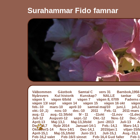
Surahammar Fido famnar
Välkommen
Gästbok
Samtal C
vers 31
Barnbok,1956
Nyårsvers
Kul historik
Kunskap?
NALLE
tankar
vägen 5
vägen 6/bild
vägen 7
vägen 8, 0709
Faderns 
vägen 13/ sept
vägen 14
vägen 15
vägen 16 okt
väge
feb.-10
mars-10
april-10
samtal-maj/10
juni,1
juli,1
okt.-10 ,1)
nov.-10
dec.-10
2011
Feb.-11
2011-mars 
aug.-11
aug.-11:3/bild
9/ - 11
-11okt
-11.nov
-11.dec
Juli-12
Augusti-12
sept.-12
Okt.-12
Nov.-12
Dec.-
April-13
Maj-13,1
Maj-13,3/bild
juni -2013
Juli-13
A
Dec.-13,7
Nyår 2014
Januari-14:1
Feb.-14,1
Mars-14,1
Oktober/1-14
Nov-14/1
Dec-14,1
2015/jan:1
viljan-15/b
April-15,1
Maj-15,1/bild
Juni-15:1
Juli-15,1
Aug.-15,1
Feb-16,2 valet
Feb-16/3 sinnet
Feb-16,4 Gud faller
Feb-1