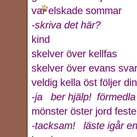
var elskade sommar
-skriva det här?
kind
skelver över kellfas
skelver över evans sva
veldig kella öst följer d
-ja ber hjälp! förmedla 
mönster öster jord fest
-tacksam! läste igår e