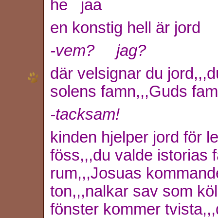
he jaa
en konstig hell är jord
-vem? jag?
där velsignar du jord,,,
solens famn,,,Guds famn
-tacksam!
kinden hjelper jord för 
föss,,,du valde istorias
rum,,,Josuas kommande 
ton,,,nalkar sav som köl
fönster kommer tvista,,,