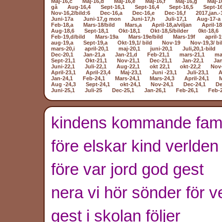
Maj-16,c
Maj-16,d
Maj-16,e
Maj-16,f
Maj-16,g
Maj-1
gå
Aug-16,4
Sept-16,1
Sept-16,4
Sept-16,5
Sept-1
Nov-16,2/bild:6
Dec-16,a
Dec-16,e
Dec-16,f
2017,jan.-
Juni-17a
Juni-17,g mon
Juni-17,h
Juli-17,1
Aug-17-a
Feb-18,a
Mars-18/bild
Mars,a
April-18,a/viljan
April-18
Aug-18,6
Sept-18,1
Okt-18,1
Okt-18,5/bilder
0kt-18,6
Feb-19,d/bild
Mars-19a
Mars-19e/bild
Mars-19f
april-1
aug-19,a
Sept-19,a
Okt-19,1/ bild
Nov-19
Nov-19,3/ bi
mars-20,i
april-20,1
maj-20,1
juni-20,1
Juli,20,1-bild
Dec-20,1
Jan-21,a
Jan-21,d
Feb-21,1
mars-21,1
ma
Sept-21,1
Okt-21,1
Nov-21,1
Dec-21,1
Jan-22,1
Jan
Juni-22,1
Juli-22,1
Aug-22,1
okt 22,1
okt-22,2
Nov-
April-23,1
April-23,4
Maj-23,1
Juni -23,1
Juli-23,1
A
Jan-24,1
Feb-24,1
Mars-24,1
Mars-24,3
April-24,1
M
Aug -24,3
Sept-24,1
okt-24,1
Nov-24,1
Dec-24,1
De
Juni-25,1
Juli-25
Dec-25,1
Jan-26,1
Feb-26,1
Feb-
kindens kommande fa
före elskar kind verlden
före var jord god gest
nera vi hör sönder för v
gest i skolan följer