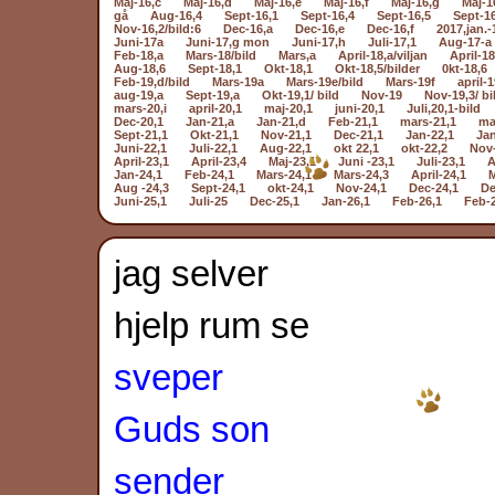
Maj-16,c
Maj-16,d
Maj-16,e
Maj-16,f
Maj-16,g
Maj-1
gå
Aug-16,4
Sept-16,1
Sept-16,4
Sept-16,5
Sept-1
Nov-16,2/bild:6
Dec-16,a
Dec-16,e
Dec-16,f
2017,jan.-
Juni-17a
Juni-17,g mon
Juni-17,h
Juli-17,1
Aug-17-a
Feb-18,a
Mars-18/bild
Mars,a
April-18,a/viljan
April-18
Aug-18,6
Sept-18,1
Okt-18,1
Okt-18,5/bilder
0kt-18,6
Feb-19,d/bild
Mars-19a
Mars-19e/bild
Mars-19f
april-1
aug-19,a
Sept-19,a
Okt-19,1/ bild
Nov-19
Nov-19,3/ bi
mars-20,i
april-20,1
maj-20,1
juni-20,1
Juli,20,1-bild
Dec-20,1
Jan-21,a
Jan-21,d
Feb-21,1
mars-21,1
ma
Sept-21,1
Okt-21,1
Nov-21,1
Dec-21,1
Jan-22,1
Jan
Juni-22,1
Juli-22,1
Aug-22,1
okt 22,1
okt-22,2
Nov-
April-23,1
April-23,4
Maj-23,1
Juni -23,1
Juli-23,1
A
Jan-24,1
Feb-24,1
Mars-24,1
Mars-24,3
April-24,1
M
Aug -24,3
Sept-24,1
okt-24,1
Nov-24,1
Dec-24,1
De
Juni-25,1
Juli-25
Dec-25,1
Jan-26,1
Feb-26,1
Feb-
jag selver
hjelp rum se
sveper
Guds son
sender