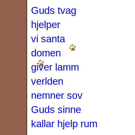
Guds tvag
hjelper
vi santa
domen
giver lamm
verlden
nemner sov
Guds sinne
kallar hjelp rum