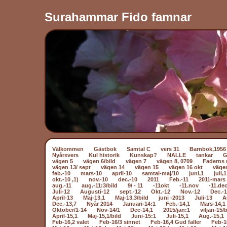
Surahammar Fido famnar
Välkommen
Gästbok
Samtal C
vers 31
Barnbok,1956
Nyårsvers
Kul historik
Kunskap?
NALLE
tankar
vägen 5
vägen 6/bild
vägen 7
vägen 8, 0709
Faderns 
vägen 13/ sept
vägen 14
vägen 15
vägen 16 okt
väge
feb.-10
mars-10
april-10
samtal-maj/10
juni,1
juli,1
okt.-10 ,1)
nov.-10
dec.-10
2011
Feb.-11
2011-mars 
aug.-11
aug.-11:3/bild
9/ - 11
-11okt
-11.nov
-11.dec
Juli-12
Augusti-12
sept.-12
Okt.-12
Nov.-12
Dec.-
April-13
Maj-13,1
Maj-13,3/bild
juni -2013
Juli-13
A
Dec.-13,7
Nyår 2014
Januari-14:1
Feb.-14,1
Mars-14,1
Oktober/1-14
Nov-14/1
Dec-14,1
2015/jan:1
viljan-15/b
April-15,1
Maj-15,1/bild
Juni-15:1
Juli-15,1
Aug.-15,1
Feb-16,2 valet
Feb-16/3 sinnet
Feb-16,4 Gud faller
Feb-1