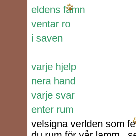
eldens famn
ventar ro
i saven
varje hjelp
nera hand
varje svar
enter rum
velsigna verlden som fest
du rum för vår lamm,,,se