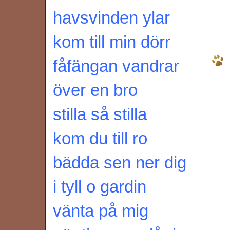
havsvinden ylar
kom till min dörr
fåfängan vandrar
över en bro
stilla så stilla
kom du till ro
bädda sen ner dig
i tyll o gardin
vänta på mig