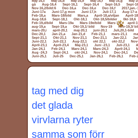
Maj-16,c
Maj-16,d
Maj-16,e
Maj-16,f
Maj-16,g
Maj-1
gå
Aug-16,4
Sept-16,1
Sept-16,4
Sept-16,5
Sept-1
Nov-16,2/bild:6
Dec-16,a
Dec-16,e
Dec-16,f
2017,jan.-
Juni-17a
Juni-17,g mon
Juni-17,h
Juli-17,1
Aug-17-a
Feb-18,a
Mars-18/bild
Mars,a
April-18,a/viljan
April-18
Aug-18,6
Sept-18,1
Okt-18,1
Okt-18,5/bilder
0kt-18,6
Feb-19,d/bild
Mars-19a
Mars-19e/bild
Mars-19f
april-1
aug-19,a
Sept-19,a
Okt-19,1/ bild
Nov-19
Nov-19,3/ bi
mars-20,i
april-20,1
maj-20,1
juni-20,1
Juli,20,1-bild
Dec-20,1
Jan-21,a
Jan-21,d
Feb-21,1
mars-21,1
ma
Sept-21,1
Okt-21,1
Nov-21,1
Dec-21,1
Jan-22,1
Jan
Juni-22,1
Juli-22,1
Aug-22,1
okt 22,1
okt-22,2
Nov-
April-23,1
April-23,4
Maj-23,1
Juni -23,1
Juli-23,1
A
Jan-24,1
Feb-24,1
Mars-24,1
Mars-24,3
April-24,1
M
Aug -24,3
Sept-24,1
okt-24,1
Nov-24,1
Dec-24,1
De
Juni-25,1
Juli-25
Dec-25,1
Jan-26,1
Feb-26,1
Feb-
tag med dig
det glada
virvlarna ryter
samma som förr