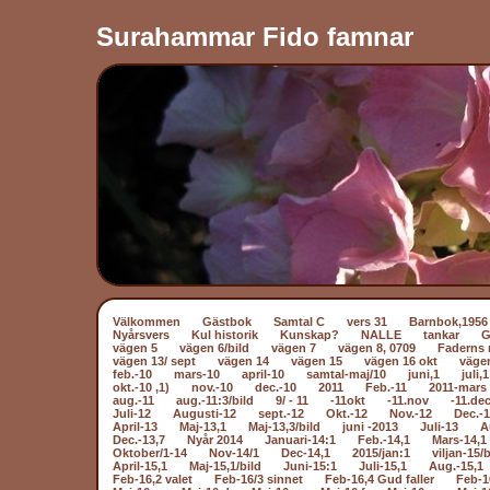
Surahammar Fido famnar
Välkommen
Gästbok
Samtal C
vers 31
Barnbok,1956
Nyårsvers
Kul historik
Kunskap?
NALLE
tankar
vägen 5
vägen 6/bild
vägen 7
vägen 8, 0709
Faderns 
vägen 13/ sept
vägen 14
vägen 15
vägen 16 okt
väge
feb.-10
mars-10
april-10
samtal-maj/10
juni,1
juli,1
okt.-10 ,1)
nov.-10
dec.-10
2011
Feb.-11
2011-mars 
aug.-11
aug.-11:3/bild
9/ - 11
-11okt
-11.nov
-11.dec
Juli-12
Augusti-12
sept.-12
Okt.-12
Nov.-12
Dec.-
April-13
Maj-13,1
Maj-13,3/bild
juni -2013
Juli-13
A
Dec.-13,7
Nyår 2014
Januari-14:1
Feb.-14,1
Mars-14,1
Oktober/1-14
Nov-14/1
Dec-14,1
2015/jan:1
viljan-15/b
April-15,1
Maj-15,1/bild
Juni-15:1
Juli-15,1
Aug.-15,1
Feb-16,2 valet
Feb-16/3 sinnet
Feb-16,4 Gud faller
Feb-1