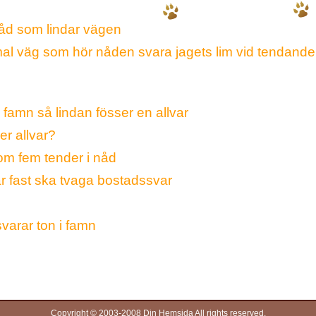
åd som lindar vägen
mmal väg som hör nåden svara jagets lim vid tendan
 famn så lindan fösser en allvar
er allvar?
om fem tender i nåd
ar fast ska tvaga bostadssvar
varar ton i famn
Copyright © 2003-2008 Din Hemsida All rights reserved.