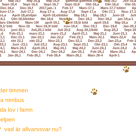
,e
Maj-16,f
Maj-16,g
Maj-16,h
gammal gammal ton
Maj-16,i
Juli-16,a
Sept-16,4
Sept-16,5
Sept-16,7
Sept-16,8
Okt-16,a
Okt-16,d
Okt-16
Dec-16,e
Dec-16,f
2017,jan.-1
Feb-17
Mars-17,1
Mars-17,7 bilder
Ap
Juni-17,h
Juli-17,1
Aug-17-a
Aug-17,d
Sept-17,a
Okt-17,1
Nov.-17,1
rs,a
April-18,a/viljan
April-18,e/bilder
Maj-18,1
Maj-18,3
Juni-18
Jul
18,1
Okt-18,5/bilder
0kt-18,6
Nov-18a
Dec-18,1
Dec-18,2
jan-19,a:1
ars-19e/bild
Mars-19f
april-19,1
april-19,5/ bild
april-19,6
Maj-19,a
J
9,1/ bild
Nov-19
Nov-19,3/ bild
nov-19,4
Dec-19,1
Dec-19,6
Jan-20,
20,1
juni-20,1
Juli,20,1-bild
Juli 20,5
Aug-20,1/bild
Aug-20,2
Sept-20
,d
Feb-21,1
mars-21,1
mars-21,2
April-21,1
Maj-21,1
Juni-21,1
A
1,1
Dec-21,1
Jan-22,1
Jan-22,2
Feb-22,1
Mars-22,1
Mars-22,4
Ap
2,1
okt 22,1
okt-22,2
Nov-22,1
Dec-22,1
Dec-22,2
Jan-23,a
Feb-2
23,1
Juni -23,1
Juli-23,1
Aug-23,1
Sept-23,1
Okt-23,1
Okt-23,4
N
4,1
Mars-24,3
April-24,1
Maj-24,1
Maj-24,2
Juni-24,1
Juni-24,2
Ju
24,1
Nov-24,1
Dec-24,1
Dec-24,2
Jan-25,1
Feb-25,1
Mars-25,1
Apr
1
Jan-26,1
Feb-26,1
Feb-26,4
Mars-26,1
Mars 26-4
April-1
der timmen
ra nimbus
da lov i famn
hjelpen
la? vad är allvarssvar nu?