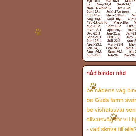
Maj-16,c
Maj-16,d
Maj-16
gå
Aug-16,4
Sept-16,1
Nov-16,2/bild:6
Dec-16,a
Juni-17a
Juni-17,g mon
Feb-18,a
Mars-18/bild
Ma
Aug-18,6
Sept-18,1
Okt-
Feb-19,d/bild
Mars-19a
M
aug-19,a
Sept-19,a
Okt-1
mars-20,i
april-20,1
maj-
Dec-20,1
Jan-21,a
Jan-21
Sept-21,1
Okt-21,1
Nov-2
Juni-22,1
Juli-22,1
Aug-2
April-23,1
April-23,4
Maj-
Jan-24,1
Feb-24,1
Mars-2
Aug -24,3
Sept-24,1
okt-
Juni-25,1
Juli-25
Dec-25,
nåd binder nåd
be nådens väg bin
be Guds famn sva
be vishetssvar sen
allvarsväg rör vi i 
- vad skriva till al