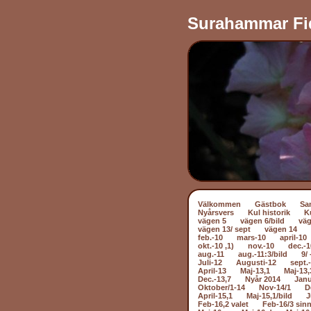
Surahammar Fi
Välkommen
Gästbok
Sa
Nyårsvers
Kul historik
K
vägen 5
vägen 6/bild
väg
vägen 13/ sept
vägen 14
feb.-10
mars-10
april-10
okt.-10 ,1)
nov.-10
dec.-1
aug.-11
aug.-11:3/bild
9/ 
Juli-12
Augusti-12
sept.
April-13
Maj-13,1
Maj-13,
Dec.-13,7
Nyår 2014
Janu
Oktober/1-14
Nov-14/1
D
April-15,1
Maj-15,1/bild
J
Feb-16,2 valet
Feb-16/3 sin