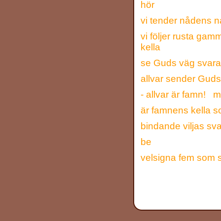
hör
vi tender nådens n
vi följer rusta ga
kella
se Guds väg svara
allvar sender Guds
- allvar är famn! m
är famnens kella s
bindande viljas sv
be
velsigna fem som s