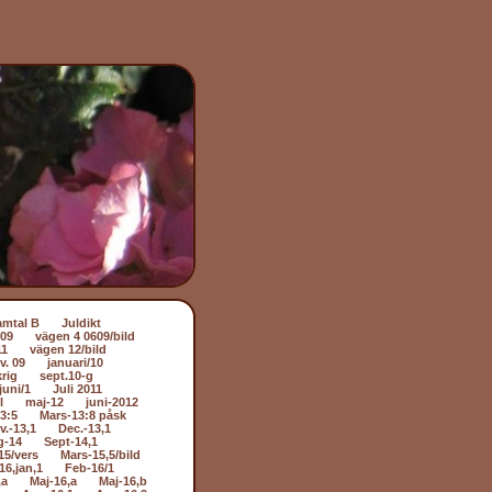
amtal B
Juldikt
509
vägen 4 0609/bild
11
vägen 12/bild
v. 09
januari/10
rig
sept.10-g
juni/1
Juli 2011
l
maj-12
juni-2012
3:5
Mars-13:8 påsk
v.-13,1
Dec.-13,1
g-14
Sept-14,1
15/vers
Mars-15,5/bild
16,jan,1
Feb-16/1
,a
Maj-16,a
Maj-16,b