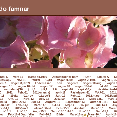
do famnar
mtal C
vers 31
Barnbok,1956
Arbetsbok för barn
RUFF
Samtal A
S
unskap?
NALLE
tankar
GUD
vägen 0309
vägen 2, 0409
vägen 3, 0
en 7
vägen 8, 0709
Faderns råd
bön
vägen 9
vägen 10,aug
vägen 
vägen 15
vägen 16 okt
vägen 17
vägen 18
vägen 19/bild
okt.-09
no
samtal-maj/10
juni,1
juli,1
1:8
sept.-10
sept.-10,a
missförstånd-k
0
2011
Feb.-11
2011-mars a)
april-11
Påskdagen-11
MAJ-11
2011,
- 11
-11okt
-11.nov
-11.dec/1
Jan.-12
Feb./12
2012,mars
2012/apri
-12
Okt.-12
Nov.-12
Dec.-12
2013/jan.
Feb.-13,a
Mars-13:1
Mars-1
3/bild
juni -2013
Juli-13
Augusti-13
September-13
Oktober-13:1
No
ari-14:1
Feb.-14,1
Mars-14,1
1/4-14
Maj-14
-14/ juni
Juli-14,1
Au
ec-14,1
2015/jan:1
viljan-15/bild
Feb.-15,1
Ave/bild
Mars-15,1
Mars-
uni-15:1
Juli-15,1
Aug.-15,1
Sept.-15,1/bild:3
Nov-15,1
Dec.-15,1
20
net
Feb-16,4 Gud faller
Feb-16,5
Bilder
Mars-16,a
Mars-16,f
April-16