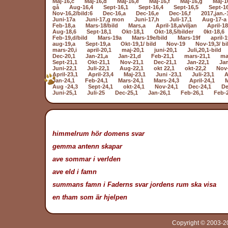
Maj-16,c
Maj-16,d
Maj-16,e
Maj-16,f
Maj-16,g
Maj-1
gå
Aug-16,4
Sept-16,1
Sept-16,4
Sept-16,5
Sept-1
Nov-16,2/bild:6
Dec-16,a
Dec-16,e
Dec-16,f
2017,jan.-
Juni-17a
Juni-17,g mon
Juni-17,h
Juli-17,1
Aug-17-a
Feb-18,a
Mars-18/bild
Mars,a
April-18,a/viljan
April-18
Aug-18,6
Sept-18,1
Okt-18,1
Okt-18,5/bilder
0kt-18,6
Feb-19,d/bild
Mars-19a
Mars-19e/bild
Mars-19f
april-1
aug-19,a
Sept-19,a
Okt-19,1/ bild
Nov-19
Nov-19,3/ bi
mars-20,i
april-20,1
maj-20,1
juni-20,1
Juli,20,1-bild
Dec-20,1
Jan-21,a
Jan-21,d
Feb-21,1
mars-21,1
ma
Sept-21,1
Okt-21,1
Nov-21,1
Dec-21,1
Jan-22,1
Jan
Juni-22,1
Juli-22,1
Aug-22,1
okt 22,1
okt-22,2
Nov-
April-23,1
April-23,4
Maj-23,1
Juni -23,1
Juli-23,1
A
Jan-24,1
Feb-24,1
Mars-24,1
Mars-24,3
April-24,1
M
Aug -24,3
Sept-24,1
okt-24,1
Nov-24,1
Dec-24,1
De
Juni-25,1
Juli-25
Dec-25,1
Jan-26,1
Feb-26,1
Feb-
himmelrum hör domens svar
gemma antenn skapar
ave sommar i verlden
ave eld i famn
summans famn i Faderns svar jordens rum ska visa
en tham som är hjelpen
Copyright © 2003-20