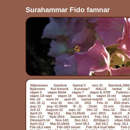
Surahammar Fido famnar
Välkommen
Gästbok
Samtal C
vers 31
Barnbok,1956
Nyårsvers
Kul historik
Kunskap?
NALLE
tankar
vägen 5
vägen 6/bild
vägen 7
vägen 8, 0709
Faderns 
vägen 13/ sept
vägen 14
vägen 15
vägen 16 okt
väge
feb.-10
mars-10
april-10
samtal-maj/10
juni,1
juli,1
okt.-10 ,1)
nov.-10
dec.-10
2011
Feb.-11
2011-mars 
aug.-11
aug.-11:3/bild
9/ - 11
-11okt
-11.nov
-11.dec
Juli-12
Augusti-12
sept.-12
Okt.-12
Nov.-12
Dec.-
April-13
Maj-13,1
Maj-13,3/bild
juni -2013
Juli-13
A
Dec.-13,7
Nyår 2014
Januari-14:1
Feb.-14,1
Mars-14,1
Oktober/1-14
Nov-14/1
Dec-14,1
2015/jan:1
viljan-15/b
April-15,1
Maj-15,1/bild
Juni-15:1
Juli-15,1
Aug.-15,1
Feb-16,2 valet
Feb-16/3 sinnet
Feb-16,4 Gud faller
Feb-1