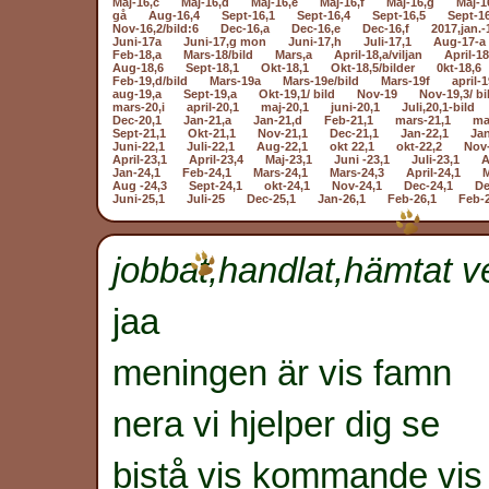
Maj-16,c
Maj-16,d
Maj-16,e
Maj-16,f
Maj-16,g
Maj-1
gå
Aug-16,4
Sept-16,1
Sept-16,4
Sept-16,5
Sept-1
Nov-16,2/bild:6
Dec-16,a
Dec-16,e
Dec-16,f
2017,jan.-
Juni-17a
Juni-17,g mon
Juni-17,h
Juli-17,1
Aug-17-a
Feb-18,a
Mars-18/bild
Mars,a
April-18,a/viljan
April-18
Aug-18,6
Sept-18,1
Okt-18,1
Okt-18,5/bilder
0kt-18,6
Feb-19,d/bild
Mars-19a
Mars-19e/bild
Mars-19f
april-1
aug-19,a
Sept-19,a
Okt-19,1/ bild
Nov-19
Nov-19,3/ bi
mars-20,i
april-20,1
maj-20,1
juni-20,1
Juli,20,1-bild
Dec-20,1
Jan-21,a
Jan-21,d
Feb-21,1
mars-21,1
ma
Sept-21,1
Okt-21,1
Nov-21,1
Dec-21,1
Jan-22,1
Jan
Juni-22,1
Juli-22,1
Aug-22,1
okt 22,1
okt-22,2
Nov-
April-23,1
April-23,4
Maj-23,1
Juni -23,1
Juli-23,1
A
Jan-24,1
Feb-24,1
Mars-24,1
Mars-24,3
April-24,1
M
Aug -24,3
Sept-24,1
okt-24,1
Nov-24,1
Dec-24,1
De
Juni-25,1
Juli-25
Dec-25,1
Jan-26,1
Feb-26,1
Feb-
jobbat,handlat,hämtat ve
jaa
meningen är vis famn
nera vi hjelper dig se
bistå vis kommande vis