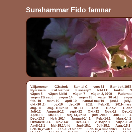
Surahammar Fido famnar
Välkommen
Gästbok
Samtal C
vers 31
Barnbok,1956
Nyårsvers
Kul historik
Kunskap?
NALLE
tankar
vägen 5
vägen 6/bild
vägen 7
vägen 8, 0709
Faderns 
vägen 13/ sept
vägen 14
vägen 15
vägen 16 okt
väge
feb.-10
mars-10
april-10
samtal-maj/10
juni,1
juli,1
okt.-10 ,1)
nov.-10
dec.-10
2011
Feb.-11
2011-mars 
aug.-11
aug.-11:3/bild
9/ - 11
-11okt
-11.nov
-11.dec
Juli-12
Augusti-12
sept.-12
Okt.-12
Nov.-12
Dec.-
April-13
Maj-13,1
Maj-13,3/bild
juni -2013
Juli-13
A
Dec.-13,7
Nyår 2014
Januari-14:1
Feb.-14,1
Mars-14,1
Oktober/1-14
Nov-14/1
Dec-14,1
2015/jan:1
viljan-15/b
April-15,1
Maj-15,1/bild
Juni-15:1
Juli-15,1
Aug.-15,1
Feb-16,2 valet
Feb-16/3 sinnet
Feb-16,4 Gud faller
Feb-1