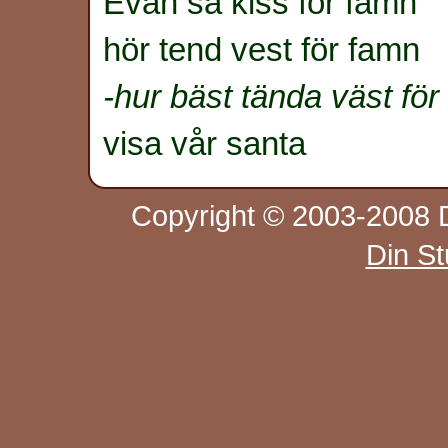
Evan så kiss för famn
hör tend vest för famn
-hur bäst tända väst fö
visa vår santa
Copyright © 2003-2008 D
Din S