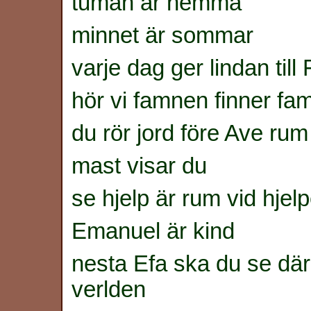
tuman är hemma
minnet är sommar
varje dag ger lindan til
hör vi famnen finner fa
du rör jord före Ave rum 
mast visar du
se hjelp är rum vid hjel
Emanuel är kind
nesta Efa ska du se där
verlden