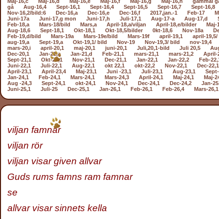
Maj-16,c
Maj-16,d
Maj-16,e
Maj-16,f
Maj-16,g
Maj-16,h
gammal g
gå
Aug-16,4
Sept-16,1
Sept-16,4
Sept-16,5
Sept-16,7
Sept-16,8
Nov-16,2/bild:6
Dec-16,a
Dec-16,e
Dec-16,f
2017,jan.-1
Feb-17
M
Juni-17a
Juni-17,g mon
Juni-17,h
Juli-17,1
Aug-17-a
Aug-17,d
Feb-18,a
Mars-18/bild
Mars,a
April-18,a/viljan
April-18,e/bilder
Maj-
Aug-18,6
Sept-18,1
Okt-18,1
Okt-18,5/bilder
0kt-18,6
Nov-18a
De
Feb-19,d/bild
Mars-19a
Mars-19e/bild
Mars-19f
april-19,1
april-19,5/
aug-19,a
Sept-19,a
Okt-19,1/ bild
Nov-19
Nov-19,3/ bild
nov-19,4
mars-20,i
april-20,1
maj-20,1
juni-20,1
Juli,20,1-bild
Juli 20,5
Aug
Dec-20,1
Jan-21,a
Jan-21,d
Feb-21,1
mars-21,1
mars-21,2
April-
Sept-21,1
Okt-21,1
Nov-21,1
Dec-21,1
Jan-22,1
Jan-22,2
Feb-22,
Juni-22,1
Juli-22,1
Aug-22,1
okt 22,1
okt-22,2
Nov-22,1
Dec-22,1
April-23,1
April-23,4
Maj-23,1
Juni -23,1
Juli-23,1
Aug-23,1
Sept-
Jan-24,1
Feb-24,1
Mars-24,1
Mars-24,3
April-24,1
Maj-24,1
Maj-2
Aug -24,3
Sept-24,1
okt-24,1
Nov-24,1
Dec-24,1
Dec-24,2
Jan-25
Juni-25,1
Juli-25
Dec-25,1
Jan-26,1
Feb-26,1
Feb-26,4
Mars-26,1
viljan famnar
viljan rör
viljan visar given allvar
Guds rums famns ram famnar
se
allvar visar sinnets kella