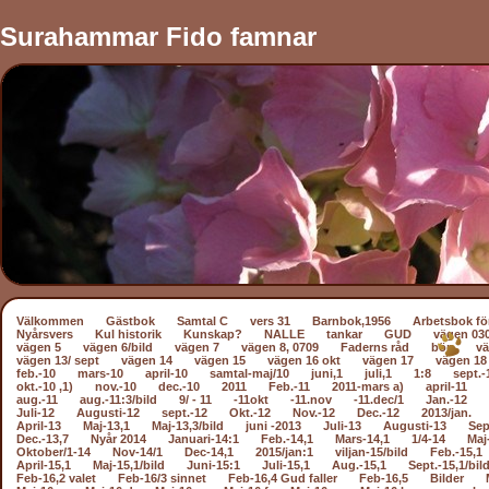
Surahammar Fido famnar
Välkommen
Gästbok
Samtal C
vers 31
Barnbok,1956
Arbetsbok fö
Nyårsvers
Kul historik
Kunskap?
NALLE
tankar
GUD
vägen 03
vägen 5
vägen 6/bild
vägen 7
vägen 8, 0709
Faderns råd
bön
vä
vägen 13/ sept
vägen 14
vägen 15
vägen 16 okt
vägen 17
vägen 18
feb.-10
mars-10
april-10
samtal-maj/10
juni,1
juli,1
1:8
sept.-
okt.-10 ,1)
nov.-10
dec.-10
2011
Feb.-11
2011-mars a)
april-11
aug.-11
aug.-11:3/bild
9/ - 11
-11okt
-11.nov
-11.dec/1
Jan.-12
Juli-12
Augusti-12
sept.-12
Okt.-12
Nov.-12
Dec.-12
2013/jan.
April-13
Maj-13,1
Maj-13,3/bild
juni -2013
Juli-13
Augusti-13
Sep
Dec.-13,7
Nyår 2014
Januari-14:1
Feb.-14,1
Mars-14,1
1/4-14
Maj
Oktober/1-14
Nov-14/1
Dec-14,1
2015/jan:1
viljan-15/bild
Feb.-15,1
April-15,1
Maj-15,1/bild
Juni-15:1
Juli-15,1
Aug.-15,1
Sept.-15,1/bil
Feb-16,2 valet
Feb-16/3 sinnet
Feb-16,4 Gud faller
Feb-16,5
Bilder