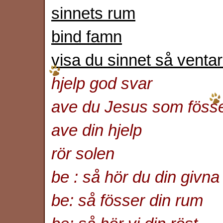
sinnets rum
bind famn
visa du sinnet så ventar
hjelp god svar
ave du Jesus som fösse
ave din hjelp
rör solen
be : så hör du din givn
be: så fösser din rum