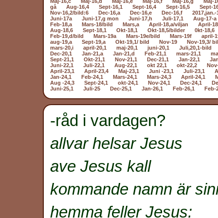
Maj-16,c
Maj-16,d
Maj-16,e
Maj-16,f
Maj-16,g
Maj-1
gå
Aug-16,4
Sept-16,1
Sept-16,4
Sept-16,5
Sept-1
Nov-16,2/bild:6
Dec-16,a
Dec-16,e
Dec-16,f
2017,jan.-
Juni-17a
Juni-17,g mon
Juni-17,h
Juli-17,1
Aug-17-a
Feb-18,a
Mars-18/bild
Mars,a
April-18,a/viljan
April-18
Aug-18,6
Sept-18,1
Okt-18,1
Okt-18,5/bilder
0kt-18,6
Feb-19,d/bild
Mars-19a
Mars-19e/bild
Mars-19f
april-1
aug-19,a
Sept-19,a
Okt-19,1/ bild
Nov-19
Nov-19,3/ bi
mars-20,i
april-20,1
maj-20,1
juni-20,1
Juli,20,1-bild
Dec-20,1
Jan-21,a
Jan-21,d
Feb-21,1
mars-21,1
ma
Sept-21,1
Okt-21,1
Nov-21,1
Dec-21,1
Jan-22,1
Jan
Juni-22,1
Juli-22,1
Aug-22,1
okt 22,1
okt-22,2
Nov-
April-23,1
April-23,4
Maj-23,1
Juni -23,1
Juli-23,1
A
Jan-24,1
Feb-24,1
Mars-24,1
Mars-24,3
April-24,1
M
Aug -24,3
Sept-24,1
okt-24,1
Nov-24,1
Dec-24,1
De
Juni-25,1
Juli-25
Dec-25,1
Jan-26,1
Feb-26,1
Feb-
-råd i vardagen?
allvar helsar Jesus
ave Jesus kall
kommande namn är sin
hemma feller Jesus: