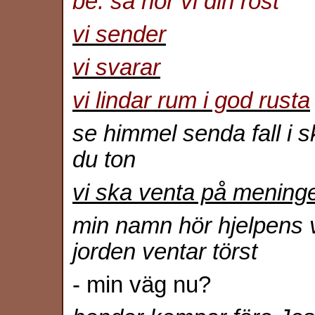
be: så hör vi din röst
vi sender
vi svarar
vi lindar rum i god rusta
se himmel senda fall i s
du ton
vi ska venta på mening
min namn hör hjelpens vil
jorden ventar törst
- min väg nu?