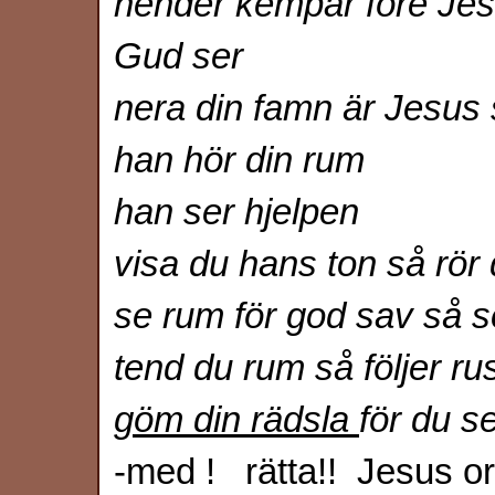
hender kempar före Jess
Gud ser
nera din famn är Jesus
han hör din rum
han ser hjelpen
visa du hans ton så rör 
se rum för god sav så s
tend du rum så följer ru
göm din rädsla
för du s
-med ! rätta!! Jesus or