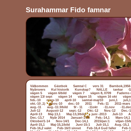
Surahammar Fido famnar
Välkommen
Gästbok
Samtal C
vers 31
Barnbok,1956
Nyårsvers
Kul historik
Kunskap?
NALLE
tankar
vägen 5
vägen 6/bild
vägen 7
vägen 8, 0709
Faderns 
vägen 13/ sept
vägen 14
vägen 15
vägen 16 okt
väge
feb.-10
mars-10
april-10
samtal-maj/10
juni,1
juli,1
okt.-10 ,1)
nov.-10
dec.-10
2011
Feb.-11
2011-mars 
aug.-11
aug.-11:3/bild
9/ - 11
-11okt
-11.nov
-11.dec
Juli-12
Augusti-12
sept.-12
Okt.-12
Nov.-12
Dec.-
April-13
Maj-13,1
Maj-13,3/bild
juni -2013
Juli-13
A
Dec.-13,7
Nyår 2014
Januari-14:1
Feb.-14,1
Mars-14,1
Oktober/1-14
Nov-14/1
Dec-14,1
2015/jan:1
viljan-15/b
April-15,1
Maj-15,1/bild
Juni-15:1
Juli-15,1
Aug.-15,1
Feb-16,2 valet
Feb-16/3 sinnet
Feb-16,4 Gud faller
Feb-1