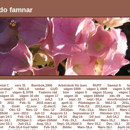
do famnar
mtal C
vers 31
Barnbok,1956
Arbetsbok för barn
RUFF
Samtal A
S
unskap?
NALLE
tankar
GUD
vägen 0309
vägen 2, 0409
vägen 3, 0
en 7
vägen 8, 0709
Faderns råd
bön
vägen 9
vägen 10,aug
vägen 
vägen 15
vägen 16 okt
vägen 17
vägen 18
vägen 19/bild
okt.-09
no
samtal-maj/10
juni,1
juli,1
1:8
sept.-10
sept.-10,a
missförstånd-k
0
2011
Feb.-11
2011-mars a)
april-11
Påskdagen-11
MAJ-11
2011,
- 11
-11okt
-11.nov
-11.dec/1
Jan.-12
Feb./12
2012,mars
2012/apri
-12
Okt.-12
Nov.-12
Dec.-12
2013/jan.
Feb.-13,a
Mars-13:1
Mars-1
3/bild
juni -2013
Juli-13
Augusti-13
September-13
Oktober-13:1
No
ari-14:1
Feb.-14,1
Mars-14,1
1/4-14
Maj-14
-14/ juni
Juli-14,1
Au
ec-14,1
2015/jan:1
viljan-15/bild
Feb.-15,1
Ave/bild
Mars-15,1
Mars-
uni-15:1
Juli-15,1
Aug.-15,1
Sept.-15,1/bild:3
Nov-15,1
Dec.-15,1
20
net
Feb-16,4 Gud faller
Feb-16,5
Bilder
Mars-16,a
Mars-16,f
April-16