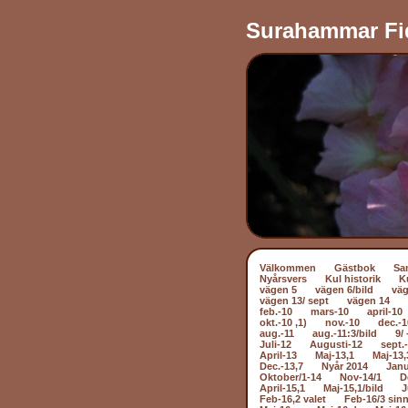
Surahammar Fi
Välkommen
Gästbok
Sa
Nyårsvers
Kul historik
K
vägen 5
vägen 6/bild
väg
vägen 13/ sept
vägen 14
feb.-10
mars-10
april-10
okt.-10 ,1)
nov.-10
dec.-1
aug.-11
aug.-11:3/bild
9/ 
Juli-12
Augusti-12
sept.
April-13
Maj-13,1
Maj-13,
Dec.-13,7
Nyår 2014
Janu
Oktober/1-14
Nov-14/1
D
April-15,1
Maj-15,1/bild
J
Feb-16,2 valet
Feb-16/3 sin