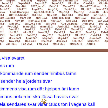
,e
Maj-16,f
Maj-16,g
Maj-16,h
gammal gammal ton
Maj-16,i
Juli-16,a
Sept-16,4
Sept-16,5
Sept-16,7
Sept-16,8
Okt-16,a
Okt-16,d
Okt-16
Dec-16,e
Dec-16,f
2017,jan.-1
Feb-17
Mars-17,1
Mars-17,7 bilder
Ap
Juni-17,h
Juli-17,1
Aug-17-a
Aug-17,d
Sept-17,a
Okt-17,1
Nov.-17,1
rs,a
April-18,a/viljan
April-18,e/bilder
Maj-18,1
Maj-18,3
Juni-18
Jul
18,1
Okt-18,5/bilder
0kt-18,6
Nov-18a
Dec-18,1
Dec-18,2
jan-19,a:1
ars-19e/bild
Mars-19f
april-19,1
april-19,5/ bild
april-19,6
Maj-19,a
J
9,1/ bild
Nov-19
Nov-19,3/ bild
nov-19,4
Dec-19,1
Dec-19,6
Jan-20,
20,1
juni-20,1
Juli,20,1-bild
Juli 20,5
Aug-20,1/bild
Aug-20,2
Sept-20
,d
Feb-21,1
mars-21,1
mars-21,2
April-21,1
Maj-21,1
Juni-21,1
A
1,1
Dec-21,1
Jan-22,1
Jan-22,2
Feb-22,1
Mars-22,1
Mars-22,4
Ap
2,1
okt 22,1
okt-22,2
Nov-22,1
Dec-22,1
Dec-22,2
Jan-23,a
Feb-2
23,1
Juni -23,1
Juli-23,1
Aug-23,1
Sept-23,1
Okt-23,1
Okt-23,4
N
4,1
Mars-24,3
April-24,1
Maj-24,1
Maj-24,2
Juni-24,1
Juni-24,2
Ju
24,1
Nov-24,1
Dec-24,1
Dec-24,2
Jan-25,1
Feb-25,1
Mars-25,1
Apr
1
Jan-26,1
Feb-26,1
Feb-26,4
Mars-26,1
Mars 26-4
April-1
 visa svaret
ens rum
a kommande rum sender nimbus famn
sender hela jordens svar
immens visa rum där hjelpen är i famn
immans hela rum ska fössa havets svar
a sendares svar visar Guds ton i vägens kall