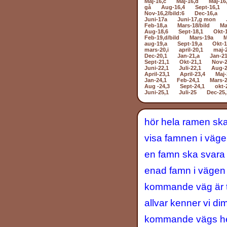
Maj-16,c
Maj-16,d
Maj-16
gå
Aug-16,4
Sept-16,1
Nov-16,2/bild:6
Dec-16,a
Juni-17a
Juni-17,g mon
Feb-18,a
Mars-18/bild
Ma
Aug-18,6
Sept-18,1
Okt-
Feb-19,d/bild
Mars-19a
M
aug-19,a
Sept-19,a
Okt-1
mars-20,i
april-20,1
maj-
Dec-20,1
Jan-21,a
Jan-21
Sept-21,1
Okt-21,1
Nov-2
Juni-22,1
Juli-22,1
Aug-2
April-23,1
April-23,4
Maj-
Jan-24,1
Feb-24,1
Mars-2
Aug -24,3
Sept-24,1
okt-
Juni-25,1
Juli-25
Dec-25,
hör hela ramen ska
visa famnen i väg
en famn ska svar
enad famn i vägen 
kommande väg är t
allvar kenner vi d
kommande vägs hel