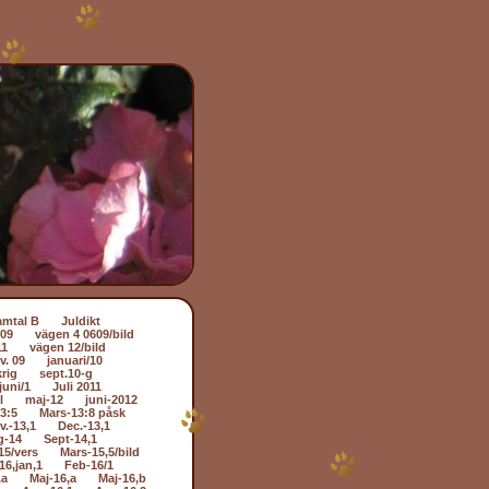
amtal B
Juldikt
509
vägen 4 0609/bild
11
vägen 12/bild
v. 09
januari/10
rig
sept.10-g
juni/1
Juli 2011
l
maj-12
juni-2012
3:5
Mars-13:8 påsk
v.-13,1
Dec.-13,1
g-14
Sept-14,1
15/vers
Mars-15,5/bild
16,jan,1
Feb-16/1
,a
Maj-16,a
Maj-16,b