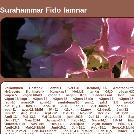
Surahammar Fido famnar
Välkommen
Gästbok
Samtal C
vers 31
Barnbok,1956
Arbetsbok fö
Nyårsvers
Kul historik
Kunskap?
NALLE
tankar
GUD
vägen 03
vägen 5
vägen 6/bild
vägen 7
vägen 8, 0709
Faderns råd
bön
vä
vägen 13/ sept
vägen 14
vägen 15
vägen 16 okt
vägen 17
vägen 18
feb.-10
mars-10
april-10
samtal-maj/10
juni,1
juli,1
1:8
sept.-
okt.-10 ,1)
nov.-10
dec.-10
2011
Feb.-11
2011-mars a)
april-11
aug.-11
aug.-11:3/bild
9/ - 11
-11okt
-11.nov
-11.dec/1
Jan.-12
Juli-12
Augusti-12
sept.-12
Okt.-12
Nov.-12
Dec.-12
2013/jan.
April-13
Maj-13,1
Maj-13,3/bild
juni -2013
Juli-13
Augusti-13
Sep
Dec.-13,7
Nyår 2014
Januari-14:1
Feb.-14,1
Mars-14,1
1/4-14
Maj
Oktober/1-14
Nov-14/1
Dec-14,1
2015/jan:1
viljan-15/bild
Feb.-15,1
April-15,1
Maj-15,1/bild
Juni-15:1
Juli-15,1
Aug.-15,1
Sept.-15,1/bil
Feb-16,2 valet
Feb-16/3 sinnet
Feb-16,4 Gud faller
Feb-16,5
Bilder