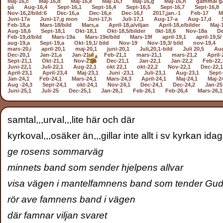
Maj-16,c
Maj-16,d
Maj-16,e
Maj-16,f
Maj-16,g
Maj-16,h
gammal g
gå
Aug-16,4
Sept-16,1
Sept-16,4
Sept-16,5
Sept-16,7
Sept-16,8
Nov-16,2/bild:6
Dec-16,a
Dec-16,e
Dec-16,f
2017,jan.-1
Feb-17
M
Juni-17a
Juni-17,g mon
Juni-17,h
Juli-17,1
Aug-17-a
Aug-17,d
Feb-18,a
Mars-18/bild
Mars,a
April-18,a/viljan
April-18,e/bilder
Maj-
Aug-18,6
Sept-18,1
Okt-18,1
Okt-18,5/bilder
0kt-18,6
Nov-18a
De
Feb-19,d/bild
Mars-19a
Mars-19e/bild
Mars-19f
april-19,1
april-19,5/
aug-19,a
Sept-19,a
Okt-19,1/ bild
Nov-19
Nov-19,3/ bild
nov-19,4
mars-20,i
april-20,1
maj-20,1
juni-20,1
Juli,20,1-bild
Juli 20,5
Aug
Dec-20,1
Jan-21,a
Jan-21,d
Feb-21,1
mars-21,1
mars-21,2
April-
Sept-21,1
Okt-21,1
Nov-21,1
Dec-21,1
Jan-22,1
Jan-22,2
Feb-22,
Juni-22,1
Juli-22,1
Aug-22,1
okt 22,1
okt-22,2
Nov-22,1
Dec-22,1
April-23,1
April-23,4
Maj-23,1
Juni -23,1
Juli-23,1
Aug-23,1
Sept-
Jan-24,1
Feb-24,1
Mars-24,1
Mars-24,3
April-24,1
Maj-24,1
Maj-2
Aug -24,3
Sept-24,1
okt-24,1
Nov-24,1
Dec-24,1
Dec-24,2
Jan-25
Juni-25,1
Juli-25
Dec-25,1
Jan-26,1
Feb-26,1
Feb-26,4
Mars-26,1
samtal,,,urval,,,lite här och där
kyrkoval,,,osäker än,,,gillar inte allt i sv kyrkan ida
ge rosens sommarväg
minnets band som sender hjelpens allvar
visa vägen i mantelfamnens band som tender Gu
rör ave famnens band i vägen
där famnar viljan svaret