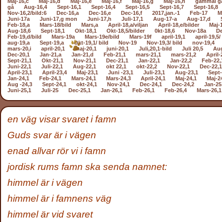
Maj-16,c
Maj-16,d
Maj-16,e
Maj-16,f
Maj-16,g
Maj-16,h
gammal g
gå
Aug-16,4
Sept-16,1
Sept-16,4
Sept-16,5
Sept-16,7
Sept-16,8
Nov-16,2/bild:6
Dec-16,a
Dec-16,e
Dec-16,f
2017,jan.-1
Feb-17
M
Juni-17a
Juni-17,g mon
Juni-17,h
Juli-17,1
Aug-17-a
Aug-17,d
Feb-18,a
Mars-18/bild
Mars,a
April-18,a/viljan
April-18,e/bilder
Maj-
Aug-18,6
Sept-18,1
Okt-18,1
Okt-18,5/bilder
0kt-18,6
Nov-18a
De
Feb-19,d/bild
Mars-19a
Mars-19e/bild
Mars-19f
april-19,1
april-19,5/
aug-19,a
Sept-19,a
Okt-19,1/ bild
Nov-19
Nov-19,3/ bild
nov-19,4
mars-20,i
april-20,1
maj-20,1
juni-20,1
Juli,20,1-bild
Juli 20,5
Aug
Dec-20,1
Jan-21,a
Jan-21,d
Feb-21,1
mars-21,1
mars-21,2
April-
Sept-21,1
Okt-21,1
Nov-21,1
Dec-21,1
Jan-22,1
Jan-22,2
Feb-22,
Juni-22,1
Juli-22,1
Aug-22,1
okt 22,1
okt-22,2
Nov-22,1
Dec-22,1
April-23,1
April-23,4
Maj-23,1
Juni -23,1
Juli-23,1
Aug-23,1
Sept-
Jan-24,1
Feb-24,1
Mars-24,1
Mars-24,3
April-24,1
Maj-24,1
Maj-2
Aug -24,3
Sept-24,1
okt-24,1
Nov-24,1
Dec-24,1
Dec-24,2
Jan-25
Juni-25,1
Juli-25
Dec-25,1
Jan-26,1
Feb-26,1
Feb-26,4
Mars-26,1
en väg visar svaret i famn
Guds svar är i vägen
enad allvar rör vi i famn
jordisk rums famn ska senda namnet:
himmel är i vägen
himmel är i famnens väg
himmel är vid svaret