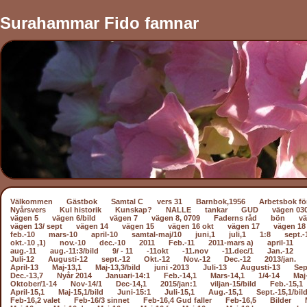
Surahammar Fido famnar
Välkommen
Gästbok
Samtal C
vers 31
Barnbok,1956
Arbetsbok fö
Nyårsvers
Kul historik
Kunskap?
NALLE
tankar
GUD
vägen 03
vägen 5
vägen 6/bild
vägen 7
vägen 8, 0709
Faderns råd
bön
vä
vägen 13/ sept
vägen 14
vägen 15
vägen 16 okt
vägen 17
vägen 18
feb.-10
mars-10
april-10
samtal-maj/10
juni,1
juli,1
1:8
sept.-
okt.-10 ,1)
nov.-10
dec.-10
2011
Feb.-11
2011-mars a)
april-11
aug.-11
aug.-11:3/bild
9/ - 11
-11okt
-11.nov
-11.dec/1
Jan.-12
Juli-12
Augusti-12
sept.-12
Okt.-12
Nov.-12
Dec.-12
2013/jan.
April-13
Maj-13,1
Maj-13,3/bild
juni -2013
Juli-13
Augusti-13
Sep
Dec.-13,7
Nyår 2014
Januari-14:1
Feb.-14,1
Mars-14,1
1/4-14
Maj
Oktober/1-14
Nov-14/1
Dec-14,1
2015/jan:1
viljan-15/bild
Feb.-15,1
April-15,1
Maj-15,1/bild
Juni-15:1
Juli-15,1
Aug.-15,1
Sept.-15,1/bil
Feb-16,2 valet
Feb-16/3 sinnet
Feb-16,4 Gud faller
Feb-16,5
Bilder