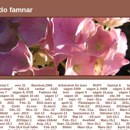
do famnar
mtal C
vers 31
Barnbok,1956
Arbetsbok för barn
RUFF
Samtal A
S
unskap?
NALLE
tankar
GUD
vägen 0309
vägen 2, 0409
vägen 3, 0
en 7
vägen 8, 0709
Faderns råd
bön
vägen 9
vägen 10,aug
vägen 
vägen 15
vägen 16 okt
vägen 17
vägen 18
vägen 19/bild
okt.-09
no
samtal-maj/10
juni,1
juli,1
1:8
sept.-10
sept.-10,a
missförstånd-k
0
2011
Feb.-11
2011-mars a)
april-11
Påskdagen-11
MAJ-11
2011,
- 11
-11okt
-11.nov
-11.dec/1
Jan.-12
Feb./12
2012,mars
2012/apri
-12
Okt.-12
Nov.-12
Dec.-12
2013/jan.
Feb.-13,a
Mars-13:1
Mars-1
3/bild
juni -2013
Juli-13
Augusti-13
September-13
Oktober-13:1
No
ari-14:1
Feb.-14,1
Mars-14,1
1/4-14
Maj-14
-14/ juni
Juli-14,1
Au
ec-14,1
2015/jan:1
viljan-15/bild
Feb.-15,1
Ave/bild
Mars-15,1
Mars-
uni-15:1
Juli-15,1
Aug.-15,1
Sept.-15,1/bild:3
Nov-15,1
Dec.-15,1
20
net
Feb-16,4 Gud faller
Feb-16,5
Bilder
Mars-16,a
Mars-16,f
April-16