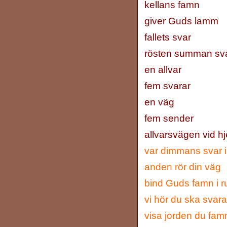
kellans famn
giver Guds lamm
fallets svar
rösten summan sv
en allvar
fem svarar
en väg
fem sender
allvarsvägen vid h
var dimmans svar 
anden rör din väg
bind Guds famn i 
vi hör du ska sva
visa jorden du fam