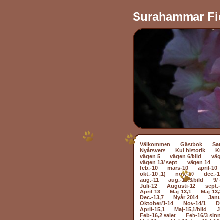
Surahammar Fi
Välkommen
Gästbok
Sa
Nyårsvers
Kul historik
K
vägen 5
vägen 6/bild
väg
vägen 13/ sept
vägen 14
feb.-10
mars-10
april-10
okt.-10 ,1)
nov.-10
dec.-1
aug.-11
aug.-11:3/bild
9/ 
Juli-12
Augusti-12
sept.
April-13
Maj-13,1
Maj-13,
Dec.-13,7
Nyår 2014
Janu
Oktober/1-14
Nov-14/1
D
April-15,1
Maj-15,1/bild
J
Feb-16,2 valet
Feb-16/3 sin