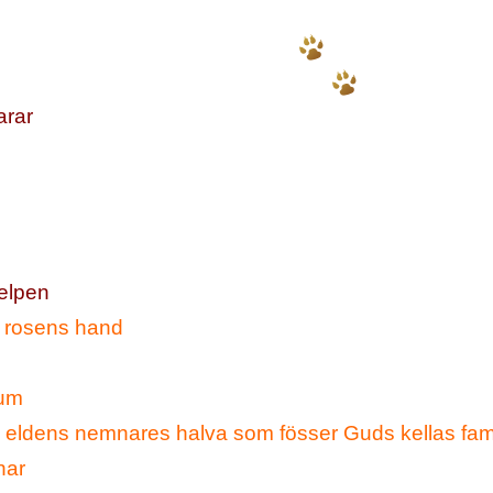
arar
jelpen
i rosens hand
rum
ra eldens nemnares halva som fösser Guds kellas fa
nar