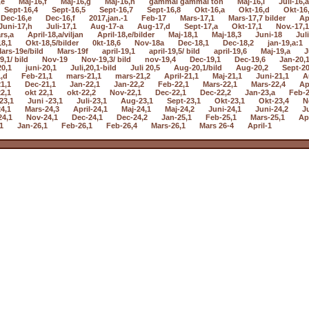
,e
Maj-16,f
Maj-16,g
Maj-16,h
gammal gammal ton
Maj-16,i
Juli-16,a
Sept-16,4
Sept-16,5
Sept-16,7
Sept-16,8
Okt-16,a
Okt-16,d
Okt-16
Dec-16,e
Dec-16,f
2017,jan.-1
Feb-17
Mars-17,1
Mars-17,7 bilder
Ap
Juni-17,h
Juli-17,1
Aug-17-a
Aug-17,d
Sept-17,a
Okt-17,1
Nov.-17,1
rs,a
April-18,a/viljan
April-18,e/bilder
Maj-18,1
Maj-18,3
Juni-18
Jul
18,1
Okt-18,5/bilder
0kt-18,6
Nov-18a
Dec-18,1
Dec-18,2
jan-19,a:1
ars-19e/bild
Mars-19f
april-19,1
april-19,5/ bild
april-19,6
Maj-19,a
J
9,1/ bild
Nov-19
Nov-19,3/ bild
nov-19,4
Dec-19,1
Dec-19,6
Jan-20,
20,1
juni-20,1
Juli,20,1-bild
Juli 20,5
Aug-20,1/bild
Aug-20,2
Sept-20
,d
Feb-21,1
mars-21,1
mars-21,2
April-21,1
Maj-21,1
Juni-21,1
A
1,1
Dec-21,1
Jan-22,1
Jan-22,2
Feb-22,1
Mars-22,1
Mars-22,4
Ap
2,1
okt 22,1
okt-22,2
Nov-22,1
Dec-22,1
Dec-22,2
Jan-23,a
Feb-2
23,1
Juni -23,1
Juli-23,1
Aug-23,1
Sept-23,1
Okt-23,1
Okt-23,4
N
4,1
Mars-24,3
April-24,1
Maj-24,1
Maj-24,2
Juni-24,1
Juni-24,2
Ju
24,1
Nov-24,1
Dec-24,1
Dec-24,2
Jan-25,1
Feb-25,1
Mars-25,1
Apr
1
Jan-26,1
Feb-26,1
Feb-26,4
Mars-26,1
Mars 26-4
April-1