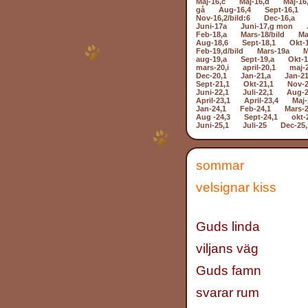
Maj-16,c
Maj-16,d
Maj-16
gå
Aug-16,4
Sept-16,1
Nov-16,2/bild:6
Dec-16,a
Juni-17a
Juni-17,g mon
Feb-18,a
Mars-18/bild
Ma
Aug-18,6
Sept-18,1
Okt-
Feb-19,d/bild
Mars-19a
M
aug-19,a
Sept-19,a
Okt-1
mars-20,i
april-20,1
maj-
Dec-20,1
Jan-21,a
Jan-21
Sept-21,1
Okt-21,1
Nov-2
Juni-22,1
Juli-22,1
Aug-2
April-23,1
April-23,4
Maj-
Jan-24,1
Feb-24,1
Mars-2
Aug -24,3
Sept-24,1
okt-
Juni-25,1
Juli-25
Dec-25,
sommar
velsignar kiss
Guds linda
viljans väg
Guds famn
svarar rum