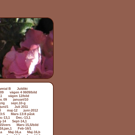
amtal B
Juldikt
509
vägen 4 0609/bild
11
vägen 12/bild
v. 09
januari/10
rig
sept.10-g
juni/1
Juli 2011
l
maj-12
juni-2012
3:5
Mars-13:8 påsk
v.-13,1
Dec.-13,1
g-14
Sept-14,1
15/vers
Mars-15,5/bild
16,jan,1
Feb-16/1
,a
Maj-16,a
Maj-16,b