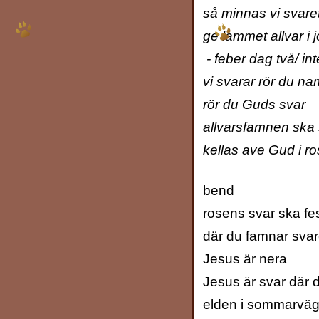
så minnas vi svare
ge lammet allvar i 
- feber dag två/ in
vi svarar rör du n
rör du Guds svar
allvarsfamnen ska
kellas ave Gud i r
bend
rosens svar ska f
där du famnar svar
Jesus är nera
Jesus är svar där 
elden i sommarvä