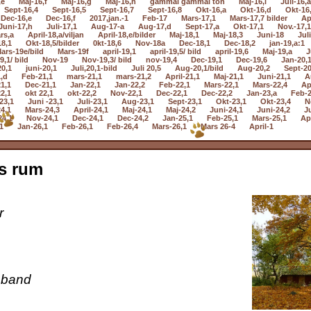
,e
Maj-16,f
Maj-16,g
Maj-16,h
gammal gammal ton
Maj-16,i
Juli-16,a
Sept-16,4
Sept-16,5
Sept-16,7
Sept-16,8
Okt-16,a
Okt-16,d
Okt-16
Dec-16,e
Dec-16,f
2017,jan.-1
Feb-17
Mars-17,1
Mars-17,7 bilder
Ap
Juni-17,h
Juli-17,1
Aug-17-a
Aug-17,d
Sept-17,a
Okt-17,1
Nov.-17,1
rs,a
April-18,a/viljan
April-18,e/bilder
Maj-18,1
Maj-18,3
Juni-18
Jul
18,1
Okt-18,5/bilder
0kt-18,6
Nov-18a
Dec-18,1
Dec-18,2
jan-19,a:1
ars-19e/bild
Mars-19f
april-19,1
april-19,5/ bild
april-19,6
Maj-19,a
J
9,1/ bild
Nov-19
Nov-19,3/ bild
nov-19,4
Dec-19,1
Dec-19,6
Jan-20,
20,1
juni-20,1
Juli,20,1-bild
Juli 20,5
Aug-20,1/bild
Aug-20,2
Sept-20
,d
Feb-21,1
mars-21,1
mars-21,2
April-21,1
Maj-21,1
Juni-21,1
A
1,1
Dec-21,1
Jan-22,1
Jan-22,2
Feb-22,1
Mars-22,1
Mars-22,4
Ap
2,1
okt 22,1
okt-22,2
Nov-22,1
Dec-22,1
Dec-22,2
Jan-23,a
Feb-2
23,1
Juni -23,1
Juli-23,1
Aug-23,1
Sept-23,1
Okt-23,1
Okt-23,4
N
4,1
Mars-24,3
April-24,1
Maj-24,1
Maj-24,2
Juni-24,1
Juni-24,2
Ju
24,1
Nov-24,1
Dec-24,1
Dec-24,2
Jan-25,1
Feb-25,1
Mars-25,1
Apr
1
Jan-26,1
Feb-26,1
Feb-26,4
Mars-26,1
Mars 26-4
April-1
s rum
r
a band