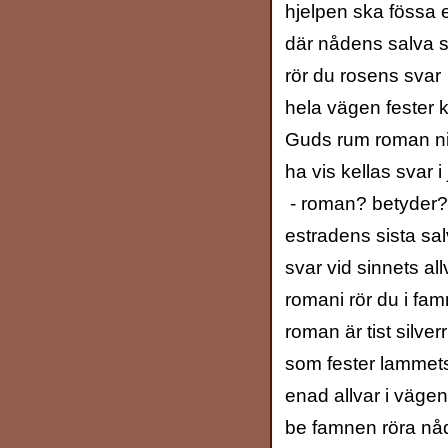
hjelpen ska fössa
där nådens salva 
rör du rosens svar
hela vägen fester k
Guds rum roman ni
ha vis kellas svar i
- roman? betyder?
estradens sista sa
svar vid sinnets all
romani rör du i fam
roman är tist silve
som fester lammet
enad allvar i väge
be famnen röra nå