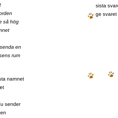
t
sista svar
jorden
ge svaret 
te så hög
amnet
 senda en
osens rum
esta namnet
et
du sender
gen