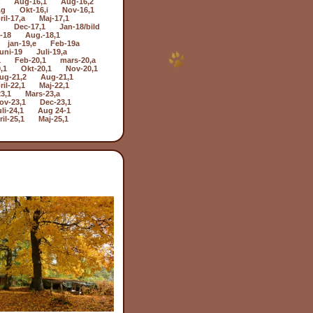
Aug-16,1
Aug-16,2
,g
Okt-16,i
Nov-16,1
ril-17,a
Maj-17,1
Dec-17,1
Jan-18/bild
i-18
Aug.-18,1
jan-19,e
Feb-19a
uni-19
Juli-19,a
1
Feb-20,1
mars-20,a
,1
Okt-20,1
Nov-20,1
ug-21,2
Aug-21,1
ril-22,1
Maj-22,1
3,1
Mars-23,a
ov-23,1
Dec-23,1
li-24,1
Aug 24-1
il-25,1
Maj-25,1