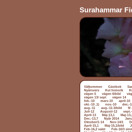
Surahammar Fi
Välkommen
Gästbok
Sa
Nyårsvers
Kul historik
K
vägen 5
vägen 6/bild
väg
vägen 13/ sept
vägen 14
feb.-10
mars-10
april-10
okt.-10 ,1)
nov.-10
dec.-1
aug.-11
aug.-11:3/bild
9/ 
Juli-12
Augusti-12
sept.
April-13
Maj-13,1
Maj-13,
Dec.-13,7
Nyår 2014
Janu
Oktober/1-14
Nov-14/1
D
April-15,1
Maj-15,1/bild
J
Feb-16,2 valet
Feb-16/3 sin