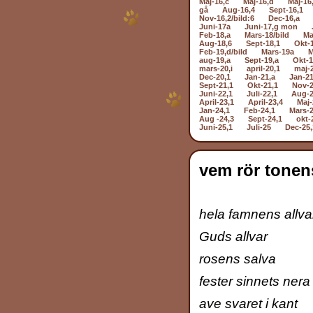
Maj-16,c
Maj-16,d
Maj-16
gå
Aug-16,4
Sept-16,1
Nov-16,2/bild:6
Dec-16,a
Juni-17a
Juni-17,g mon
Feb-18,a
Mars-18/bild
Ma
Aug-18,6
Sept-18,1
Okt-
Feb-19,d/bild
Mars-19a
M
aug-19,a
Sept-19,a
Okt-1
mars-20,i
april-20,1
maj-
Dec-20,1
Jan-21,a
Jan-21
Sept-21,1
Okt-21,1
Nov-2
Juni-22,1
Juli-22,1
Aug-2
April-23,1
April-23,4
Maj-
Jan-24,1
Feb-24,1
Mars-2
Aug -24,3
Sept-24,1
okt-
Juni-25,1
Juli-25
Dec-25,
vem rör tonen
hela famnens allva
Guds allvar
rosens salva
fester sinnets ner
ave svaret i kant