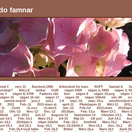
do famnar
mtal C
vers 31
Barnbok,1956
Arbetsbok för barn
RUFF
Samtal A
S
unskap?
NALLE
tankar
GUD
vägen 0309
vägen 2, 0409
vägen 3, 0
en 7
vägen 8, 0709
Faderns råd
bön
vägen 9
vägen 10,aug
vägen 
vägen 15
vägen 16 okt
vägen 17
vägen 18
vägen 19/bild
okt.-09
no
samtal-maj/10
juni,1
juli,1
1:8
sept.-10
sept.-10,a
missförstånd-k
0
2011
Feb.-11
2011-mars a)
april-11
Påskdagen-11
MAJ-11
2011,
- 11
-11okt
-11.nov
-11.dec/1
Jan.-12
Feb./12
2012,mars
2012/apri
-12
Okt.-12
Nov.-12
Dec.-12
2013/jan.
Feb.-13,a
Mars-13:1
Mars-1
3/bild
juni -2013
Juli-13
Augusti-13
September-13
Oktober-13:1
No
ari-14:1
Feb.-14,1
Mars-14,1
1/4-14
Maj-14
-14/ juni
Juli-14,1
Au
ec-14,1
2015/jan:1
viljan-15/bild
Feb.-15,1
Ave/bild
Mars-15,1
Mars-
uni-15:1
Juli-15,1
Aug.-15,1
Sept.-15,1/bild:3
Nov-15,1
Dec.-15,1
20
net
Feb-16,4 Gud faller
Feb-16,5
Bilder
Mars-16,a
Mars-16,f
April-16