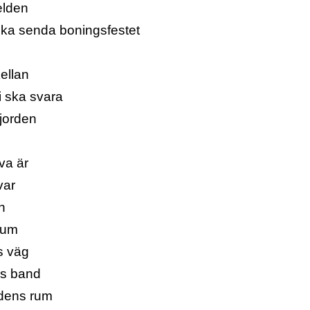
 elden
ska senda boningsfestet
ellan
 ska svara
 jorden
lva är
var
n
rrum
s väg
ns band
dens rum