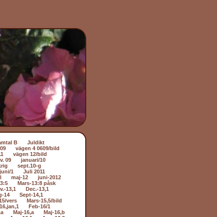
amtal B
Juldikt
509
vägen 4 0609/bild
11
vägen 12/bild
v. 09
januari/10
rig
sept.10-g
juni/1
Juli 2011
l
maj-12
juni-2012
3:5
Mars-13:8 påsk
v.-13,1
Dec.-13,1
g-14
Sept-14,1
15/vers
Mars-15,5/bild
16,jan,1
Feb-16/1
,a
Maj-16,a
Maj-16,b