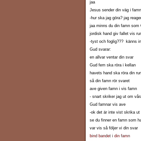
jaa
Jesus sender din väg i fam
-hur ska jag göra? jag reager
jaa minns du din famn som G
jordisk hand giv fallet vis ru
-tyst och foglig??? känns int
Gud svarar:
en allvar ventar din svar
Gud fem ska röra i kellan
havets hand ska röra din ru
så din famn rör svaret
ave given famn i vis famn
- snart skriker jag ut om vå
Gud famnar vis ave
-ok det är inte vist skrika ut
se du finner en famn som h
var vis så följer vi din svar
bind bandet i din famn