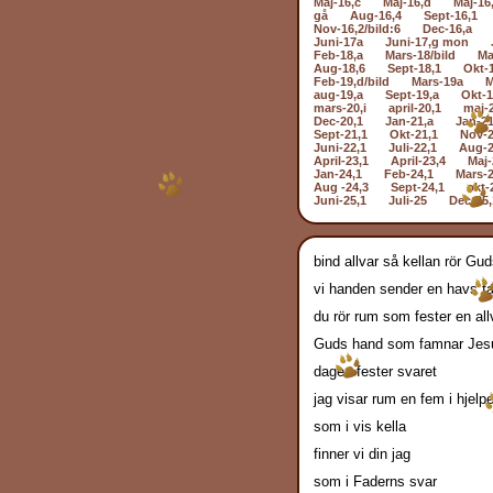
Maj-16,c
Maj-16,d
Maj-16
gå
Aug-16,4
Sept-16,1
Nov-16,2/bild:6
Dec-16,a
Juni-17a
Juni-17,g mon
Feb-18,a
Mars-18/bild
Ma
Aug-18,6
Sept-18,1
Okt-
Feb-19,d/bild
Mars-19a
M
aug-19,a
Sept-19,a
Okt-1
mars-20,i
april-20,1
maj-
Dec-20,1
Jan-21,a
Jan-21
Sept-21,1
Okt-21,1
Nov-2
Juni-22,1
Juli-22,1
Aug-2
April-23,1
April-23,4
Maj-
Jan-24,1
Feb-24,1
Mars-2
Aug -24,3
Sept-24,1
okt-
Juni-25,1
Juli-25
Dec-25,
bind allvar så kellan rör Gu
vi handen sender en havs 
du rör rum som fester en all
Guds hand som famnar Jes
dagen fester svaret
jag visar rum en fem i hjelp
som i vis kella
finner vi din jag
som i Faderns svar