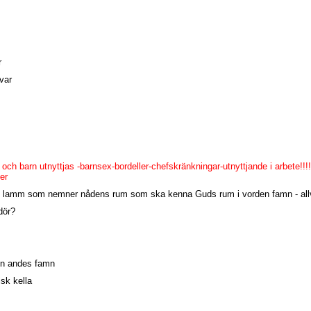
r
lvar
 och barn utnyttjas -barnsex-bordeller-chefskränkningar-utnyttjande i arbete!!!!
ter
 lamm som nemner nådens rum som ska kenna Guds rum i vorden famn - all
dör?
 en andes famn
sk kella