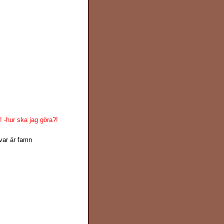
! -hur ska jag göra?!
var är famn