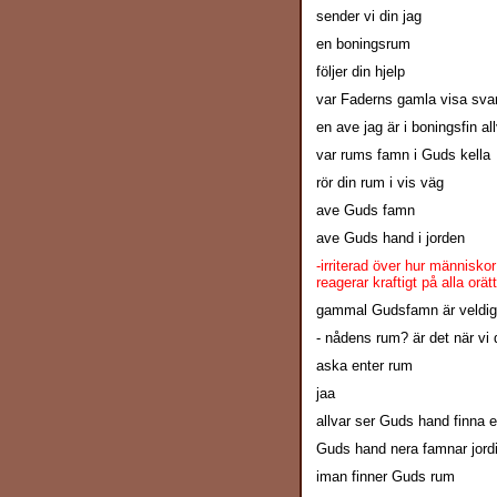
sender vi din jag
en boningsrum
följer din hjelp
var Faderns gamla visa sva
en ave jag är i boningsfin al
var rums famn i Guds kella
rör din rum i vis väg
ave Guds famn
ave Guds hand i jorden
-irriterad över hur människor
reagerar kraftigt på alla orät
gammal Gudsfamn är veldig
- nådens rum? är det när vi 
aska enter rum
jaa
allvar ser Guds hand finna
Guds hand nera famnar jordi
iman finner Guds rum