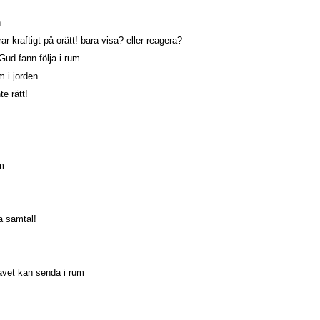
n
ar kraftigt på orätt! bara visa? eller reagera?
ud fann följa i rum
m i jorden
e rätt!
m
ra samtal!
avet kan senda i rum