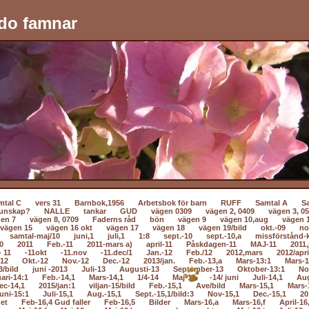
do famnar
mtal C
vers 31
Barnbok,1956
Arbetsbok för barn
RUFF
Samtal A
S
unskap?
NALLE
tankar
GUD
vägen 0309
vägen 2, 0409
vägen 3, 0
en 7
vägen 8, 0709
Faderns råd
bön
vägen 9
vägen 10,aug
vägen 
vägen 15
vägen 16 okt
vägen 17
vägen 18
vägen 19/bild
okt.-09
no
samtal-maj/10
juni,1
juli,1
1:8
sept.-10
sept.-10,a
missförstånd-k
0
2011
Feb.-11
2011-mars a)
april-11
Påskdagen-11
MAJ-11
2011,
- 11
-11okt
-11.nov
-11.dec/1
Jan.-12
Feb./12
2012,mars
2012/apri
-12
Okt.-12
Nov.-12
Dec.-12
2013/jan.
Feb.-13,a
Mars-13:1
Mars-1
3/bild
juni -2013
Juli-13
Augusti-13
September-13
Oktober-13:1
No
ari-14:1
Feb.-14,1
Mars-14,1
1/4-14
Maj-14
-14/ juni
Juli-14,1
Au
ec-14,1
2015/jan:1
viljan-15/bild
Feb.-15,1
Ave/bild
Mars-15,1
Mars-
uni-15:1
Juli-15,1
Aug.-15,1
Sept.-15,1/bild:3
Nov-15,1
Dec.-15,1
20
net
Feb-16,4 Gud faller
Feb-16,5
Bilder
Mars-16,a
Mars-16,f
April-16