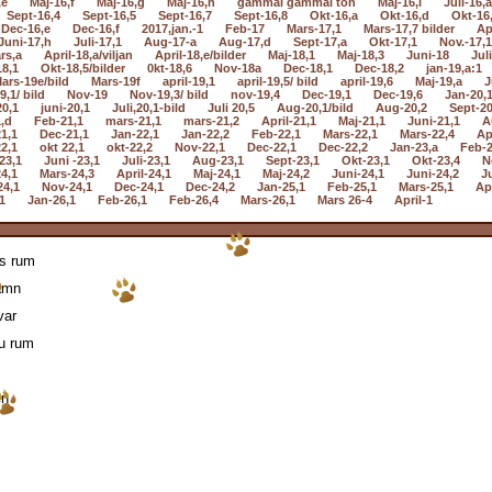
,e
Maj-16,f
Maj-16,g
Maj-16,h
gammal gammal ton
Maj-16,i
Juli-16,a
Sept-16,4
Sept-16,5
Sept-16,7
Sept-16,8
Okt-16,a
Okt-16,d
Okt-16
Dec-16,e
Dec-16,f
2017,jan.-1
Feb-17
Mars-17,1
Mars-17,7 bilder
Ap
Juni-17,h
Juli-17,1
Aug-17-a
Aug-17,d
Sept-17,a
Okt-17,1
Nov.-17,1
rs,a
April-18,a/viljan
April-18,e/bilder
Maj-18,1
Maj-18,3
Juni-18
Jul
18,1
Okt-18,5/bilder
0kt-18,6
Nov-18a
Dec-18,1
Dec-18,2
jan-19,a:1
ars-19e/bild
Mars-19f
april-19,1
april-19,5/ bild
april-19,6
Maj-19,a
J
9,1/ bild
Nov-19
Nov-19,3/ bild
nov-19,4
Dec-19,1
Dec-19,6
Jan-20,
20,1
juni-20,1
Juli,20,1-bild
Juli 20,5
Aug-20,1/bild
Aug-20,2
Sept-20
,d
Feb-21,1
mars-21,1
mars-21,2
April-21,1
Maj-21,1
Juni-21,1
A
1,1
Dec-21,1
Jan-22,1
Jan-22,2
Feb-22,1
Mars-22,1
Mars-22,4
Ap
2,1
okt 22,1
okt-22,2
Nov-22,1
Dec-22,1
Dec-22,2
Jan-23,a
Feb-2
23,1
Juni -23,1
Juli-23,1
Aug-23,1
Sept-23,1
Okt-23,1
Okt-23,4
N
4,1
Mars-24,3
April-24,1
Maj-24,1
Maj-24,2
Juni-24,1
Juni-24,2
Ju
24,1
Nov-24,1
Dec-24,1
Dec-24,2
Jan-25,1
Feb-25,1
Mars-25,1
Apr
1
Jan-26,1
Feb-26,1
Feb-26,4
Mars-26,1
Mars 26-4
April-1
ds rum
famn
var
u rum
en