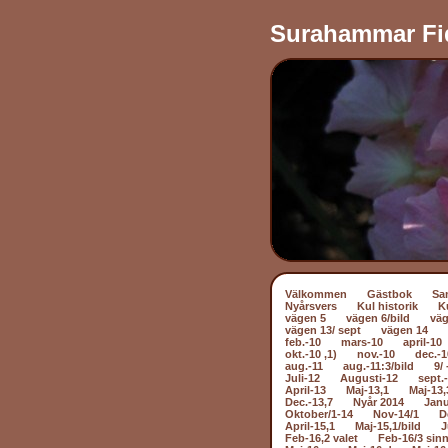
Surahammar Fi
Välkommen
Gästbok
Sa
Nyårsvers
Kul historik
K
vägen 5
vägen 6/bild
väg
vägen 13/ sept
vägen 14
feb.-10
mars-10
april-10
okt.-10 ,1)
nov.-10
dec.-1
aug.-11
aug.-11:3/bild
9/ 
Juli-12
Augusti-12
sept.
April-13
Maj-13,1
Maj-13,
Dec.-13,7
Nyår 2014
Janu
Oktober/1-14
Nov-14/1
D
April-15,1
Maj-15,1/bild
J
Feb-16,2 valet
Feb-16/3 sin