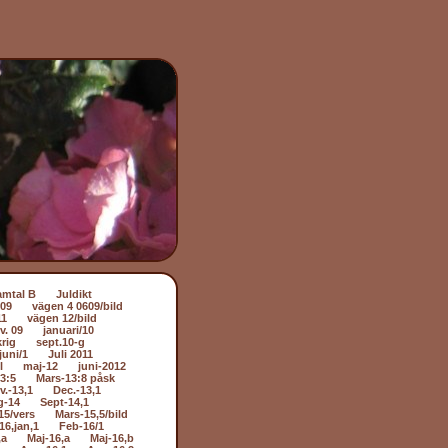
amtal B
Juldikt
509
vägen 4 0609/bild
11
vägen 12/bild
v. 09
januari/10
rig
sept.10-g
juni/1
Juli 2011
l
maj-12
juni-2012
3:5
Mars-13:8 påsk
v.-13,1
Dec.-13,1
g-14
Sept-14,1
15/vers
Mars-15,5/bild
16,jan,1
Feb-16/1
,a
Maj-16,a
Maj-16,b