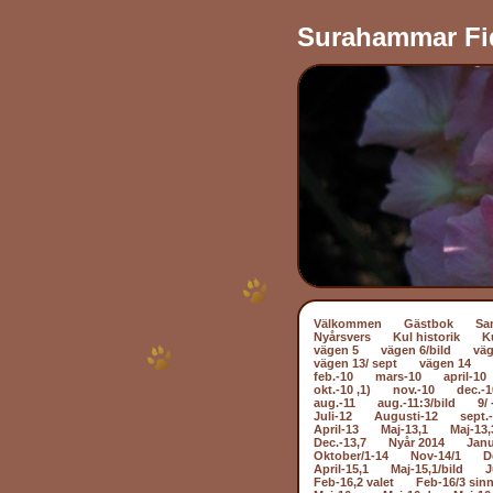
Surahammar Fi
Välkommen
Gästbok
Sa
Nyårsvers
Kul historik
K
vägen 5
vägen 6/bild
väg
vägen 13/ sept
vägen 14
feb.-10
mars-10
april-10
okt.-10 ,1)
nov.-10
dec.-1
aug.-11
aug.-11:3/bild
9/ 
Juli-12
Augusti-12
sept.
April-13
Maj-13,1
Maj-13,
Dec.-13,7
Nyår 2014
Janu
Oktober/1-14
Nov-14/1
D
April-15,1
Maj-15,1/bild
J
Feb-16,2 valet
Feb-16/3 sin