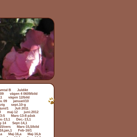
amtal B
Juldikt
509
vägen 4 0609/bild
11
vägen 12/bild
v. 09
januari/10
rig
sept.10-g
juni/1
Juli 2011
l
maj-12
juni-2012
3:5
Mars-13:8 påsk
v.-13,1
Dec.-13,1
g-14
Sept-14,1
15/vers
Mars-15,5/bild
16,jan,1
Feb-16/1
,a
Maj-16,a
Maj-16,b