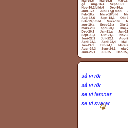
Maj-16,c
Maj-16,d
Maj-16
gå
Aug-16,4
Sept-16,1
Nov-16,2/bild:6
Dec-16,a
Juni-17a
Juni-17,g mon
Feb-18,a
Mars-18/bild
Ma
Aug-18,6
Sept-18,1
Okt-
Feb-19,d/bild
Mars-19a
M
aug-19,a
Sept-19,a
Okt-1
mars-20,i
april-20,1
maj-
Dec-20,1
Jan-21,a
Jan-21
Sept-21,1
Okt-21,1
Nov-2
Juni-22,1
Juli-22,1
Aug-2
April-23,1
April-23,4
Maj-
Jan-24,1
Feb-24,1
Mars-2
Aug -24,3
Sept-24,1
okt-
Juni-25,1
Juli-25
Dec-25,
så vi rör
så vi rör
se vi famnar
se vi svarar