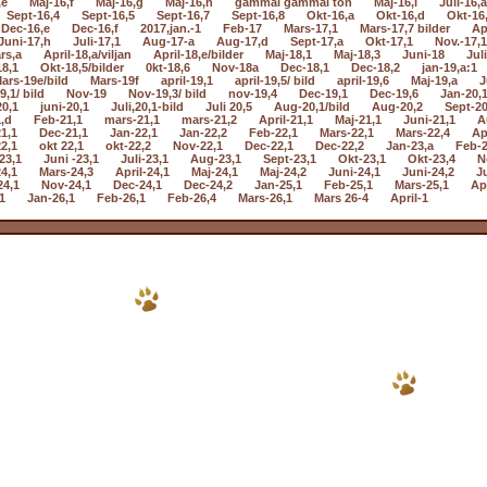
,e
Maj-16,f
Maj-16,g
Maj-16,h
gammal gammal ton
Maj-16,i
Juli-16,a
Sept-16,4
Sept-16,5
Sept-16,7
Sept-16,8
Okt-16,a
Okt-16,d
Okt-16
Dec-16,e
Dec-16,f
2017,jan.-1
Feb-17
Mars-17,1
Mars-17,7 bilder
Ap
Juni-17,h
Juli-17,1
Aug-17-a
Aug-17,d
Sept-17,a
Okt-17,1
Nov.-17,1
rs,a
April-18,a/viljan
April-18,e/bilder
Maj-18,1
Maj-18,3
Juni-18
Jul
18,1
Okt-18,5/bilder
0kt-18,6
Nov-18a
Dec-18,1
Dec-18,2
jan-19,a:1
ars-19e/bild
Mars-19f
april-19,1
april-19,5/ bild
april-19,6
Maj-19,a
J
9,1/ bild
Nov-19
Nov-19,3/ bild
nov-19,4
Dec-19,1
Dec-19,6
Jan-20,
20,1
juni-20,1
Juli,20,1-bild
Juli 20,5
Aug-20,1/bild
Aug-20,2
Sept-20
,d
Feb-21,1
mars-21,1
mars-21,2
April-21,1
Maj-21,1
Juni-21,1
A
1,1
Dec-21,1
Jan-22,1
Jan-22,2
Feb-22,1
Mars-22,1
Mars-22,4
Ap
2,1
okt 22,1
okt-22,2
Nov-22,1
Dec-22,1
Dec-22,2
Jan-23,a
Feb-2
23,1
Juni -23,1
Juli-23,1
Aug-23,1
Sept-23,1
Okt-23,1
Okt-23,4
N
4,1
Mars-24,3
April-24,1
Maj-24,1
Maj-24,2
Juni-24,1
Juni-24,2
Ju
24,1
Nov-24,1
Dec-24,1
Dec-24,2
Jan-25,1
Feb-25,1
Mars-25,1
Apr
1
Jan-26,1
Feb-26,1
Feb-26,4
Mars-26,1
Mars 26-4
April-1