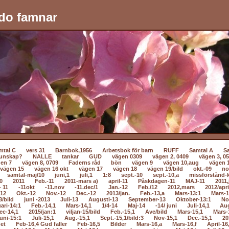
do famnar
mtal C
vers 31
Barnbok,1956
Arbetsbok för barn
RUFF
Samtal A
S
unskap?
NALLE
tankar
GUD
vägen 0309
vägen 2, 0409
vägen 3, 0
en 7
vägen 8, 0709
Faderns råd
bön
vägen 9
vägen 10,aug
vägen 
vägen 15
vägen 16 okt
vägen 17
vägen 18
vägen 19/bild
okt.-09
no
samtal-maj/10
juni,1
juli,1
1:8
sept.-10
sept.-10,a
missförstånd-k
0
2011
Feb.-11
2011-mars a)
april-11
Påskdagen-11
MAJ-11
2011,
- 11
-11okt
-11.nov
-11.dec/1
Jan.-12
Feb./12
2012,mars
2012/apri
-12
Okt.-12
Nov.-12
Dec.-12
2013/jan.
Feb.-13,a
Mars-13:1
Mars-1
3/bild
juni -2013
Juli-13
Augusti-13
September-13
Oktober-13:1
No
ari-14:1
Feb.-14,1
Mars-14,1
1/4-14
Maj-14
-14/ juni
Juli-14,1
Au
ec-14,1
2015/jan:1
viljan-15/bild
Feb.-15,1
Ave/bild
Mars-15,1
Mars-
uni-15:1
Juli-15,1
Aug.-15,1
Sept.-15,1/bild:3
Nov-15,1
Dec.-15,1
20
net
Feb-16,4 Gud faller
Feb-16,5
Bilder
Mars-16,a
Mars-16,f
April-16