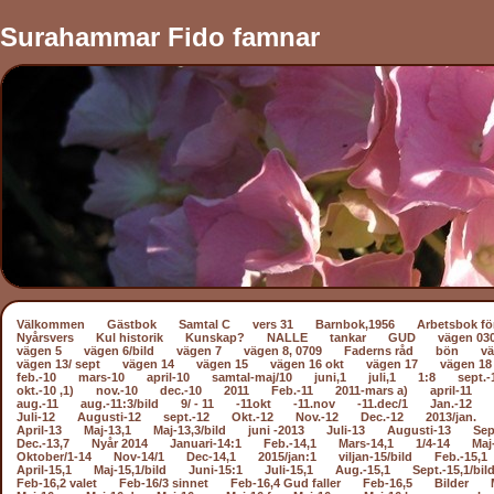
Surahammar Fido famnar
Välkommen
Gästbok
Samtal C
vers 31
Barnbok,1956
Arbetsbok fö
Nyårsvers
Kul historik
Kunskap?
NALLE
tankar
GUD
vägen 03
vägen 5
vägen 6/bild
vägen 7
vägen 8, 0709
Faderns råd
bön
vä
vägen 13/ sept
vägen 14
vägen 15
vägen 16 okt
vägen 17
vägen 18
feb.-10
mars-10
april-10
samtal-maj/10
juni,1
juli,1
1:8
sept.-
okt.-10 ,1)
nov.-10
dec.-10
2011
Feb.-11
2011-mars a)
april-11
aug.-11
aug.-11:3/bild
9/ - 11
-11okt
-11.nov
-11.dec/1
Jan.-12
Juli-12
Augusti-12
sept.-12
Okt.-12
Nov.-12
Dec.-12
2013/jan.
April-13
Maj-13,1
Maj-13,3/bild
juni -2013
Juli-13
Augusti-13
Sep
Dec.-13,7
Nyår 2014
Januari-14:1
Feb.-14,1
Mars-14,1
1/4-14
Maj
Oktober/1-14
Nov-14/1
Dec-14,1
2015/jan:1
viljan-15/bild
Feb.-15,1
April-15,1
Maj-15,1/bild
Juni-15:1
Juli-15,1
Aug.-15,1
Sept.-15,1/bil
Feb-16,2 valet
Feb-16/3 sinnet
Feb-16,4 Gud faller
Feb-16,5
Bilder