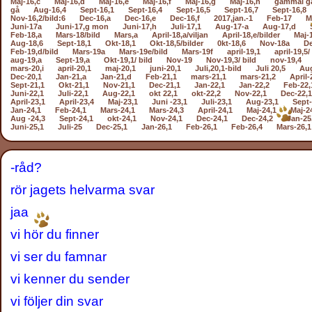
Maj-16,c
Maj-16,d
Maj-16,e
Maj-16,f
Maj-16,g
Maj-16,h
gammal g
gå
Aug-16,4
Sept-16,1
Sept-16,4
Sept-16,5
Sept-16,7
Sept-16,8
Nov-16,2/bild:6
Dec-16,a
Dec-16,e
Dec-16,f
2017,jan.-1
Feb-17
M
Juni-17a
Juni-17,g mon
Juni-17,h
Juli-17,1
Aug-17-a
Aug-17,d
Feb-18,a
Mars-18/bild
Mars,a
April-18,a/viljan
April-18,e/bilder
Maj-
Aug-18,6
Sept-18,1
Okt-18,1
Okt-18,5/bilder
0kt-18,6
Nov-18a
De
Feb-19,d/bild
Mars-19a
Mars-19e/bild
Mars-19f
april-19,1
april-19,5/
aug-19,a
Sept-19,a
Okt-19,1/ bild
Nov-19
Nov-19,3/ bild
nov-19,4
mars-20,i
april-20,1
maj-20,1
juni-20,1
Juli,20,1-bild
Juli 20,5
Aug
Dec-20,1
Jan-21,a
Jan-21,d
Feb-21,1
mars-21,1
mars-21,2
April-
Sept-21,1
Okt-21,1
Nov-21,1
Dec-21,1
Jan-22,1
Jan-22,2
Feb-22,
Juni-22,1
Juli-22,1
Aug-22,1
okt 22,1
okt-22,2
Nov-22,1
Dec-22,1
April-23,1
April-23,4
Maj-23,1
Juni -23,1
Juli-23,1
Aug-23,1
Sept-
Jan-24,1
Feb-24,1
Mars-24,1
Mars-24,3
April-24,1
Maj-24,1
Maj-2
Aug -24,3
Sept-24,1
okt-24,1
Nov-24,1
Dec-24,1
Dec-24,2
Jan-25
Juni-25,1
Juli-25
Dec-25,1
Jan-26,1
Feb-26,1
Feb-26,4
Mars-26,1
-råd?
rör jagets helvarma svar
jaa
vi hör du finner
vi ser du famnar
vi kenner du sender
vi följer din svar