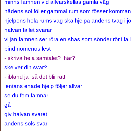
minns famnen vid allvarskellas gamla väg
nådens sol följer gammal rum som fösser komm
hjelpens hela rums väg ska hjelpa andens tvag i j
halvan fallet svarar
viljan famnen ser röra en shas som sönder rör i fall
bind nomenos lest
- skriva hela samtalet? här?
skelver din svar?
- ibland ja så det blir rätt
jentans enade hjelp följer allvar
se du fem famnar
gå
giv halvan svaret
andens sols svar