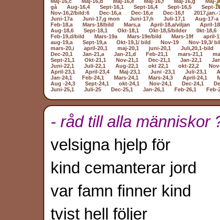
Maj-16,c
Maj-16,d
Maj-16,e
Maj-16,f
Maj-16,g
Maj-1
gå
Aug-16,4
Sept-16,1
Sept-16,4
Sept-16,5
Sept-1
Nov-16,2/bild:6
Dec-16,a
Dec-16,e
Dec-16,f
2017,jan.-
Juni-17a
Juni-17,g mon
Juni-17,h
Juli-17,1
Aug-17-a
Feb-18,a
Mars-18/bild
Mars,a
April-18,a/viljan
April-18
Aug-18,6
Sept-18,1
Okt-18,1
Okt-18,5/bilder
0kt-18,6
Feb-19,d/bild
Mars-19a
Mars-19e/bild
Mars-19f
april-1
aug-19,a
Sept-19,a
Okt-19,1/ bild
Nov-19
Nov-19,3/ bi
mars-20,i
april-20,1
maj-20,1
juni-20,1
Juli,20,1-bild
Dec-20,1
Jan-21,a
Jan-21,d
Feb-21,1
mars-21,1
ma
Sept-21,1
Okt-21,1
Nov-21,1
Dec-21,1
Jan-22,1
Jan
Juni-22,1
Juli-22,1
Aug-22,1
okt 22,1
okt-22,2
Nov-
April-23,1
April-23,4
Maj-23,1
Juni -23,1
Juli-23,1
A
Jan-24,1
Feb-24,1
Mars-24,1
Mars-24,3
April-24,1
M
Aug -24,3
Sept-24,1
okt-24,1
Nov-24,1
Dec-24,1
De
Juni-25,1
Juli-25
Dec-25,1
Jan-26,1
Feb-26,1
Feb-
- råd till alla människor 
velsigna hjelp för
kind cemanterar jord
var famn finner kind
tvist hell följer