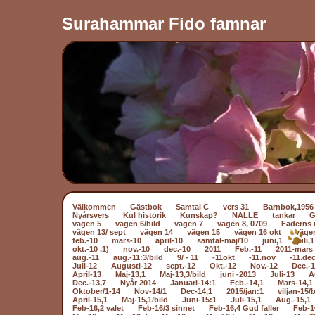
Surahammar Fido famnar
Välkommen
Gästbok
Samtal C
vers 31
Barnbok,1956
Nyårsvers
Kul historik
Kunskap?
NALLE
tankar
vägen 5
vägen 6/bild
vägen 7
vägen 8, 0709
Faderns 
vägen 13/ sept
vägen 14
vägen 15
vägen 16 okt
väge
feb.-10
mars-10
april-10
samtal-maj/10
juni,1
juli,1
okt.-10 ,1)
nov.-10
dec.-10
2011
Feb.-11
2011-mars 
aug.-11
aug.-11:3/bild
9/ - 11
-11okt
-11.nov
-11.dec
Juli-12
Augusti-12
sept.-12
Okt.-12
Nov.-12
Dec.-
April-13
Maj-13,1
Maj-13,3/bild
juni -2013
Juli-13
A
Dec.-13,7
Nyår 2014
Januari-14:1
Feb.-14,1
Mars-14,1
Oktober/1-14
Nov-14/1
Dec-14,1
2015/jan:1
viljan-15/b
April-15,1
Maj-15,1/bild
Juni-15:1
Juli-15,1
Aug.-15,1
Feb-16,2 valet
Feb-16/3 sinnet
Feb-16,4 Gud faller
Feb-1