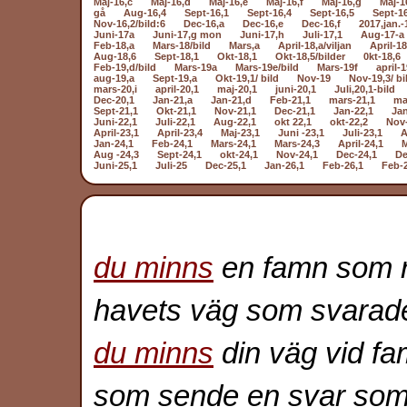
Maj-16,c
Maj-16,d
Maj-16,e
Maj-16,f
Maj-16,g
Maj-1
gå
Aug-16,4
Sept-16,1
Sept-16,4
Sept-16,5
Sept-1
Nov-16,2/bild:6
Dec-16,a
Dec-16,e
Dec-16,f
2017,jan.-
Juni-17a
Juni-17,g mon
Juni-17,h
Juli-17,1
Aug-17-a
Feb-18,a
Mars-18/bild
Mars,a
April-18,a/viljan
April-18
Aug-18,6
Sept-18,1
Okt-18,1
Okt-18,5/bilder
0kt-18,6
Feb-19,d/bild
Mars-19a
Mars-19e/bild
Mars-19f
april-1
aug-19,a
Sept-19,a
Okt-19,1/ bild
Nov-19
Nov-19,3/ bi
mars-20,i
april-20,1
maj-20,1
juni-20,1
Juli,20,1-bild
Dec-20,1
Jan-21,a
Jan-21,d
Feb-21,1
mars-21,1
ma
Sept-21,1
Okt-21,1
Nov-21,1
Dec-21,1
Jan-22,1
Jan
Juni-22,1
Juli-22,1
Aug-22,1
okt 22,1
okt-22,2
Nov-
April-23,1
April-23,4
Maj-23,1
Juni -23,1
Juli-23,1
A
Jan-24,1
Feb-24,1
Mars-24,1
Mars-24,3
April-24,1
M
Aug -24,3
Sept-24,1
okt-24,1
Nov-24,1
Dec-24,1
De
Juni-25,1
Juli-25
Dec-25,1
Jan-26,1
Feb-26,1
Feb-
du minns
en famn som r
havets väg som svarade
du minns
din väg vid f
som sende en svar som