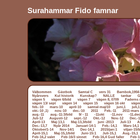
Surahammar Fido famnar
Välkommen
Gästbok
Samtal C
vers 31
Barnbok,1956
Nyårsvers
Kul historik
Kunskap?
NALLE
tankar
vägen 5
vägen 6/bild
vägen 7
vägen 8, 0709
Faderns 
vägen 13/ sept
vägen 14
vägen 15
vägen 16 okt
väge
feb.-10
mars-10
april-10
samtal-maj/10
juni,1
juli,1
okt.-10 ,1)
nov.-10
dec.-10
2011
Feb.-11
2011-mars 
aug.-11
aug.-11:3/bild
9/ - 11
-11okt
-11.nov
-11.dec
Juli-12
Augusti-12
sept.-12
Okt.-12
Nov.-12
Dec.-
April-13
Maj-13,1
Maj-13,3/bild
juni -2013
Juli-13
A
Dec.-13,7
Nyår 2014
Januari-14:1
Feb.-14,1
Mars-14,1
Oktober/1-14
Nov-14/1
Dec-14,1
2015/jan:1
viljan-15/b
April-15,1
Maj-15,1/bild
Juni-15:1
Juli-15,1
Aug.-15,1
Feb-16,2 valet
Feb-16/3 sinnet
Feb-16,4 Gud faller
Feb-1