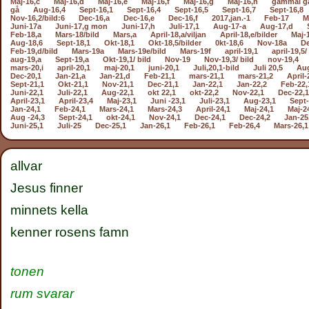
Maj-16,c
Maj-16,d
Maj-16,e
Maj-16,f
Maj-16,g
Maj-16,h
gammal g
gå
Aug-16,4
Sept-16,1
Sept-16,4
Sept-16,5
Sept-16,7
Sept-16,8
Nov-16,2/bild:6
Dec-16,a
Dec-16,e
Dec-16,f
2017,jan.-1
Feb-17
M
Juni-17a
Juni-17,g mon
Juni-17,h
Juli-17,1
Aug-17-a
Aug-17,d
Feb-18,a
Mars-18/bild
Mars,a
April-18,a/viljan
April-18,e/bilder
Maj-
Aug-18,6
Sept-18,1
Okt-18,1
Okt-18,5/bilder
0kt-18,6
Nov-18a
De
Feb-19,d/bild
Mars-19a
Mars-19e/bild
Mars-19f
april-19,1
april-19,5/
aug-19,a
Sept-19,a
Okt-19,1/ bild
Nov-19
Nov-19,3/ bild
nov-19,4
mars-20,i
april-20,1
maj-20,1
juni-20,1
Juli,20,1-bild
Juli 20,5
Aug
Dec-20,1
Jan-21,a
Jan-21,d
Feb-21,1
mars-21,1
mars-21,2
April-
Sept-21,1
Okt-21,1
Nov-21,1
Dec-21,1
Jan-22,1
Jan-22,2
Feb-22,
Juni-22,1
Juli-22,1
Aug-22,1
okt 22,1
okt-22,2
Nov-22,1
Dec-22,1
April-23,1
April-23,4
Maj-23,1
Juni -23,1
Juli-23,1
Aug-23,1
Sept-
Jan-24,1
Feb-24,1
Mars-24,1
Mars-24,3
April-24,1
Maj-24,1
Maj-2
Aug -24,3
Sept-24,1
okt-24,1
Nov-24,1
Dec-24,1
Dec-24,2
Jan-25
Juni-25,1
Juli-25
Dec-25,1
Jan-26,1
Feb-26,1
Feb-26,4
Mars-26,1
allvar
Jesus finner
minnets kella
kenner rosens famn
tonen
rum svarar