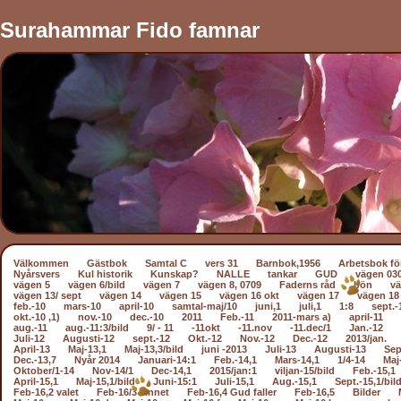
Surahammar Fido famnar
Välkommen
Gästbok
Samtal C
vers 31
Barnbok,1956
Arbetsbok fö
Nyårsvers
Kul historik
Kunskap?
NALLE
tankar
GUD
vägen 03
vägen 5
vägen 6/bild
vägen 7
vägen 8, 0709
Faderns råd
bön
vä
vägen 13/ sept
vägen 14
vägen 15
vägen 16 okt
vägen 17
vägen 18
feb.-10
mars-10
april-10
samtal-maj/10
juni,1
juli,1
1:8
sept.-
okt.-10 ,1)
nov.-10
dec.-10
2011
Feb.-11
2011-mars a)
april-11
aug.-11
aug.-11:3/bild
9/ - 11
-11okt
-11.nov
-11.dec/1
Jan.-12
Juli-12
Augusti-12
sept.-12
Okt.-12
Nov.-12
Dec.-12
2013/jan.
April-13
Maj-13,1
Maj-13,3/bild
juni -2013
Juli-13
Augusti-13
Sep
Dec.-13,7
Nyår 2014
Januari-14:1
Feb.-14,1
Mars-14,1
1/4-14
Maj
Oktober/1-14
Nov-14/1
Dec-14,1
2015/jan:1
viljan-15/bild
Feb.-15,1
April-15,1
Maj-15,1/bild
Juni-15:1
Juli-15,1
Aug.-15,1
Sept.-15,1/bil
Feb-16,2 valet
Feb-16/3 sinnet
Feb-16,4 Gud faller
Feb-16,5
Bilder