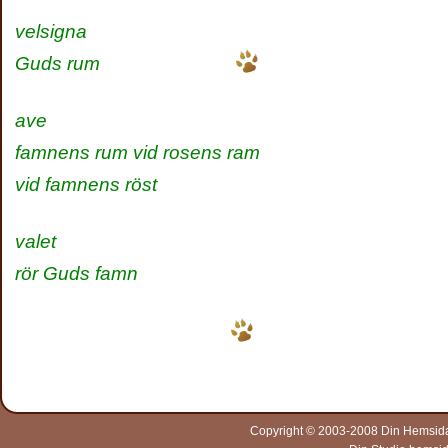
velsigna
Guds rum
ave
famnens rum vid rosens ram
vid famnens röst
valet
rör Guds famn
Copyright © 2003-2008 Din Hemsida A