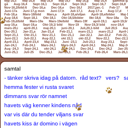
Maj-16,c
Maj-16,d
Maj-16,e
Maj-16,f
Maj-16,g
Maj-16,h
gammal g
gå
Aug-16,4
Sept-16,1
Sept-16,4
Sept-16,5
Sept-16,7
Sept-16,8
Nov-16,2/bild:6
Dec-16,a
Dec-16,e
Dec-16,f
2017,jan.-1
Feb-17
M
Juni-17a
Juni-17,g mon
Juni-17,h
Juli-17,1
Aug-17-a
Aug-17,d
Feb-18,a
Mars-18/bild
Mars,a
April-18,a/viljan
April-18,e/bilder
Maj-
Aug-18,6
Sept-18,1
Okt-18,1
Okt-18,5/bilder
0kt-18,6
Nov-18a
De
Feb-19,d/bild
Mars-19a
Mars-19e/bild
Mars-19f
april-19,1
april-19,5/
aug-19,a
Sept-19,a
Okt-19,1/ bild
Nov-19
Nov-19,3/ bild
nov-19,4
mars-20,i
april-20,1
maj-20,1
juni-20,1
Juli,20,1-bild
Juli 20,5
Aug
Dec-20,1
Jan-21,a
Jan-21,d
Feb-21,1
mars-21,1
mars-21,2
April-
Sept-21,1
Okt-21,1
Nov-21,1
Dec-21,1
Jan-22,1
Jan-22,2
Feb-22,
Juni-22,1
Juli-22,1
Aug-22,1
okt 22,1
okt-22,2
Nov-22,1
Dec-22,1
April-23,1
April-23,4
Maj-23,1
Juni -23,1
Juli-23,1
Aug-23,1
Sept-
Jan-24,1
Feb-24,1
Mars-24,1
Mars-24,3
April-24,1
Maj-24,1
Maj-2
Aug -24,3
Sept-24,1
okt-24,1
Nov-24,1
Dec-24,1
Dec-24,2
Jan-25
Juni-25,1
Juli-25
Dec-25,1
Jan-26,1
Feb-26,1
Feb-26,4
Mars-26,1
samtal
- tänker skriva idag på datorn. råd text? vers? 
hemma fester vi rusta svaret
dimmans svar rör namnet
havets väg kenner kindens nåd
var vis där du tender viljans svar
havets kiss är domino i vägen