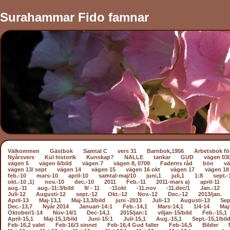
Surahammar Fido famnar
Välkommen
Gästbok
Samtal C
vers 31
Barnbok,1956
Arbetsbok fö
Nyårsvers
Kul historik
Kunskap?
NALLE
tankar
GUD
vägen 03
vägen 5
vägen 6/bild
vägen 7
vägen 8, 0709
Faderns råd
bön
vä
vägen 13/ sept
vägen 14
vägen 15
vägen 16 okt
vägen 17
vägen 18
feb.-10
mars-10
april-10
samtal-maj/10
juni,1
juli,1
1:8
sept.-
okt.-10 ,1)
nov.-10
dec.-10
2011
Feb.-11
2011-mars a)
april-11
aug.-11
aug.-11:3/bild
9/ - 11
-11okt
-11.nov
-11.dec/1
Jan.-12
Juli-12
Augusti-12
sept.-12
Okt.-12
Nov.-12
Dec.-12
2013/jan.
April-13
Maj-13,1
Maj-13,3/bild
juni -2013
Juli-13
Augusti-13
Sep
Dec.-13,7
Nyår 2014
Januari-14:1
Feb.-14,1
Mars-14,1
1/4-14
Maj
Oktober/1-14
Nov-14/1
Dec-14,1
2015/jan:1
viljan-15/bild
Feb.-15,1
April-15,1
Maj-15,1/bild
Juni-15:1
Juli-15,1
Aug.-15,1
Sept.-15,1/bil
Feb-16,2 valet
Feb-16/3 sinnet
Feb-16,4 Gud faller
Feb-16,5
Bilder