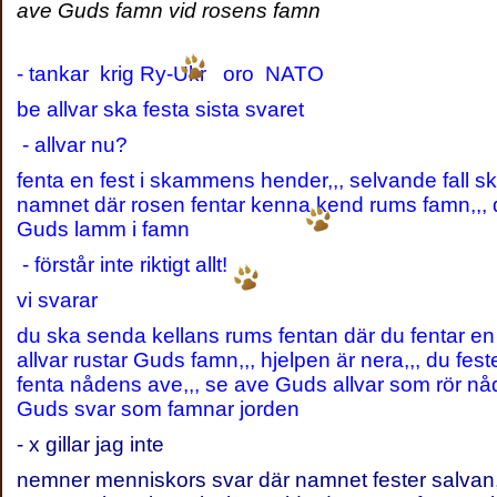
ave Guds famn vid rosens famn
- tankar krig Ry-Ukr oro NATO
be allvar ska festa sista svaret
- allvar nu?
fenta en fest i skammens hender,,, selvande fall sk
namnet där rosen fentar kenna kend rums famn,,, du
Guds lamm i famn
- förstår inte riktigt allt!
vi svarar
du ska senda kellans rums fentan där du fentar en al
allvar rustar Guds famn,,, hjelpen är nera,,, du fest
fenta nådens ave,,, se ave Guds allvar som rör nå
Guds svar som famnar jorden
- x gillar jag inte
nemner menniskors svar där namnet fester salvan,,,