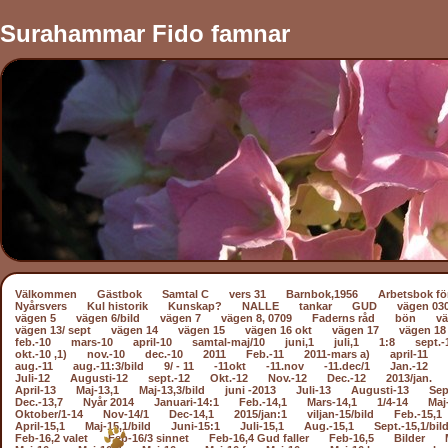
Surahammar Fido famnar
Välkommen
Gästbok
Samtal C
vers 31
Barnbok,1956
Arbetsbok fö
Nyårsvers
Kul historik
Kunskap?
NALLE
tankar
GUD
vägen 03
vägen 5
vägen 6/bild
vägen 7
vägen 8, 0709
Faderns råd
bön
vä
vägen 13/ sept
vägen 14
vägen 15
vägen 16 okt
vägen 17
vägen 18
feb.-10
mars-10
april-10
samtal-maj/10
juni,1
juli,1
1:8
sept.-
okt.-10 ,1)
nov.-10
dec.-10
2011
Feb.-11
2011-mars a)
april-11
aug.-11
aug.-11:3/bild
9/ - 11
-11okt
-11.nov
-11.dec/1
Jan.-12
Juli-12
Augusti-12
sept.-12
Okt.-12
Nov.-12
Dec.-12
2013/jan.
April-13
Maj-13,1
Maj-13,3/bild
juni -2013
Juli-13
Augusti-13
Sep
Dec.-13,7
Nyår 2014
Januari-14:1
Feb.-14,1
Mars-14,1
1/4-14
Maj
Oktober/1-14
Nov-14/1
Dec-14,1
2015/jan:1
viljan-15/bild
Feb.-15,1
April-15,1
Maj-15,1/bild
Juni-15:1
Juli-15,1
Aug.-15,1
Sept.-15,1/bil
Feb-16,2 valet
Feb-16/3 sinnet
Feb-16,4 Gud faller
Feb-16,5
Bilder