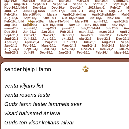
Maj-16,c
Maj-16,d
Maj-16,e
Maj-16,f
Maj-16,g
Maj-16,h
gammal g
gå
Aug-16,4
Sept-16,1
Sept-16,4
Sept-16,5
Sept-16,7
Sept-16,8
Nov-16,2/bild:6
Dec-16,a
Dec-16,e
Dec-16,f
2017,jan.-1
Feb-17
M
Juni-17a
Juni-17,g mon
Juni-17,h
Juli-17,1
Aug-17-a
Aug-17,d
Feb-18,a
Mars-18/bild
Mars,a
April-18,a/viljan
April-18,e/bilder
Maj-
Aug-18,6
Sept-18,1
Okt-18,1
Okt-18,5/bilder
0kt-18,6
Nov-18a
De
Feb-19,d/bild
Mars-19a
Mars-19e/bild
Mars-19f
april-19,1
april-19,5/
aug-19,a
Sept-19,a
Okt-19,1/ bild
Nov-19
Nov-19,3/ bild
nov-19,4
mars-20,i
april-20,1
maj-20,1
juni-20,1
Juli,20,1-bild
Juli 20,5
Aug
Dec-20,1
Jan-21,a
Jan-21,d
Feb-21,1
mars-21,1
mars-21,2
April-
Sept-21,1
Okt-21,1
Nov-21,1
Dec-21,1
Jan-22,1
Jan-22,2
Feb-22,
Juni-22,1
Juli-22,1
Aug-22,1
okt 22,1
okt-22,2
Nov-22,1
Dec-22,1
April-23,1
April-23,4
Maj-23,1
Juni -23,1
Juli-23,1
Aug-23,1
Sept-
Jan-24,1
Feb-24,1
Mars-24,1
Mars-24,3
April-24,1
Maj-24,1
Maj-2
Aug -24,3
Sept-24,1
okt-24,1
Nov-24,1
Dec-24,1
Dec-24,2
Jan-25
Juni-25,1
Juli-25
Dec-25,1
Jan-26,1
Feb-26,1
Feb-26,4
Mars-26,1
sender hjelp i famn
venta viljans list
venta rosens feste
Guds famn fester lammets svar
visad balustrad är lava
Guds ton visar kellans allvar