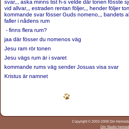
svar,,, aska minns tist h-s velde där tonen fösste s
vid allvar,,, estraden rentan följer,,, hender följer t
kommande svar fösser Guds nomeno,,, bandets all
faller i nådens rum
- finns flera rum?
jaa där fösser du nomenos väg
Jesu ram rör tonen
Jesu vägs rum är i svaret
kommande rums väg sender Josuas visa svar
Kristus är namnet
Copyright © 2003-2008 Din Hemsida A
Din Studio hemsi