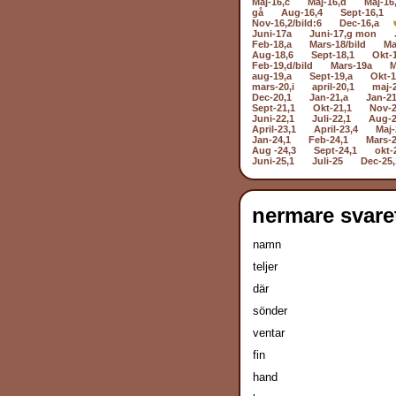
Maj-16,c
Maj-16,d
Maj-16
gå
Aug-16,4
Sept-16,1
Nov-16,2/bild:6
Dec-16,a
Juni-17a
Juni-17,g mon
Feb-18,a
Mars-18/bild
Ma
Aug-18,6
Sept-18,1
Okt-
Feb-19,d/bild
Mars-19a
M
aug-19,a
Sept-19,a
Okt-1
mars-20,i
april-20,1
maj-
Dec-20,1
Jan-21,a
Jan-21
Sept-21,1
Okt-21,1
Nov-2
Juni-22,1
Juli-22,1
Aug-2
April-23,1
April-23,4
Maj-
Jan-24,1
Feb-24,1
Mars-2
Aug -24,3
Sept-24,1
okt-
Juni-25,1
Juli-25
Dec-25,
nermare svare
namn
teljer
där
sönder
ventar
fin
hand