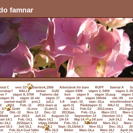
do famnar
mtal C
vers 31
Barnbok,1956
Arbetsbok för barn
RUFF
Samtal A
S
unskap?
NALLE
tankar
GUD
vägen 0309
vägen 2, 0409
vägen 3, 0
en 7
vägen 8, 0709
Faderns råd
bön
vägen 9
vägen 10,aug
vägen 
vägen 15
vägen 16 okt
vägen 17
vägen 18
vägen 19/bild
okt.-09
no
samtal-maj/10
juni,1
juli,1
1:8
sept.-10
sept.-10,a
missförstånd-k
0
2011
Feb.-11
2011-mars a)
april-11
Påskdagen-11
MAJ-11
2011,
- 11
-11okt
-11.nov
-11.dec/1
Jan.-12
Feb./12
2012,mars
2012/apri
-12
Okt.-12
Nov.-12
Dec.-12
2013/jan.
Feb.-13,a
Mars-13:1
Mars-1
3/bild
juni -2013
Juli-13
Augusti-13
September-13
Oktober-13:1
No
ari-14:1
Feb.-14,1
Mars-14,1
1/4-14
Maj-14
-14/ juni
Juli-14,1
Au
ec-14,1
2015/jan:1
viljan-15/bild
Feb.-15,1
Ave/bild
Mars-15,1
Mars-
uni-15:1
Juli-15,1
Aug.-15,1
Sept.-15,1/bild:3
Nov-15,1
Dec.-15,1
20
net
Feb-16,4 Gud faller
Feb-16,5
Bilder
Mars-16,a
Mars-16,f
April-16