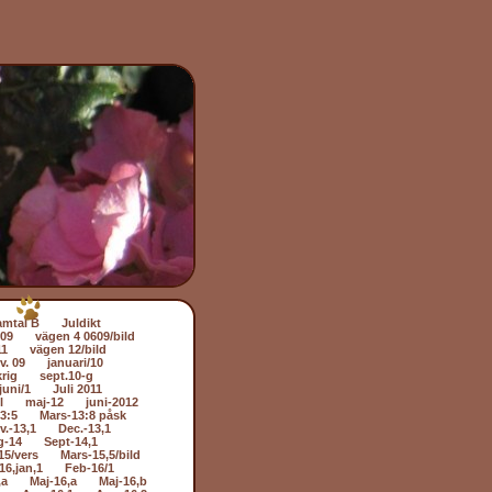
amtal B
Juldikt
509
vägen 4 0609/bild
11
vägen 12/bild
v. 09
januari/10
rig
sept.10-g
juni/1
Juli 2011
l
maj-12
juni-2012
3:5
Mars-13:8 påsk
v.-13,1
Dec.-13,1
g-14
Sept-14,1
15/vers
Mars-15,5/bild
16,jan,1
Feb-16/1
,a
Maj-16,a
Maj-16,b