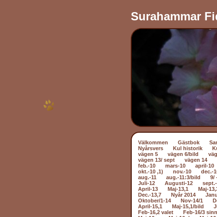
Surahammar Fi
Välkommen
Gästbok
Sa
Nyårsvers
Kul historik
K
vägen 5
vägen 6/bild
väg
vägen 13/ sept
vägen 14
feb.-10
mars-10
april-10
okt.-10 ,1)
nov.-10
dec.-1
aug.-11
aug.-11:3/bild
9/ 
Juli-12
Augusti-12
sept.
April-13
Maj-13,1
Maj-13,
Dec.-13,7
Nyår 2014
Janu
Oktober/1-14
Nov-14/1
D
April-15,1
Maj-15,1/bild
J
Feb-16,2 valet
Feb-16/3 sin