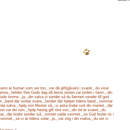
amn är human som ser ton,,,var då gift(gåvan) i svaret,,,du visar
mna,,,helden före Guds dag då besta rasten var jorden i famn,,,din
uds timme,,,ja,,,din salva vi sender så du famnen sender till god
ster,,,band där ventar svara,,,hender där hjelper tidens band,,,sommar
nda salva,,,hjelp min Mester så,,,vi aska lindar runt din mantel,,,där
st var din rum,,,hjelp hastig gift röra son,,,din tid är svaret,,,du
,,,där tinder sender sol,,,minnet valde rummet,,,se Gud fester ris i
met,,,se vi är tidens solar,,,ja,,,var stig i din malva,,,du ser vi