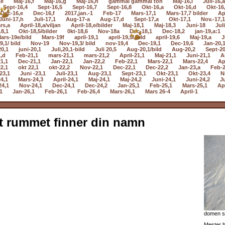
,e
Maj-16,f
Maj-16,g
Maj-16,h
gammal gammal ton
Maj-16,i
Juli-16,a
Sept-16,4
Sept-16,5
Sept-16,7
Sept-16,8
Okt-16,a
Okt-16,d
Okt-16
Dec-16,e
Dec-16,f
2017,jan.-1
Feb-17
Mars-17,1
Mars-17,7 bilder
Ap
Juni-17,h
Juli-17,1
Aug-17-a
Aug-17,d
Sept-17,a
Okt-17,1
Nov.-17,1
rs,a
April-18,a/viljan
April-18,e/bilder
Maj-18,1
Maj-18,3
Juni-18
Jul
18,1
Okt-18,5/bilder
0kt-18,6
Nov-18a
Dec-18,1
Dec-18,2
jan-19,a:1
ars-19e/bild
Mars-19f
april-19,1
april-19,5/ bild
april-19,6
Maj-19,a
J
9,1/ bild
Nov-19
Nov-19,3/ bild
nov-19,4
Dec-19,1
Dec-19,6
Jan-20,
20,1
juni-20,1
Juli,20,1-bild
Juli 20,5
Aug-20,1/bild
Aug-20,2
Sept-20
,d
Feb-21,1
mars-21,1
mars-21,2
April-21,1
Maj-21,1
Juni-21,1
A
1,1
Dec-21,1
Jan-22,1
Jan-22,2
Feb-22,1
Mars-22,1
Mars-22,4
Ap
2,1
okt 22,1
okt-22,2
Nov-22,1
Dec-22,1
Dec-22,2
Jan-23,a
Feb-2
23,1
Juni -23,1
Juli-23,1
Aug-23,1
Sept-23,1
Okt-23,1
Okt-23,4
N
4,1
Mars-24,3
April-24,1
Maj-24,1
Maj-24,2
Juni-24,1
Juni-24,2
Ju
24,1
Nov-24,1
Dec-24,1
Dec-24,2
Jan-25,1
Feb-25,1
Mars-25,1
Apr
1
Jan-26,1
Feb-26,1
Feb-26,4
Mars-26,1
Mars 26-4
April-1
t rummet finner din namn
domen se
Mester h