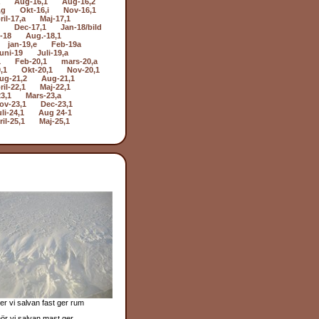
Aug-16,1
Aug-16,2
,g
Okt-16,i
Nov-16,1
ril-17,a
Maj-17,1
Dec-17,1
Jan-18/bild
i-18
Aug.-18,1
jan-19,e
Feb-19a
uni-19
Juli-19,a
1
Feb-20,1
mars-20,a
,1
Okt-20,1
Nov-20,1
ug-21,2
Aug-21,1
ril-22,1
Maj-22,1
3,1
Mars-23,a
ov-23,1
Dec-23,1
li-24,1
Aug 24-1
il-25,1
Maj-25,1
r vi salvan fast ger rum
ör vi salvan mast ger