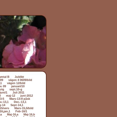
amtal B
Juldikt
509
vägen 4 0609/bild
11
vägen 12/bild
v. 09
januari/10
rig
sept.10-g
juni/1
Juli 2011
l
maj-12
juni-2012
3:5
Mars-13:8 påsk
v.-13,1
Dec.-13,1
g-14
Sept-14,1
15/vers
Mars-15,5/bild
16,jan,1
Feb-16/1
,a
Maj-16,a
Maj-16,b