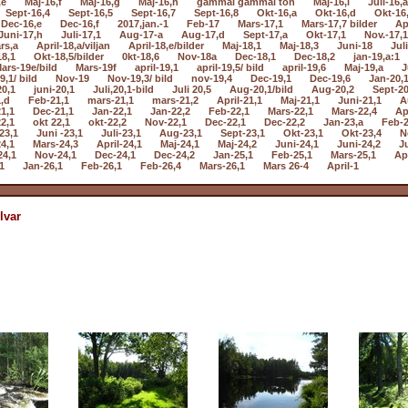
,e
Maj-16,f
Maj-16,g
Maj-16,h
gammal gammal ton
Maj-16,i
Juli-16,a
Sept-16,4
Sept-16,5
Sept-16,7
Sept-16,8
Okt-16,a
Okt-16,d
Okt-16
Dec-16,e
Dec-16,f
2017,jan.-1
Feb-17
Mars-17,1
Mars-17,7 bilder
Ap
Juni-17,h
Juli-17,1
Aug-17-a
Aug-17,d
Sept-17,a
Okt-17,1
Nov.-17,1
rs,a
April-18,a/viljan
April-18,e/bilder
Maj-18,1
Maj-18,3
Juni-18
Jul
18,1
Okt-18,5/bilder
0kt-18,6
Nov-18a
Dec-18,1
Dec-18,2
jan-19,a:1
ars-19e/bild
Mars-19f
april-19,1
april-19,5/ bild
april-19,6
Maj-19,a
J
9,1/ bild
Nov-19
Nov-19,3/ bild
nov-19,4
Dec-19,1
Dec-19,6
Jan-20,
20,1
juni-20,1
Juli,20,1-bild
Juli 20,5
Aug-20,1/bild
Aug-20,2
Sept-20
,d
Feb-21,1
mars-21,1
mars-21,2
April-21,1
Maj-21,1
Juni-21,1
A
1,1
Dec-21,1
Jan-22,1
Jan-22,2
Feb-22,1
Mars-22,1
Mars-22,4
Ap
2,1
okt 22,1
okt-22,2
Nov-22,1
Dec-22,1
Dec-22,2
Jan-23,a
Feb-2
23,1
Juni -23,1
Juli-23,1
Aug-23,1
Sept-23,1
Okt-23,1
Okt-23,4
N
4,1
Mars-24,3
April-24,1
Maj-24,1
Maj-24,2
Juni-24,1
Juni-24,2
Ju
24,1
Nov-24,1
Dec-24,1
Dec-24,2
Jan-25,1
Feb-25,1
Mars-25,1
Apr
1
Jan-26,1
Feb-26,1
Feb-26,4
Mars-26,1
Mars 26-4
April-1
lvar