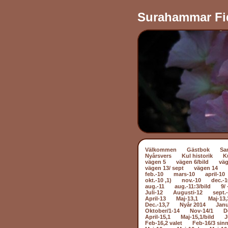
Surahammar Fi
Välkommen
Gästbok
Sa
Nyårsvers
Kul historik
K
vägen 5
vägen 6/bild
väg
vägen 13/ sept
vägen 14
feb.-10
mars-10
april-10
okt.-10 ,1)
nov.-10
dec.-1
aug.-11
aug.-11:3/bild
9/ 
Juli-12
Augusti-12
sept.
April-13
Maj-13,1
Maj-13,
Dec.-13,7
Nyår 2014
Janu
Oktober/1-14
Nov-14/1
D
April-15,1
Maj-15,1/bild
J
Feb-16,2 valet
Feb-16/3 sin