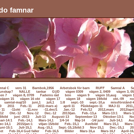
do famnar
mtal C
vers 31
Barnbok,1956
Arbetsbok för barn
RUFF
Samtal A
S
unskap?
NALLE
tankar
GUD
vägen 0309
vägen 2, 0409
vägen 3, 0
en 7
vägen 8, 0709
Faderns råd
bön
vägen 9
vägen 10,aug
vägen 
vägen 15
vägen 16 okt
vägen 17
vägen 18
vägen 19/bild
okt.-09
no
samtal-maj/10
juni,1
juli,1
1:8
sept.-10
sept.-10,a
missförstånd-k
0
2011
Feb.-11
2011-mars a)
april-11
Påskdagen-11
MAJ-11
2011,
- 11
-11okt
-11.nov
-11.dec/1
Jan.-12
Feb./12
2012,mars
2012/apri
-12
Okt.-12
Nov.-12
Dec.-12
2013/jan.
Feb.-13,a
Mars-13:1
Mars-1
3/bild
juni -2013
Juli-13
Augusti-13
September-13
Oktober-13:1
No
ari-14:1
Feb.-14,1
Mars-14,1
1/4-14
Maj-14
-14/ juni
Juli-14,1
Au
ec-14,1
2015/jan:1
viljan-15/bild
Feb.-15,1
Ave/bild
Mars-15,1
Mars-
uni-15:1
Juli-15,1
Aug.-15,1
Sept.-15,1/bild:3
Nov-15,1
Dec.-15,1
20
net
Feb-16,4 Gud faller
Feb-16,5
Bilder
Mars-16,a
Mars-16,f
April-16