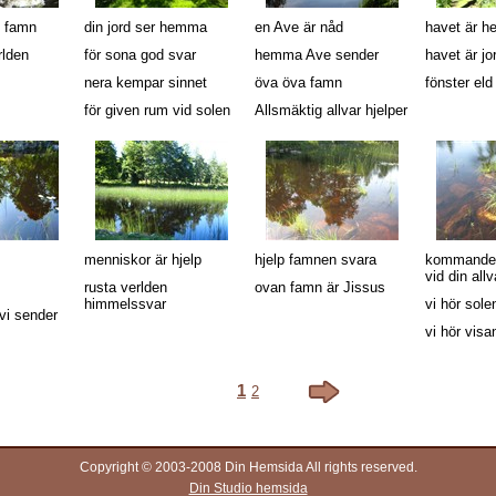
s famn
din jord ser hemma
en Ave är nåd
havet är 
rlden
för sona god svar
hemma Ave sender
havet är jo
nera kempar sinnet
öva öva famn
fönster el
för given rum vid solen
Allsmäktig allvar hjelper
menniskor är hjelp
hjelp famnen svara
kommande 
vid din allv
rusta verlden
ovan famn är Jissus
himmelssvar
vi hör sol
vi sender
vi hör visa
1
2
Copyright © 2003-2008 Din Hemsida All rights reserved.
Din Studio hemsida