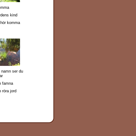
hemma
rdens kind
d hör komma
namn ser du
ar
en famna
n röra jord