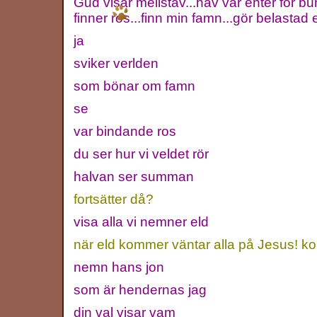
Gud visar mellstav...hav var enter för b
finner ros...finn min famn...gör belastad e
ja
sviker verlden
som bönar om famn
se
var bindande ros
du ser hur vi veldet rör
halvan ser summan
fortsätter då?
visa alla vi nemner eld
när eld kommer väntar alla på Jesus! 
nemn hans jon
som är hendernas jag
din val visar vam