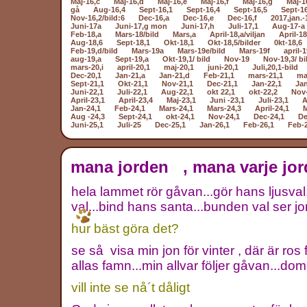
Maj-16,c
Maj-16,d
Maj-16,e
Maj-16,f
Maj-16,g
Maj-1
gå
Aug-16,4
Sept-16,1
Sept-16,4
Sept-16,5
Sept-1
Nov-16,2/bild:6
Dec-16,a
Dec-16,e
Dec-16,f
2017,jan.-
Juni-17a
Juni-17,g mon
Juni-17,h
Juli-17,1
Aug-17-a
Feb-18,a
Mars-18/bild
Mars,a
April-18,a/viljan
April-18
Aug-18,6
Sept-18,1
Okt-18,1
Okt-18,5/bilder
0kt-18,6
Feb-19,d/bild
Mars-19a
Mars-19e/bild
Mars-19f
april-1
aug-19,a
Sept-19,a
Okt-19,1/ bild
Nov-19
Nov-19,3/ bi
mars-20,i
april-20,1
maj-20,1
juni-20,1
Juli,20,1-bild
Dec-20,1
Jan-21,a
Jan-21,d
Feb-21,1
mars-21,1
ma
Sept-21,1
Okt-21,1
Nov-21,1
Dec-21,1
Jan-22,1
Jan
Juni-22,1
Juli-22,1
Aug-22,1
okt 22,1
okt-22,2
Nov-
April-23,1
April-23,4
Maj-23,1
Juni -23,1
Juli-23,1
A
Jan-24,1
Feb-24,1
Mars-24,1
Mars-24,3
April-24,1
M
Aug -24,3
Sept-24,1
okt-24,1
Nov-24,1
Dec-24,1
De
Juni-25,1
Juli-25
Dec-25,1
Jan-26,1
Feb-26,1
Feb-
mana jorden , mana varje jor
hela lammet rör gåvan...gör hans ljusval..
val...bind hans santa...bunden val ser j
hur bäst göra det?
se så visa min jon för vinter , där är ros
allas famn...min allvar följer gåvan...d
vill inte se nå´t dåligt