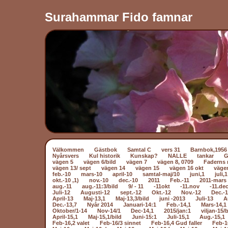
Surahammar Fido famnar
Välkommen
Gästbok
Samtal C
vers 31
Barnbok,1956
Nyårsvers
Kul historik
Kunskap?
NALLE
tankar
vägen 5
vägen 6/bild
vägen 7
vägen 8, 0709
Faderns 
vägen 13/ sept
vägen 14
vägen 15
vägen 16 okt
väge
feb.-10
mars-10
april-10
samtal-maj/10
juni,1
juli,1
okt.-10 ,1)
nov.-10
dec.-10
2011
Feb.-11
2011-mars 
aug.-11
aug.-11:3/bild
9/ - 11
-11okt
-11.nov
-11.dec
Juli-12
Augusti-12
sept.-12
Okt.-12
Nov.-12
Dec.-
April-13
Maj-13,1
Maj-13,3/bild
juni -2013
Juli-13
A
Dec.-13,7
Nyår 2014
Januari-14:1
Feb.-14,1
Mars-14,1
Oktober/1-14
Nov-14/1
Dec-14,1
2015/jan:1
viljan-15/b
April-15,1
Maj-15,1/bild
Juni-15:1
Juli-15,1
Aug.-15,1
Feb-16,2 valet
Feb-16/3 sinnet
Feb-16,4 Gud faller
Feb-1