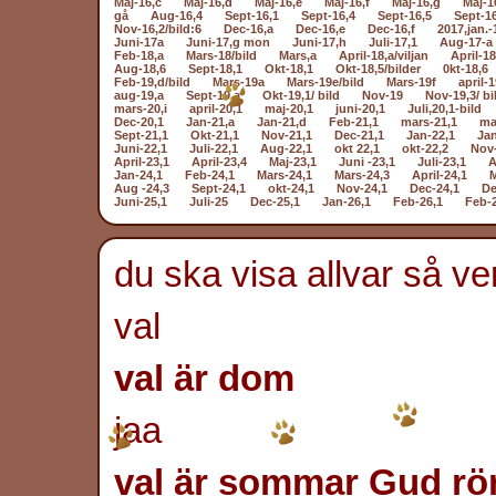
Maj-16,c
Maj-16,d
Maj-16,e
Maj-16,f
Maj-16,g
Maj-1
gå
Aug-16,4
Sept-16,1
Sept-16,4
Sept-16,5
Sept-1
Nov-16,2/bild:6
Dec-16,a
Dec-16,e
Dec-16,f
2017,jan.-
Juni-17a
Juni-17,g mon
Juni-17,h
Juli-17,1
Aug-17-a
Feb-18,a
Mars-18/bild
Mars,a
April-18,a/viljan
April-18
Aug-18,6
Sept-18,1
Okt-18,1
Okt-18,5/bilder
0kt-18,6
Feb-19,d/bild
Mars-19a
Mars-19e/bild
Mars-19f
april-1
aug-19,a
Sept-19,a
Okt-19,1/ bild
Nov-19
Nov-19,3/ bi
mars-20,i
april-20,1
maj-20,1
juni-20,1
Juli,20,1-bild
Dec-20,1
Jan-21,a
Jan-21,d
Feb-21,1
mars-21,1
ma
Sept-21,1
Okt-21,1
Nov-21,1
Dec-21,1
Jan-22,1
Jan
Juni-22,1
Juli-22,1
Aug-22,1
okt 22,1
okt-22,2
Nov-
April-23,1
April-23,4
Maj-23,1
Juni -23,1
Juli-23,1
A
Jan-24,1
Feb-24,1
Mars-24,1
Mars-24,3
April-24,1
M
Aug -24,3
Sept-24,1
okt-24,1
Nov-24,1
Dec-24,1
De
Juni-25,1
Juli-25
Dec-25,1
Jan-26,1
Feb-26,1
Feb-
du ska visa allvar så v
val
val är dom
jaa
val är sommar Gud rö