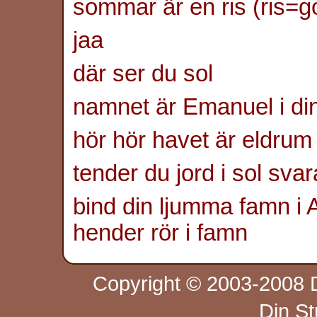
sommar är en ris (ris=go
jaa
där ser du sol
namnet är Emanuel i din
hör hör havet är eldrum
tender du jord i sol sva
bind din ljumma famn i 
hender rör i famn
Copyright © 2003-2008 D
Din S