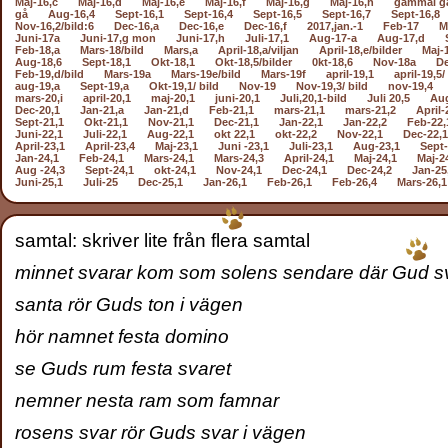
Maj-16,c
Maj-16,d
Maj-16,e
Maj-16,f
Maj-16,g
Maj-16,h
gammal g
gå
Aug-16,4
Sept-16,1
Sept-16,4
Sept-16,5
Sept-16,7
Sept-16,8
Nov-16,2/bild:6
Dec-16,a
Dec-16,e
Dec-16,f
2017,jan.-1
Feb-17
M
Juni-17a
Juni-17,g mon
Juni-17,h
Juli-17,1
Aug-17-a
Aug-17,d
Feb-18,a
Mars-18/bild
Mars,a
April-18,a/viljan
April-18,e/bilder
Maj-
Aug-18,6
Sept-18,1
Okt-18,1
Okt-18,5/bilder
0kt-18,6
Nov-18a
De
Feb-19,d/bild
Mars-19a
Mars-19e/bild
Mars-19f
april-19,1
april-19,5/
aug-19,a
Sept-19,a
Okt-19,1/ bild
Nov-19
Nov-19,3/ bild
nov-19,4
mars-20,i
april-20,1
maj-20,1
juni-20,1
Juli,20,1-bild
Juli 20,5
Aug
Dec-20,1
Jan-21,a
Jan-21,d
Feb-21,1
mars-21,1
mars-21,2
April-
Sept-21,1
Okt-21,1
Nov-21,1
Dec-21,1
Jan-22,1
Jan-22,2
Feb-22,
Juni-22,1
Juli-22,1
Aug-22,1
okt 22,1
okt-22,2
Nov-22,1
Dec-22,1
April-23,1
April-23,4
Maj-23,1
Juni -23,1
Juli-23,1
Aug-23,1
Sept-
Jan-24,1
Feb-24,1
Mars-24,1
Mars-24,3
April-24,1
Maj-24,1
Maj-2
Aug -24,3
Sept-24,1
okt-24,1
Nov-24,1
Dec-24,1
Dec-24,2
Jan-25
Juni-25,1
Juli-25
Dec-25,1
Jan-26,1
Feb-26,1
Feb-26,4
Mars-26,1
samtal: skriver lite från flera samtal
minnet svarar kom som solens sendare där Gud s
santa rör Guds ton i vägen
hör namnet festa domino
se Guds rum festa svaret
nemner nesta ram som famnar
rosens svar rör Guds svar i vägen