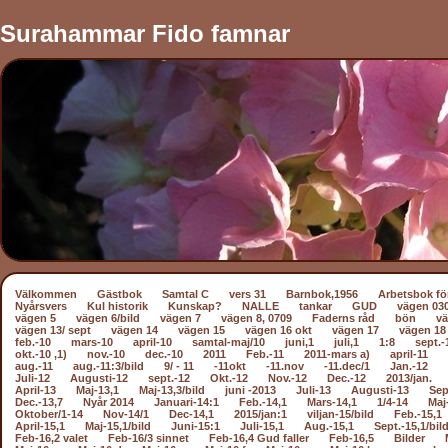
Surahammar Fido famnar
Välkommen
Gästbok
Samtal C
vers 31
Barnbok,1956
Arbetsbok fö
Nyårsvers
Kul historik
Kunskap?
NALLE
tankar
GUD
vägen 03
vägen 5
vägen 6/bild
vägen 7
vägen 8, 0709
Faderns råd
bön
vä
vägen 13/ sept
vägen 14
vägen 15
vägen 16 okt
vägen 17
vägen 18
feb.-10
mars-10
april-10
samtal-maj/10
juni,1
juli,1
1:8
sept.-
okt.-10 ,1)
nov.-10
dec.-10
2011
Feb.-11
2011-mars a)
april-11
aug.-11
aug.-11:3/bild
9/ - 11
-11okt
-11.nov
-11.dec/1
Jan.-12
Juli-12
Augusti-12
sept.-12
Okt.-12
Nov.-12
Dec.-12
2013/jan.
April-13
Maj-13,1
Maj-13,3/bild
juni -2013
Juli-13
Augusti-13
Sep
Dec.-13,7
Nyår 2014
Januari-14:1
Feb.-14,1
Mars-14,1
1/4-14
Maj
Oktober/1-14
Nov-14/1
Dec-14,1
2015/jan:1
viljan-15/bild
Feb.-15,1
April-15,1
Maj-15,1/bild
Juni-15:1
Juli-15,1
Aug.-15,1
Sept.-15,1/bil
Feb-16,2 valet
Feb-16/3 sinnet
Feb-16,4 Gud faller
Feb-16,5
Bilder