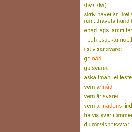
(he) (ler)
skriv
navet är i kel
rum,,,havets hand h
enad jags lamm fem
- puh,,,suckar nu,,,k
tist visar svaret
ge
nåd
ge svaret
aska Imanuel feste
vem är
nåd
vem är svaret
vem är
nådens
lin
ha vis svar i timme
du rör vishetssvar