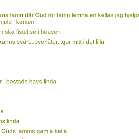
lans famn där Gud rör famn lemna en kellas jag hjelp
jelp i kanten
 ska fistel se i heaven
änns svårt,,,överlåter,,,gör mitt i det lilla
r i bostads havs linda
da
ns linda
 i Guds lamms gamla kella