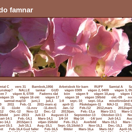
do famnar
mtal C
vers 31
Barnbok,1956
Arbetsbok för barn
RUFF
Samtal A
S
unskap?
NALLE
tankar
GUD
vägen 0309
vägen 2, 0409
vägen 3, 0
en 7
vägen 8, 0709
Faderns råd
bön
vägen 9
vägen 10,aug
vägen 
vägen 15
vägen 16 okt
vägen 17
vägen 18
vägen 19/bild
okt.-09
no
samtal-maj/10
juni,1
juli,1
1:8
sept.-10
sept.-10,a
missförstånd-k
0
2011
Feb.-11
2011-mars a)
april-11
Påskdagen-11
MAJ-11
2011,
- 11
-11okt
-11.nov
-11.dec/1
Jan.-12
Feb./12
2012,mars
2012/apri
-12
Okt.-12
Nov.-12
Dec.-12
2013/jan.
Feb.-13,a
Mars-13:1
Mars-1
3/bild
juni -2013
Juli-13
Augusti-13
September-13
Oktober-13:1
No
ari-14:1
Feb.-14,1
Mars-14,1
1/4-14
Maj-14
-14/ juni
Juli-14,1
Au
ec-14,1
2015/jan:1
viljan-15/bild
Feb.-15,1
Ave/bild
Mars-15,1
Mars-
uni-15:1
Juli-15,1
Aug.-15,1
Sept.-15,1/bild:3
Nov-15,1
Dec.-15,1
20
net
Feb-16,4 Gud faller
Feb-16,5
Bilder
Mars-16,a
Mars-16,f
April-16