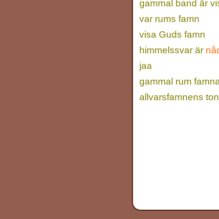
gammal band är vi
var rums famn
visa Guds famn
himmelssvar är
nå
jaa
gammal rum famnar
allvarsfamnens ton