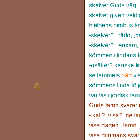
skelver Guds väg
skelver given veldi
hjelpens nimbus ä
-skelver? rädd,,,
-skelver? ensam,,
kömmen i lindans ko
-osäker? kanske li
se lammets
nåd
vi
sömmens linda följ
var vis i jordisk fa
Guds famn svarar 
- kall? visa? ge f
visa dagen i famn
visa dimmans svar