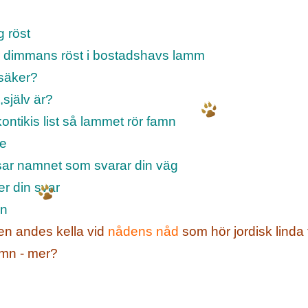
g röst
r dimmans röst i bostadshavs lamm
osäker?
,själv är?
ntikis list så lammet rör famn
te
sar namnet som svarar din väg
er din svar
mn
en andes kella vid
nådens nåd
som hör jordisk linda 
amn - mer?