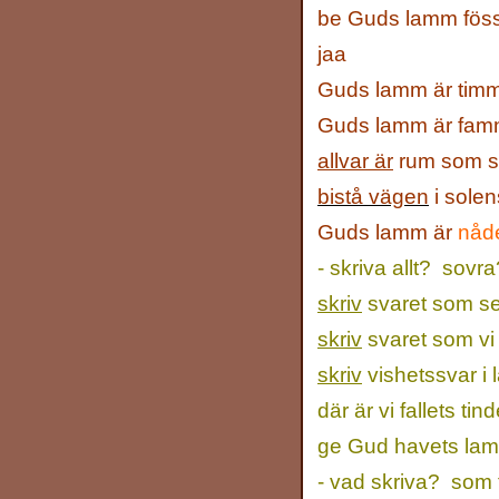
be Guds lamm föss
jaa
Guds lamm är tim
Guds lamm är famn
allvar är
rum som sv
bistå vägen
i sole
Guds lamm är
nåd
- skriva allt? sovra
skriv
svaret som se
skriv
svaret som vi
skriv
vishetssvar i
där är vi fallets tin
ge Gud havets la
- vad skriva? som 