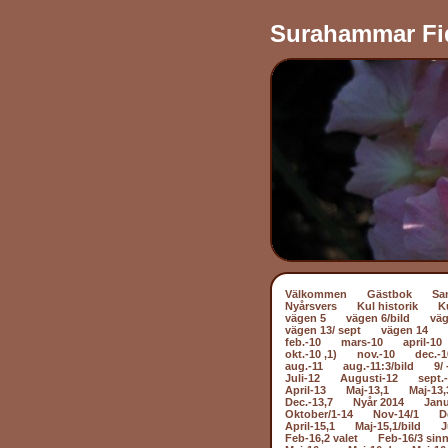
Surahammar Fi
Välkommen
Gästbok
Sa
Nyårsvers
Kul historik
K
vägen 5
vägen 6/bild
väg
vägen 13/ sept
vägen 14
feb.-10
mars-10
april-10
okt.-10 ,1)
nov.-10
dec.-1
aug.-11
aug.-11:3/bild
9/ 
Juli-12
Augusti-12
sept.
April-13
Maj-13,1
Maj-13,
Dec.-13,7
Nyår 2014
Janu
Oktober/1-14
Nov-14/1
D
April-15,1
Maj-15,1/bild
J
Feb-16,2 valet
Feb-16/3 sin