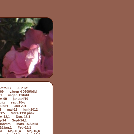
amtal B
Juldikt
509
vägen 4 0609/bild
11
vägen 12/bild
v. 09
januari/10
rig
sept.10-g
juni/1
Juli 2011
l
maj-12
juni-2012
3:5
Mars-13:8 påsk
v.-13,1
Dec.-13,1
g-14
Sept-14,1
15/vers
Mars-15,5/bild
16,jan,1
Feb-16/1
,a
Maj-16,a
Maj-16,b