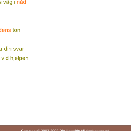
s väg i
nåd
dens
ton
 din svar
 vid hjelpen