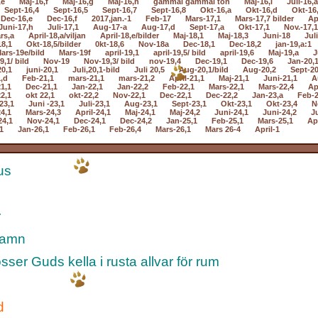
,e
Maj-16,f
Maj-16,g
Maj-16,h
gammal gammal ton
Maj-16,i
Juli-16,a
Sept-16,4
Sept-16,5
Sept-16,7
Sept-16,8
Okt-16,a
Okt-16,d
Okt-16
Dec-16,e
Dec-16,f
2017,jan.-1
Feb-17
Mars-17,1
Mars-17,7 bilder
Ap
Juni-17,h
Juli-17,1
Aug-17-a
Aug-17,d
Sept-17,a
Okt-17,1
Nov.-17,1
rs,a
April-18,a/viljan
April-18,e/bilder
Maj-18,1
Maj-18,3
Juni-18
Jul
18,1
Okt-18,5/bilder
0kt-18,6
Nov-18a
Dec-18,1
Dec-18,2
jan-19,a:1
ars-19e/bild
Mars-19f
april-19,1
april-19,5/ bild
april-19,6
Maj-19,a
J
9,1/ bild
Nov-19
Nov-19,3/ bild
nov-19,4
Dec-19,1
Dec-19,6
Jan-20,
20,1
juni-20,1
Juli,20,1-bild
Juli 20,5
Aug-20,1/bild
Aug-20,2
Sept-20
,d
Feb-21,1
mars-21,1
mars-21,2
April-21,1
Maj-21,1
Juni-21,1
A
1,1
Dec-21,1
Jan-22,1
Jan-22,2
Feb-22,1
Mars-22,1
Mars-22,4
Ap
2,1
okt 22,1
okt-22,2
Nov-22,1
Dec-22,1
Dec-22,2
Jan-23,a
Feb-2
23,1
Juni -23,1
Juli-23,1
Aug-23,1
Sept-23,1
Okt-23,1
Okt-23,4
N
4,1
Mars-24,3
April-24,1
Maj-24,1
Maj-24,2
Juni-24,1
Juni-24,2
Ju
24,1
Nov-24,1
Dec-24,1
Dec-24,2
Jan-25,1
Feb-25,1
Mars-25,1
Apr
1
Jan-26,1
Feb-26,1
Feb-26,4
Mars-26,1
Mars 26-4
April-1
us
r
famn
ser Guds kella i rusta allvar för rum
d