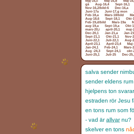
Maj-16,c
Maj-16,d
Maj-16
gå
Aug-16,4
Sept-16,1
Nov-16,2/bild:6
Dec-16,a
Juni-17a
Juni-17,g mon
Feb-18,a
Mars-18/bild
Ma
Aug-18,6
Sept-18,1
Okt-
Feb-19,d/bild
Mars-19a
M
aug-19,a
Sept-19,a
Okt-1
mars-20,i
april-20,1
maj-
Dec-20,1
Jan-21,a
Jan-21
Sept-21,1
Okt-21,1
Nov-2
Juni-22,1
Juli-22,1
Aug-2
April-23,1
April-23,4
Maj-
Jan-24,1
Feb-24,1
Mars-2
Aug -24,3
Sept-24,1
okt-
Juni-25,1
Juli-25
Dec-25,
salva sender nimb
sender eldens rum
hjelpens ton svara
estraden rör Jesu 
en tons rum som fös
- vad är
allvar
nu?
skelver en tons
nå