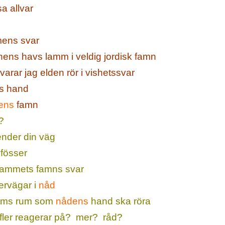
a allvar
mens svar
ens havs lamm i veldig jordisk famn
arar jag elden rör i vishetssvar
ns hand
ens
famn
?
nder din väg
 fösser
 lammets famns svar
dervägar i
nåd
mms rum som
nådens
hand ska röra
fler reagerar på? mer? råd?