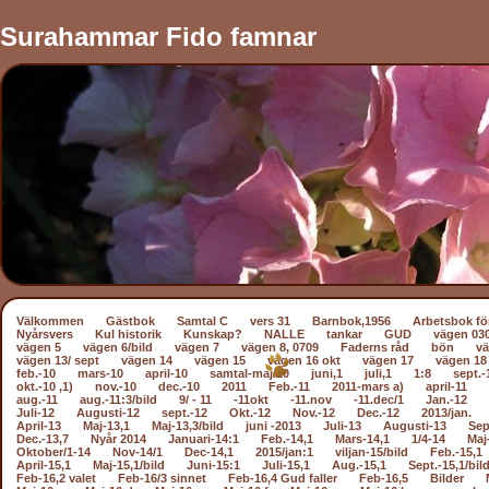
Surahammar Fido famnar
Välkommen
Gästbok
Samtal C
vers 31
Barnbok,1956
Arbetsbok fö
Nyårsvers
Kul historik
Kunskap?
NALLE
tankar
GUD
vägen 03
vägen 5
vägen 6/bild
vägen 7
vägen 8, 0709
Faderns råd
bön
vä
vägen 13/ sept
vägen 14
vägen 15
vägen 16 okt
vägen 17
vägen 18
feb.-10
mars-10
april-10
samtal-maj/10
juni,1
juli,1
1:8
sept.-
okt.-10 ,1)
nov.-10
dec.-10
2011
Feb.-11
2011-mars a)
april-11
aug.-11
aug.-11:3/bild
9/ - 11
-11okt
-11.nov
-11.dec/1
Jan.-12
Juli-12
Augusti-12
sept.-12
Okt.-12
Nov.-12
Dec.-12
2013/jan.
April-13
Maj-13,1
Maj-13,3/bild
juni -2013
Juli-13
Augusti-13
Sep
Dec.-13,7
Nyår 2014
Januari-14:1
Feb.-14,1
Mars-14,1
1/4-14
Maj
Oktober/1-14
Nov-14/1
Dec-14,1
2015/jan:1
viljan-15/bild
Feb.-15,1
April-15,1
Maj-15,1/bild
Juni-15:1
Juli-15,1
Aug.-15,1
Sept.-15,1/bil
Feb-16,2 valet
Feb-16/3 sinnet
Feb-16,4 Gud faller
Feb-16,5
Bilder