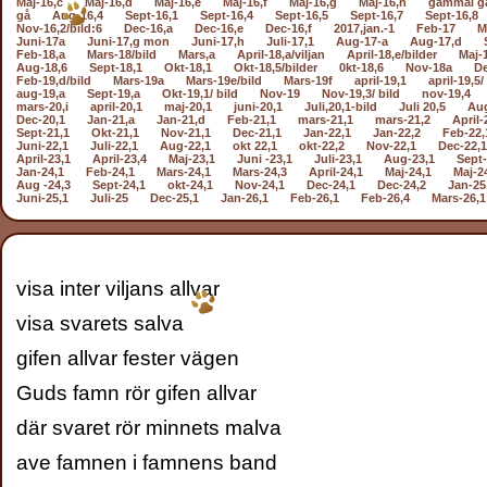
Maj-16,c
Maj-16,d
Maj-16,e
Maj-16,f
Maj-16,g
Maj-16,h
gammal g
gå
Aug-16,4
Sept-16,1
Sept-16,4
Sept-16,5
Sept-16,7
Sept-16,8
Nov-16,2/bild:6
Dec-16,a
Dec-16,e
Dec-16,f
2017,jan.-1
Feb-17
M
Juni-17a
Juni-17,g mon
Juni-17,h
Juli-17,1
Aug-17-a
Aug-17,d
Feb-18,a
Mars-18/bild
Mars,a
April-18,a/viljan
April-18,e/bilder
Maj-
Aug-18,6
Sept-18,1
Okt-18,1
Okt-18,5/bilder
0kt-18,6
Nov-18a
De
Feb-19,d/bild
Mars-19a
Mars-19e/bild
Mars-19f
april-19,1
april-19,5/
aug-19,a
Sept-19,a
Okt-19,1/ bild
Nov-19
Nov-19,3/ bild
nov-19,4
mars-20,i
april-20,1
maj-20,1
juni-20,1
Juli,20,1-bild
Juli 20,5
Aug
Dec-20,1
Jan-21,a
Jan-21,d
Feb-21,1
mars-21,1
mars-21,2
April-
Sept-21,1
Okt-21,1
Nov-21,1
Dec-21,1
Jan-22,1
Jan-22,2
Feb-22,
Juni-22,1
Juli-22,1
Aug-22,1
okt 22,1
okt-22,2
Nov-22,1
Dec-22,1
April-23,1
April-23,4
Maj-23,1
Juni -23,1
Juli-23,1
Aug-23,1
Sept-
Jan-24,1
Feb-24,1
Mars-24,1
Mars-24,3
April-24,1
Maj-24,1
Maj-2
Aug -24,3
Sept-24,1
okt-24,1
Nov-24,1
Dec-24,1
Dec-24,2
Jan-25
Juni-25,1
Juli-25
Dec-25,1
Jan-26,1
Feb-26,1
Feb-26,4
Mars-26,1
visa inter viljans allvar
visa svarets salva
gifen allvar fester vägen
Guds famn rör gifen allvar
där svaret rör minnets malva
ave famnen i famnens band