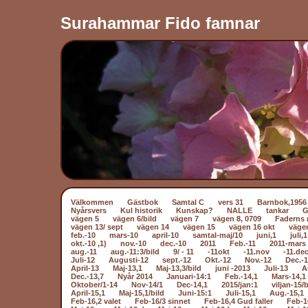
Surahammar Fido famnar
Välkommen
Gästbok
Samtal C
vers 31
Barnbok,1956
Nyårsvers
Kul historik
Kunskap?
NALLE
tankar
vägen 5
vägen 6/bild
vägen 7
vägen 8, 0709
Faderns 
vägen 13/ sept
vägen 14
vägen 15
vägen 16 okt
väge
feb.-10
mars-10
april-10
samtal-maj/10
juni,1
juli,1
okt.-10 ,1)
nov.-10
dec.-10
2011
Feb.-11
2011-mars 
aug.-11
aug.-11:3/bild
9/ - 11
-11okt
-11.nov
-11.dec
Juli-12
Augusti-12
sept.-12
Okt.-12
Nov.-12
Dec.-
April-13
Maj-13,1
Maj-13,3/bild
juni -2013
Juli-13
A
Dec.-13,7
Nyår 2014
Januari-14:1
Feb.-14,1
Mars-14,1
Oktober/1-14
Nov-14/1
Dec-14,1
2015/jan:1
viljan-15/b
April-15,1
Maj-15,1/bild
Juni-15:1
Juli-15,1
Aug.-15,1
Feb-16,2 valet
Feb-16/3 sinnet
Feb-16,4 Gud faller
Feb-1