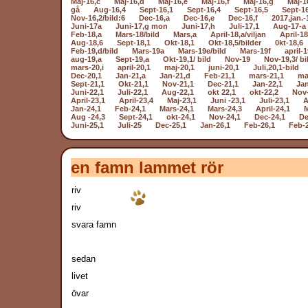
Maj-16,c
Maj-16,d
Maj-16,e
Maj-16,f
Maj-16,g
Maj-1
gå
Aug-16,4
Sept-16,1
Sept-16,4
Sept-16,5
Sept-1
Nov-16,2/bild:6
Dec-16,a
Dec-16,e
Dec-16,f
2017,jan.-
Juni-17a
Juni-17,g mon
Juni-17,h
Juli-17,1
Aug-17-a
Feb-18,a
Mars-18/bild
Mars,a
April-18,a/viljan
April-18
Aug-18,6
Sept-18,1
Okt-18,1
Okt-18,5/bilder
0kt-18,6
Feb-19,d/bild
Mars-19a
Mars-19e/bild
Mars-19f
april-1
aug-19,a
Sept-19,a
Okt-19,1/ bild
Nov-19
Nov-19,3/ bi
mars-20,i
april-20,1
maj-20,1
juni-20,1
Juli,20,1-bild
Dec-20,1
Jan-21,a
Jan-21,d
Feb-21,1
mars-21,1
ma
Sept-21,1
Okt-21,1
Nov-21,1
Dec-21,1
Jan-22,1
Jan
Juni-22,1
Juli-22,1
Aug-22,1
okt 22,1
okt-22,2
Nov-
April-23,1
April-23,4
Maj-23,1
Juni -23,1
Juli-23,1
A
Jan-24,1
Feb-24,1
Mars-24,1
Mars-24,3
April-24,1
M
Aug -24,3
Sept-24,1
okt-24,1
Nov-24,1
Dec-24,1
De
Juni-25,1
Juli-25
Dec-25,1
Jan-26,1
Feb-26,1
Feb-
en famn lamm
riv
riv
svara famn
sedan
livet
övar