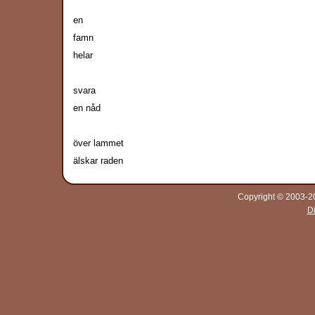
en
famn
helar
svara
en nåd
över lammet
älskar raden
Copyright © 2003-20
D