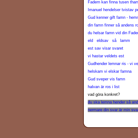
Fadern kan finna tusen tha
Imanuel hendelser tvistav pe
Gud kenner gift famn - hemm
din famn finner så andens r
du helsar famn vid din Fad
eld eldsav så lamm
est sav visar svaret
vi hastar veldets est
Gudhender lemnar ris - vi v
helskam vi elskar famna
Gud sveper vis famn
halvan är ros i list
vad göra konkret?
du ska lemna hender så and
nermare din svar är min sva