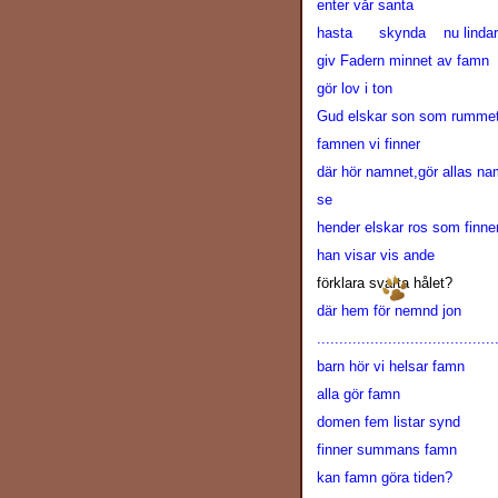
enter vår santa
hasta skynda nu linda
giv Fadern minnet av famn
gör lov i ton
Gud elskar son som rummet
famnen vi finner
där hör namnet,gör allas n
se
hender elskar ros som fin
han visar vis ande
förklara svarta hålet?
där hem för nemnd jon
........................................
barn hör vi helsar famn
alla gör famn
domen fem listar synd
finner summans famn
kan famn göra tiden?