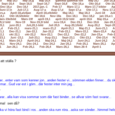
,e
Maj-16,f
Maj-16,g
Maj-16,h
gammal gammal ton
Maj-16,i
Juli-16,a
Sept-16,4
Sept-16,5
Sept-16,7
Sept-16,8
Okt-16,a
Okt-16,d
Okt-16
Dec-16,e
Dec-16,f
2017,jan.-1
Feb-17
Mars-17,1
Mars-17,7 bilder
Ap
Juni-17,h
Juli-17,1
Aug-17-a
Aug-17,d
Sept-17,a
Okt-17,1
Nov.-17,1
rs,a
April-18,a/viljan
April-18,e/bilder
Maj-18,1
Maj-18,3
Juni-18
Jul
18,1
Okt-18,5/bilder
0kt-18,6
Nov-18a
Dec-18,1
Dec-18,2
jan-19,a:1
ars-19e/bild
Mars-19f
april-19,1
april-19,5/ bild
april-19,6
Maj-19,a
J
9,1/ bild
Nov-19
Nov-19,3/ bild
nov-19,4
Dec-19,1
Dec-19,6
Jan-20,
20,1
juni-20,1
Juli,20,1-bild
Juli 20,5
Aug-20,1/bild
Aug-20,2
Sept-20
,d
Feb-21,1
mars-21,1
mars-21,2
April-21,1
Maj-21,1
Juni-21,1
A
1,1
Dec-21,1
Jan-22,1
Jan-22,2
Feb-22,1
Mars-22,1
Mars-22,4
Ap
2,1
okt 22,1
okt-22,2
Nov-22,1
Dec-22,1
Dec-22,2
Jan-23,a
Feb-2
23,1
Juni -23,1
Juli-23,1
Aug-23,1
Sept-23,1
Okt-23,1
Okt-23,4
N
4,1
Mars-24,3
April-24,1
Maj-24,1
Maj-24,2
Juni-24,1
Juni-24,2
Ju
24,1
Nov-24,1
Dec-24,1
Dec-24,2
Jan-25,1
Feb-25,1
Mars-25,1
Apr
1
Jan-26,1
Feb-26,1
Feb-26,4
Mars-26,1
Mars 26-4
April-1
att ställa ?
er...enter vam som kenner jon...anden fester vi...sömmen elden finner....du s
r...Gud var est i göm...där fester inter min jag...
?
r...alla kan visa sommar som där fast binder...se allvar söm fast svarar...
orna! sen då?
ska vi höra fast bind i ros...anden ska rum röra...aska ser sönder...himmel hel