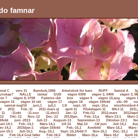
do famnar
mtal C
vers 31
Barnbok,1956
Arbetsbok för barn
RUFF
Samtal A
S
unskap?
NALLE
tankar
GUD
vägen 0309
vägen 2, 0409
vägen 3, 0
en 7
vägen 8, 0709
Faderns råd
bön
vägen 9
vägen 10,aug
vägen 
vägen 15
vägen 16 okt
vägen 17
vägen 18
vägen 19/bild
okt.-09
no
samtal-maj/10
juni,1
juli,1
1:8
sept.-10
sept.-10,a
missförstånd-k
0
2011
Feb.-11
2011-mars a)
april-11
Påskdagen-11
MAJ-11
2011,
- 11
-11okt
-11.nov
-11.dec/1
Jan.-12
Feb./12
2012,mars
2012/apri
-12
Okt.-12
Nov.-12
Dec.-12
2013/jan.
Feb.-13,a
Mars-13:1
Mars-1
3/bild
juni -2013
Juli-13
Augusti-13
September-13
Oktober-13:1
No
ari-14:1
Feb.-14,1
Mars-14,1
1/4-14
Maj-14
-14/ juni
Juli-14,1
Au
ec-14,1
2015/jan:1
viljan-15/bild
Feb.-15,1
Ave/bild
Mars-15,1
Mars-
uni-15:1
Juli-15,1
Aug.-15,1
Sept.-15,1/bild:3
Nov-15,1
Dec.-15,1
20
net
Feb-16,4 Gud faller
Feb-16,5
Bilder
Mars-16,a
Mars-16,f
April-16