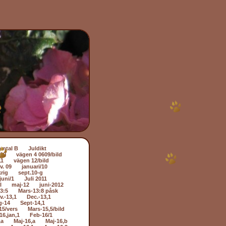
amtal B
Juldikt
509
vägen 4 0609/bild
11
vägen 12/bild
v. 09
januari/10
rig
sept.10-g
juni/1
Juli 2011
l
maj-12
juni-2012
3:5
Mars-13:8 påsk
v.-13,1
Dec.-13,1
g-14
Sept-14,1
15/vers
Mars-15,5/bild
16,jan,1
Feb-16/1
,a
Maj-16,a
Maj-16,b