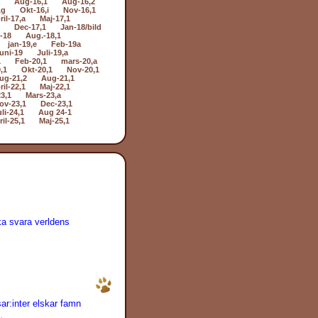
Aug-16,1
Aug-16,2
,g
Okt-16,i
Nov-16,1
ril-17,a
Maj-17,1
Dec-17,1
Jan-18/bild
i-18
Aug.-18,1
jan-19,e
Feb-19a
uni-19
Juli-19,a
1
Feb-20,1
mars-20,a
,1
Okt-20,1
Nov-20,1
ug-21,2
Aug-21,1
ril-22,1
Maj-22,1
3,1
Mars-23,a
ov-23,1
Dec-23,1
li-24,1
Aug 24-1
il-25,1
Maj-25,1
ka svara verldens
sar:inter elskar famn