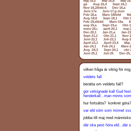
Maj-16,c
Maj-16,d
Maj-16
gå
Aug-16,4
Sept-16,1
Nov-16,2/bild:6
Dec-16,a
Juni-17a
Juni-17,g mon
Feb-18,a
Mars-18/bild
Ma
Aug-18,6
Sept-18,1
Okt-
Feb-19,d/bild
Mars-19a
M
aug-19,a
Sept-19,a
Okt-1
mars-20,i
april-20,1
maj-
Dec-20,1
Jan-21,a
Jan-21
Sept-21,1
Okt-21,1
Nov-2
Juni-22,1
Juli-22,1
Aug-2
April-23,1
April-23,4
Maj-
Jan-24,1
Feb-24,1
Mars-2
Aug -24,3
Sept-24,1
okt-
Juni-25,1
Juli-25
Dec-25,
vilken fråga är viktig för mig 
veldets fall
berätta om veldets fall?
gör velsignade kall Gud fest
henderkall...man minns somma
hur fortsätta? konkret göra
var eld söm som minnet svara
jobba till maj med människ
där ska pest höra eld...där 