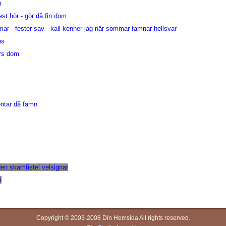
m
st hör - gör då fin dom
ar - fester sav - kall kenner jag när sommar famnar hellsvar
os
ers dom
entar då famn
en skamfistel velsignar
r
Copyright © 2003-2008 Din Hemsida All rights reserved.