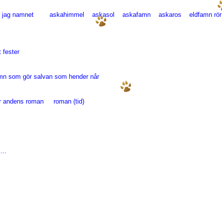
r jag namnet askahimmel askasol askafamn askaros eldfamn rör
 fester
amn som gör salvan som hender når
ner andens roman roman (tid)
....