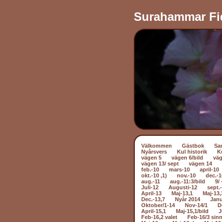
Surahammar Fi
Välkommen
Gästbok
Sa
Nyårsvers
Kul historik
K
vägen 5
vägen 6/bild
väg
vägen 13/ sept
vägen 14
feb.-10
mars-10
april-10
okt.-10 ,1)
nov.-10
dec.-1
aug.-11
aug.-11:3/bild
9/ 
Juli-12
Augusti-12
sept.
April-13
Maj-13,1
Maj-13,
Dec.-13,7
Nyår 2014
Janu
Oktober/1-14
Nov-14/1
D
April-15,1
Maj-15,1/bild
J
Feb-16,2 valet
Feb-16/3 sin