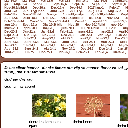
Maj-16,c
Maj-16,d
Maj-16,e
Maj-16,f
Maj-16,g
Maj-16,h
gammal g
gå
Aug-16,4
Sept-16,1
Sept-16,4
Sept-16,5
Sept-16,7
Sept-16,8
Nov-16,2/bild:6
Dec-16,a
Dec-16,e
Dec-16,f
2017,jan.-1
Feb-17
M
Juni-17a
Juni-17,g mon
Juni-17,h
Juli-17,1
Aug-17-a
Aug-17,d
Feb-18,a
Mars-18/bild
Mars,a
April-18,a/viljan
April-18,e/bilder
Maj-
Aug-18,6
Sept-18,1
Okt-18,1
Okt-18,5/bilder
0kt-18,6
Nov-18a
De
Feb-19,d/bild
Mars-19a
Mars-19e/bild
Mars-19f
april-19,1
april-19,5/
aug-19,a
Sept-19,a
Okt-19,1/ bild
Nov-19
Nov-19,3/ bild
nov-19,4
mars-20,i
april-20,1
maj-20,1
juni-20,1
Juli,20,1-bild
Juli 20,5
Aug
Dec-20,1
Jan-21,a
Jan-21,d
Feb-21,1
mars-21,1
mars-21,2
April-
Sept-21,1
Okt-21,1
Nov-21,1
Dec-21,1
Jan-22,1
Jan-22,2
Feb-22,
Juni-22,1
Juli-22,1
Aug-22,1
okt 22,1
okt-22,2
Nov-22,1
Dec-22,1
April-23,1
April-23,4
Maj-23,1
Juni -23,1
Juli-23,1
Aug-23,1
Sept-
Jan-24,1
Feb-24,1
Mars-24,1
Mars-24,3
April-24,1
Maj-24,1
Maj-2
Aug -24,3
Sept-24,1
okt-24,1
Nov-24,1
Dec-24,1
Dec-24,2
Jan-25
Juni-25,1
Juli-25
Dec-25,1
Jan-26,1
Feb-26,1
Feb-26,4
Mars-26,1
Jesus allvar famnar,,,du ska famna din väg så handen finner en sol,,,ja
famn,,,din svar famnar allvar
Gud ser din väg
Gud famnar svaret
tindra i solens nera
tindra i dom
tindra
hjelp