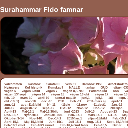
Surahammar Fido famnar
Välkommen
Gästbok
Samtal C
vers 31
Barnbok,1956
Arbetsbok fö
Nyårsvers
Kul historik
Kunskap?
NALLE
tankar
GUD
vägen 03
vägen 5
vägen 6/bild
vägen 7
vägen 8, 0709
Faderns råd
bön
vä
vägen 13/ sept
vägen 14
vägen 15
vägen 16 okt
vägen 17
vägen 18
feb.-10
mars-10
april-10
samtal-maj/10
juni,1
juli,1
1:8
sept.-
okt.-10 ,1)
nov.-10
dec.-10
2011
Feb.-11
2011-mars a)
april-11
aug.-11
aug.-11:3/bild
9/ - 11
-11okt
-11.nov
-11.dec/1
Jan.-12
Juli-12
Augusti-12
sept.-12
Okt.-12
Nov.-12
Dec.-12
2013/jan.
April-13
Maj-13,1
Maj-13,3/bild
juni -2013
Juli-13
Augusti-13
Sep
Dec.-13,7
Nyår 2014
Januari-14:1
Feb.-14,1
Mars-14,1
1/4-14
Maj
Oktober/1-14
Nov-14/1
Dec-14,1
2015/jan:1
viljan-15/bild
Feb.-15,1
April-15,1
Maj-15,1/bild
Juni-15:1
Juli-15,1
Aug.-15,1
Sept.-15,1/bil
Feb-16,2 valet
Feb-16/3 sinnet
Feb-16,4 Gud faller
Feb-16,5
Bilder